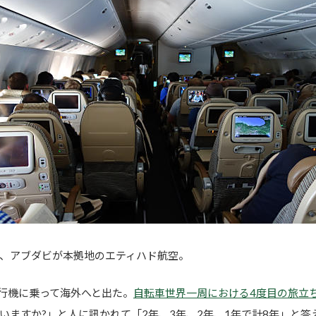
、アブダビが本拠地のエティハド航空。
ら飛行機に乗って海外へと出た。
自転車世界一周における4度目の旅立
いますか?」と人に訊かれて「2年、3年、2年、1年で計8年」と