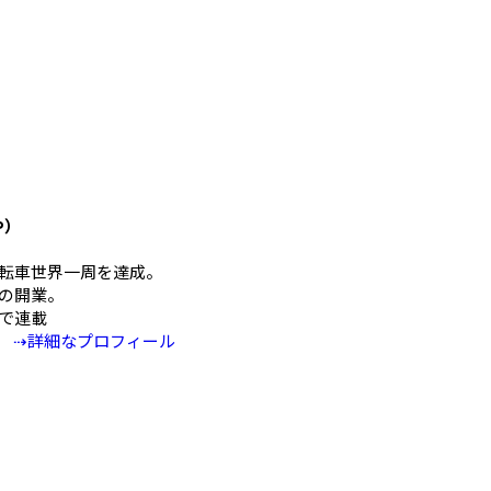
や）
mの自転車世界一周を達成。
の開業。
Eで連載
⇢詳細なプロフィール