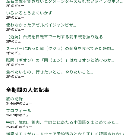
左右の敵を倒さないとダメージを与えられないタイプのボス...
2件のビュー
いろいろとうまくいかず
2件のビュー
使わなかったアゼルバイジャンビザ...
2件のビュー
【近況】台湾を自転車で一周する前半戦を振り返る...
2件のビュー
スーパーにあった鯨（クジラ）の刺身を食べてみた感想...
2件のビュー
祇園（ギオン）の「園（エン）」はなぜオンと読むのか...
2件のビュー
食べたいもの、行きたいとこ、やりたいこと...
2件のビュー
全期間の人気記事
旅の記録
34,466件のビュー
プロフィール
26,878件のビュー
牛肉、豚肉、鶏肉、羊肉ににあたる中国語をまとめてみた...
25,453件のビュー
増設メモリがハードウェア予約済みとなり正しく認識されない...