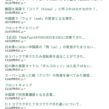
21,167件のビュー
韓国を英語で「コリア（Korea）」と呼ぶのはなぜなのか？...
21,052件のビュー
中国語で「ウェイ（wei)」の発音となる漢字...
20,753件のビュー
フロントサイドバッグ
16,471件のビュー
【近況】ThinkPad-E470のHDDをSSDに交換できた...
14,923件のビュー
日本語にはない中国語の「雨（yu）」の発音がたまらない...
13,320件のビュー
ゆうパックで折りたたみ自転車を送ることができた...
13,220件のビュー
紅の豚の英語タイトル「ポルコロッソ」は人名ではない...
12,861件のビュー
スーパーにあった鯨（クジラ）の刺身を食べてみた感想...
12,429件のビュー
フロントキャリア
12,167件のビュー
中国語で同音異義語となる言葉...
11,206件のビュー
ヒトコブラクダとフタコブラクダの違いについて...
11,124件のビュー