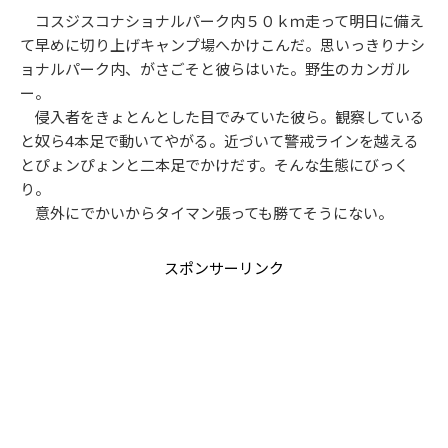
コスジスコナショナルパーク内５０ｋｍ走って明日に備え
て早めに切り上げキャンプ場へかけこんだ。思いっきりナシ
ョナルパーク内、がさごそと彼らはいた。野生のカンガル
ー。
侵入者をきょとんとした目でみていた彼ら。観察している
と奴ら4本足で動いてやがる。近づいて警戒ラインを越える
とぴょンぴょンと二本足でかけだす。そんな生態にびっく
り。
意外にでかいからタイマン張っても勝てそうにない。
スポンサーリンク