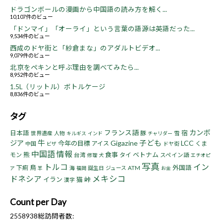
ドラゴンボールの漫画から中国語の読み方を解く...
10,107件のビュー
「ドンマイ」「オーライ」という言葉の語源は英語だった...
9,534件のビュー
西成のドヤ街と「紗倉まな」のアダルトビデオ...
9,079件のビュー
北京をペキンと呼ぶ理由を調べてみたら...
8,952件のビュー
1.5L（リットル）ボトルケージ
8,836件のビュー
タグ
フランス語
カンボ
宿
日本語
豚
世界遺産
人物
雪
キルギス
インド
チャリダー
牛
子ども
ジア
Gigazine
LCC
今年の目標
アイス
くま
中国
ドヤ街
ビザ
中国語
情報
熊
食事
ベトナム
モン
タイ
台湾
スペイン語
修理
犬
エチオピ
写真
トルコ
イン
鳥
下痢
外国語
海
誕生日
ジュース
ATM
ア
羊
福岡
お金
ドネシア
メキシコ
イラン
猫
峠
漢字
Count per Day
2558938
総訪問者数: