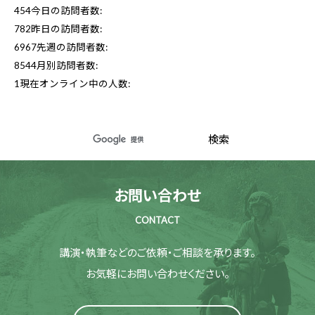
454
今日の訪問者数:
782
昨日の訪問者数:
6967
先週の訪問者数:
8544
月別訪問者数:
1
現在オンライン中の人数:
お問い合わせ
CONTACT
講演・執筆などのご依頼・ご相談を承ります。
お気軽にお問い合わせください。