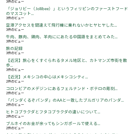
3件のビュー
「ジョリビー（Jollibee）」というフィリピンのファーストフード
のマスコット...
3件のビュー
空港アクセスを間違えて飛行機に乗れないかヒヤヒヤした...
3件のビュー
牛肉、豚肉、鶏肉、羊肉ににあたる中国語をまとめてみた...
3件のビュー
旅の記録
3件のビュー
【近況】旅心をくすぐられるタメル地区と、カトマンズ市街を散
歩...
3件のビュー
【近況】メキシコの中心はメキシコシティ...
2件のビュー
コロンビアのメデジンにあるフェルナンド・ボテロの彫刻...
2件のビュー
「パンダくるぞパンダ」のAAと一致したブルガリアのパンダ...
2件のビュー
ヒトコブラクダとフタコブラクダの違いについて...
2件のビュー
ブルネイのお金が余ってもシンガポールで使える...
2件のビュー