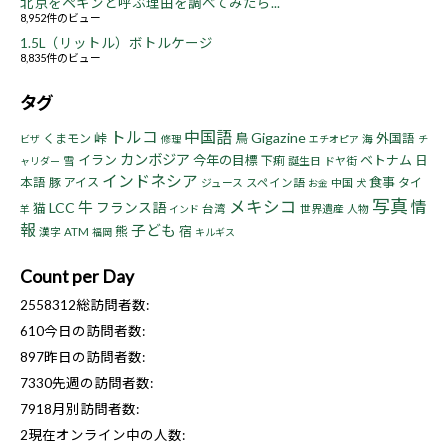
北京をペキンと呼ぶ理由を調べてみたら...
8,952件のビュー
1.5L（リットル）ボトルケージ
8,835件のビュー
タグ
トルコ
中国語
Gigazine
峠
鳥
くまモン
外国語
海
ビザ
修理
エチオピア
チ
カンボジア
イラン
今年の目標
ベトナム
下痢
日
雪
誕生日
ドヤ街
ャリダー
インドネシア
食事
本語
豚
アイス
タイ
ジュース
スペイン語
中国
お金
犬
写真
メキシコ
情
牛
LCC
フランス語
猫
台湾
世界遺産
人物
羊
インド
報
子ども
熊
宿
漢字
ATM
福岡
キルギス
Count per Day
2558312
総訪問者数:
610
今日の訪問者数:
897
昨日の訪問者数:
7330
先週の訪問者数:
7918
月別訪問者数:
2
現在オンライン中の人数: