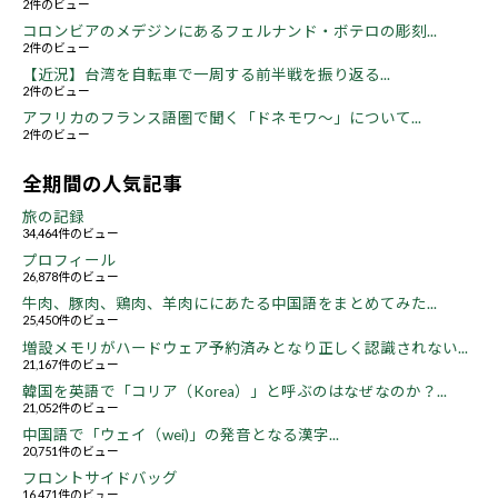
2件のビュー
コロンビアのメデジンにあるフェルナンド・ボテロの彫刻...
2件のビュー
【近況】台湾を自転車で一周する前半戦を振り返る...
2件のビュー
アフリカのフランス語圏で聞く「ドネモワ～」について...
2件のビュー
全期間の人気記事
旅の記録
34,464件のビュー
プロフィール
26,878件のビュー
牛肉、豚肉、鶏肉、羊肉ににあたる中国語をまとめてみた...
25,450件のビュー
増設メモリがハードウェア予約済みとなり正しく認識されない...
21,167件のビュー
韓国を英語で「コリア（Korea）」と呼ぶのはなぜなのか？...
21,052件のビュー
中国語で「ウェイ（wei)」の発音となる漢字...
20,751件のビュー
フロントサイドバッグ
16,471件のビュー