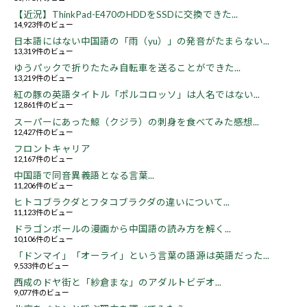
【近況】ThinkPad-E470のHDDをSSDに交換できた...
14,923件のビュー
日本語にはない中国語の「雨（yu）」の発音がたまらない...
13,319件のビュー
ゆうパックで折りたたみ自転車を送ることができた...
13,219件のビュー
紅の豚の英語タイトル「ポルコロッソ」は人名ではない...
12,861件のビュー
スーパーにあった鯨（クジラ）の刺身を食べてみた感想...
12,427件のビュー
フロントキャリア
12,167件のビュー
中国語で同音異義語となる言葉...
11,206件のビュー
ヒトコブラクダとフタコブラクダの違いについて...
11,123件のビュー
ドラゴンボールの漫画から中国語の読み方を解く...
10,106件のビュー
「ドンマイ」「オーライ」という言葉の語源は英語だった...
9,533件のビュー
西成のドヤ街と「紗倉まな」のアダルトビデオ...
9,077件のビュー