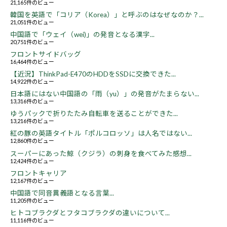
21,165件のビュー
韓国を英語で「コリア（Korea）」と呼ぶのはなぜなのか？...
21,051件のビュー
中国語で「ウェイ（wei)」の発音となる漢字...
20,751件のビュー
フロントサイドバッグ
16,464件のビュー
【近況】ThinkPad-E470のHDDをSSDに交換できた...
14,922件のビュー
日本語にはない中国語の「雨（yu）」の発音がたまらない...
13,316件のビュー
ゆうパックで折りたたみ自転車を送ることができた...
13,216件のビュー
紅の豚の英語タイトル「ポルコロッソ」は人名ではない...
12,860件のビュー
スーパーにあった鯨（クジラ）の刺身を食べてみた感想...
12,424件のビュー
フロントキャリア
12,167件のビュー
中国語で同音異義語となる言葉...
11,205件のビュー
ヒトコブラクダとフタコブラクダの違いについて...
11,116件のビュー