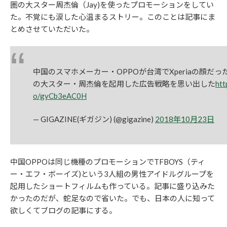
圏の大スター周杰倫（Jay)を使ったプロモーションをしてい
た。不覚にも涙した心温まるストリー。このことは記事にま
とめさせていただいた。
中国のスマホメーカー・OPPOが台湾でXperiaの顔だっ
の大スター・周杰倫を起用した広告戦略を思い出した
htt
o/gyCb3eAC0H
— GIGAZINE(ギガジン) (@gigazine)
2018年10月23日
中国OPPOは同じ機種のプロモーションでTFBOYS（ティ
ー・エフ・ボーイズ)という3人組の男性アイドルグループを
起用したショートフィルムも作っている。記事に盛り込みた
かったのだが、蛇足なので省いた。でも、日本の人に知って
欲しくてブログの記事にする。