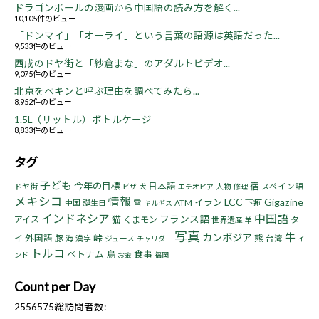
ドラゴンボールの漫画から中国語の読み方を解く...
10,105件のビュー
「ドンマイ」「オーライ」という言葉の語源は英語だった...
9,533件のビュー
西成のドヤ街と「紗倉まな」のアダルトビデオ...
9,075件のビュー
北京をペキンと呼ぶ理由を調べてみたら...
8,952件のビュー
1.5L（リットル）ボトルケージ
8,833件のビュー
タグ
子ども
今年の目標
宿
日本語
ドヤ街
人物
スペイン語
ビザ
犬
エチオピア
修理
メキシコ
情報
LCC
Gigazine
イラン
下痢
中国
誕生日
雪
ATM
キルギス
インドネシア
中国語
フランス語
猫
アイス
くまモン
タ
世界遺産
羊
写真
牛
カンボジア
峠
熊
イ
外国語
豚
海
漢字
ジュース
台湾
チャリダー
イ
トルコ
ベトナム
鳥
食事
ンド
お金
福岡
Count per Day
2556575
総訪問者数: