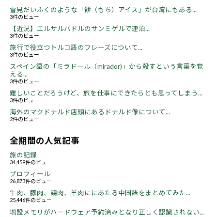
雪見だいふくのような「餅（もち）アイス」が台湾にもある...
3件のビュー
【近況】エルサルバドルのサンミゲルで連泊...
3件のビュー
旅行で役立つトルコ語のフレーズについて...
3件のビュー
スペイン語の「ミラドール（mirador)」から殺すという言葉を覚
える...
3件のビュー
難しいことだろうけど、旅を仕事にできたらとも思ってしまう...
3件のビュー
海外のマクドナルド店頭にあるドナルド像について...
2件のビュー
全期間の人気記事
旅の記録
34,459件のビュー
プロフィール
26,873件のビュー
牛肉、豚肉、鶏肉、羊肉ににあたる中国語をまとめてみた...
25,446件のビュー
増設メモリがハードウェア予約済みとなり正しく認識されない...