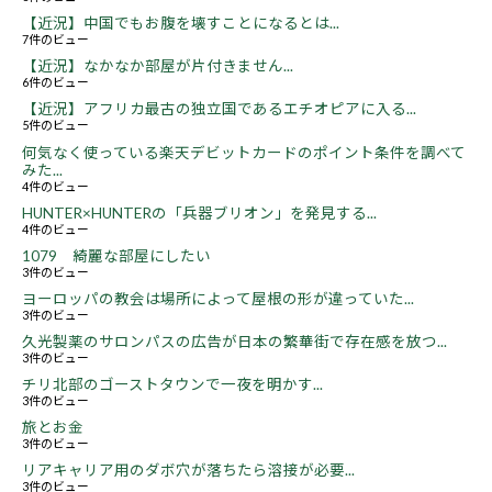
【近況】中国でもお腹を壊すことになるとは...
7件のビュー
【近況】なかなか部屋が片付きません...
6件のビュー
【近況】アフリカ最古の独立国であるエチオピアに入る...
5件のビュー
何気なく使っている楽天デビットカードのポイント条件を調べて
みた...
4件のビュー
HUNTER×HUNTERの「兵器ブリオン」を発見する...
4件のビュー
1079 綺麗な部屋にしたい
3件のビュー
ヨーロッパの教会は場所によって屋根の形が違っていた...
3件のビュー
久光製薬のサロンパスの広告が日本の繁華街で存在感を放つ...
3件のビュー
チリ北部のゴーストタウンで一夜を明かす...
3件のビュー
旅とお金
3件のビュー
リアキャリア用のダボ穴が落ちたら溶接が必要...
3件のビュー