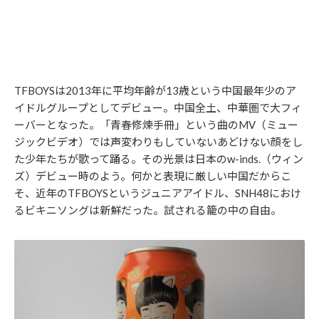
TFBOYSは2013年に平均年齢が13歳という中国最年少のア
イドルグループとしてデビュー。中国全土、中華圏で大フィ
ーバーとなった。「青春修煉手冊」という曲のMV（ミュー
ジックビデオ）では声変わりもしていないあどけない顔をし
た少年たちが歌って踊る。その光景は日本のw-inds.（ウィン
ズ）デビュー時のよう。何かと表現に厳しい中国だからこ
そ、近年のTFBOYSというジュニアアイドル、SNH48におけ
るビキニソングは新鮮だった。試される籠の中の自由。