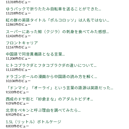
13,318件のビュー
ゆうパックで折りたたみ自転車を送ることができた...
13,218件のビュー
紅の豚の英語タイトル「ポルコロッソ」は人名ではない...
12,861件のビュー
スーパーにあった鯨（クジラ）の刺身を食べてみた感想...
12,426件のビュー
フロントキャリア
12,167件のビュー
中国語で同音異義語となる言葉...
11,206件のビュー
ヒトコブラクダとフタコブラクダの違いについて...
11,122件のビュー
ドラゴンボールの漫画から中国語の読み方を解く...
10,106件のビュー
「ドンマイ」「オーライ」という言葉の語源は英語だった...
9,533件のビュー
西成のドヤ街と「紗倉まな」のアダルトビデオ...
9,076件のビュー
北京をペキンと呼ぶ理由を調べてみたら...
8,952件のビュー
1.5L（リットル）ボトルケージ
8,833件のビュー