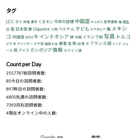
タグ
中国語
LCC
今年の目標
タイ
くまモン
漢字
世界遺産
海
誕生
修理
キルギス
メキシ
子ども
Gigazine
宿
ベトナム
猫
日本語
豚
日
人物
エチオピア
写真
コ
インドネシア
トルコ
牛
峠
イラン
外国語
下痢
ATM
中国
フランス語
食事
熊
ドヤ街
雪
台湾
ジュ
ビザ
羊
チャリダー
福岡
お金
犬
インド
情報
カンボジア
鳥
アイス
ース
スペイン語
Count per Day
2557787
総訪問者数:
85
今日の訪問者数:
897
昨日の訪問者数:
6805
先週の訪問者数:
7393
月別訪問者数:
4
現在オンライン中の人数: