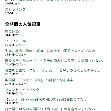
2件のビュー
ストッキング
2件のビュー
全期間の人気記事
旅の記録
34,463件のビュー
プロフィール
26,876件のビュー
牛肉、豚肉、鶏肉、羊肉ににあたる中国語をまとめてみた...
25,449件のビュー
増設メモリがハードウェア予約済みとなり正しく認識されない...
21,167件のビュー
韓国を英語で「コリア（Korea）」と呼ぶのはなぜなのか？...
21,052件のビュー
中国語で「ウェイ（wei)」の発音となる漢字...
20,751件のビュー
フロントサイドバッグ
16,469件のビュー
【近況】ThinkPad-E470のHDDをSSDに交換できた...
14,922件のビュー
日本語にはない中国語の「雨（yu）」の発音がたまらない...