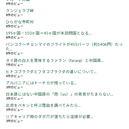
9件のビュー
クンジェラブ峠
8件のビュー
ひらがな市町村
8件のビュー
195ヶ国－150ヶ国＝45ヶ国が未訪問国となる...
8件のビュー
バンコク～チェンマイのフライトが455バーツ（約1406円）だっ
た...
8件のビュー
タイ語の白人を意味するファラン（farang）と中国語...
7件のビュー
ヒトコブラクダとフタコブラクダの違いについて...
4件のビュー
アルバニアにはトーチカが残っている...
3件のビュー
日本語にはない中国語の「雨（yu）」の発音がたまらない...
3件のビュー
北京をペキンと呼ぶ理由を調べてみたら...
3件のビュー
リアキャリア用のダボ穴が落ちたら溶接が必要...
3件のビュー