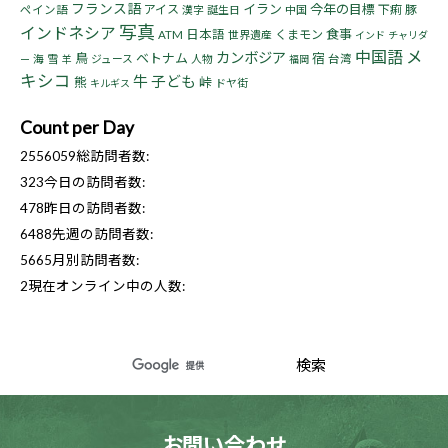
フランス語
イラン
今年の目標
アイス
下痢
豚
ペイン語
漢字
誕生日
中国
写真
インドネシア
食事
日本語
くまモン
ATM
世界遺産
インド
チャリダ
中国語
メ
カンボジア
鳥
ベトナム
宿
海
雪
ジュース
人物
台湾
ー
羊
福岡
キシコ
牛
子ども
熊
峠
ドヤ街
キルギス
Count per Day
2556059
総訪問者数:
323
今日の訪問者数:
478
昨日の訪問者数:
6488
先週の訪問者数:
5665
月別訪問者数:
2
現在オンライン中の人数:
お問い合わせ