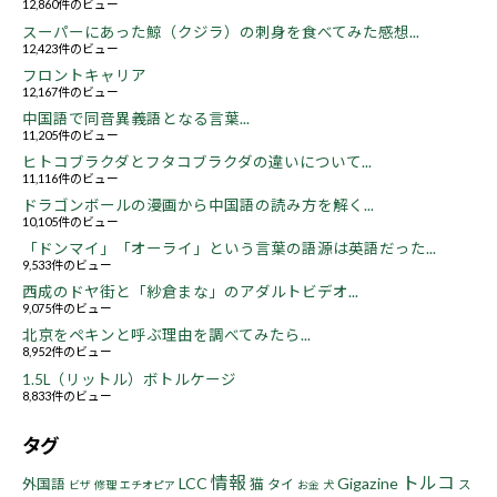
12,860件のビュー
スーパーにあった鯨（クジラ）の刺身を食べてみた感想...
12,423件のビュー
フロントキャリア
12,167件のビュー
中国語で同音異義語となる言葉...
11,205件のビュー
ヒトコブラクダとフタコブラクダの違いについて...
11,116件のビュー
ドラゴンボールの漫画から中国語の読み方を解く...
10,105件のビュー
「ドンマイ」「オーライ」という言葉の語源は英語だった...
9,533件のビュー
西成のドヤ街と「紗倉まな」のアダルトビデオ...
9,075件のビュー
北京をペキンと呼ぶ理由を調べてみたら...
8,952件のビュー
1.5L（リットル）ボトルケージ
8,833件のビュー
タグ
情報
トルコ
LCC
Gigazine
猫
外国語
タイ
ス
ビザ
修理
エチオピア
お金
犬