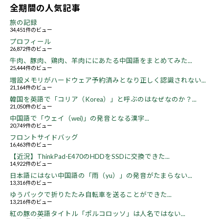
全期間の人気記事
旅の記録
34,451件のビュー
プロフィール
26,872件のビュー
牛肉、豚肉、鶏肉、羊肉ににあたる中国語をまとめてみた...
25,444件のビュー
増設メモリがハードウェア予約済みとなり正しく認識されない...
21,164件のビュー
韓国を英語で「コリア（Korea）」と呼ぶのはなぜなのか？...
21,050件のビュー
中国語で「ウェイ（wei)」の発音となる漢字...
20,749件のビュー
フロントサイドバッグ
16,463件のビュー
【近況】ThinkPad-E470のHDDをSSDに交換できた...
14,922件のビュー
日本語にはない中国語の「雨（yu）」の発音がたまらない...
13,316件のビュー
ゆうパックで折りたたみ自転車を送ることができた...
13,216件のビュー
紅の豚の英語タイトル「ポルコロッソ」は人名ではない...