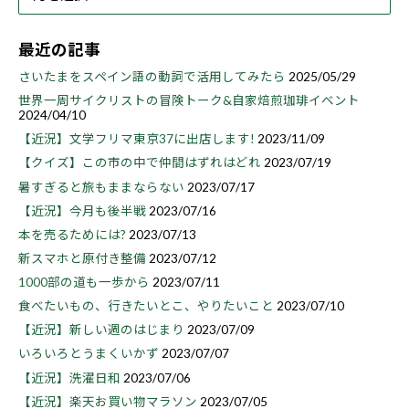
最近の記事
さいたまをスペイン語の動詞で活用してみたら
2025/05/29
世界一周サイクリストの冒険トーク&自家焙煎珈琲イベント
2024/04/10
【近況】文学フリマ東京37に出店します!
2023/11/09
【クイズ】この市の中で仲間はずれはどれ
2023/07/19
暑すぎると旅もままならない
2023/07/17
【近況】今月も後半戦
2023/07/16
本を売るためには?
2023/07/13
新スマホと原付き整備
2023/07/12
1000部の道も一歩から
2023/07/11
食べたいもの、行きたいとこ、やりたいこと
2023/07/10
【近況】新しい週のはじまり
2023/07/09
いろいろとうまくいかず
2023/07/07
【近況】洗濯日和
2023/07/06
【近況】楽天お買い物マラソン
2023/07/05