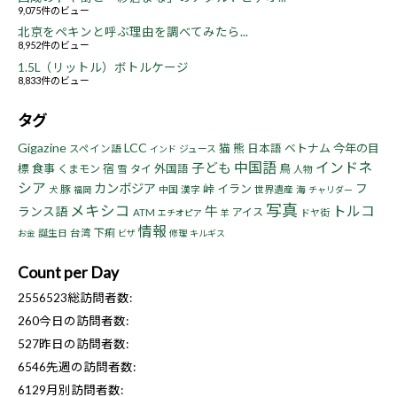
9,075件のビュー
北京をペキンと呼ぶ理由を調べてみたら...
8,952件のビュー
1.5L（リットル）ボトルケージ
8,833件のビュー
タグ
Gigazine
LCC
猫
熊
ベトナム
今年の目
日本語
スペイン語
ジュース
インド
中国語
インドネ
子ども
標
食事
宿
鳥
くまモン
タイ
外国語
雪
人物
シア
カンボジア
フ
峠
イラン
豚
中国
漢字
世界遺産
海
犬
福岡
チャリダー
写真
メキシコ
トルコ
牛
ランス語
アイス
ATM
ドヤ街
エチオピア
羊
情報
下痢
誕生日
台湾
お金
ビザ
修理
キルギス
Count per Day
2556523
総訪問者数:
260
今日の訪問者数:
527
昨日の訪問者数:
6546
先週の訪問者数:
6129
月別訪問者数: