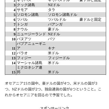
キリバス
キリバスドル
豪ドルと固定
2
クック諸島
NZドル
3
サモア
タラ
4
ソロモン諸島
ソロモン諸島ドル
5
ツバル
ツバルドル
豪ドルと固定
6
トンガ
パアンガ
7
ナウル
豪ドル
8
ニュージーランド
NZドル
9
バヌアツ
バツ
10
パプアニューギニ
ア
キナ
11
パラオ
米ドル
12
フィジー
フィジードル
13
マーシャル諸島
米ドル
14
ミクロネシア連
邦
米ドル
15
オセアニア15カ国中、豪ドルの国が4つ、米ドルの国が3
つ、NZドルの国が2つ、独自通貨の国が6つということ。こ
れからオセアニアを回るので予習でした。
スポンサーリンク