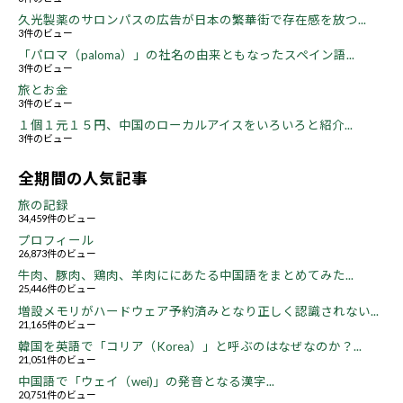
久光製薬のサロンパスの広告が日本の繁華街で存在感を放つ...
3件のビュー
「パロマ（paloma）」の社名の由来ともなったスペイン語...
3件のビュー
旅とお金
3件のビュー
１個１元１５円、中国のローカルアイスをいろいろと紹介...
3件のビュー
全期間の人気記事
旅の記録
34,459件のビュー
プロフィール
26,873件のビュー
牛肉、豚肉、鶏肉、羊肉ににあたる中国語をまとめてみた...
25,446件のビュー
増設メモリがハードウェア予約済みとなり正しく認識されない...
21,165件のビュー
韓国を英語で「コリア（Korea）」と呼ぶのはなぜなのか？...
21,051件のビュー
中国語で「ウェイ（wei)」の発音となる漢字...
20,751件のビュー