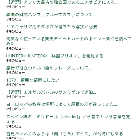
【近況】アフリカ最古の独立国であるエチオピアに入る...
5件のビュー
韓国の財閥ハンファグループのファについて...
5件のビュー
リアキャリア用のダボ穴が落ちたら溶接が必要...
4件のビュー
何気なく使っている楽天デビットカードのポイント条件を調べて
みた...
4件のビュー
HUNTER×HUNTERの「兵器ブリオン」を発見する...
4件のビュー
旅行で役立つトルコ語のフレーズについて...
3件のビュー
1079 綺麗な部屋にしたい
3件のビュー
【近況】エルサルバドルのサンミゲルで連泊...
3件のビュー
ヨーロッパの教会は場所によって屋根の形が違っていた...
3件のビュー
スペイン語の「ミラドール（mirador)」から殺すという言葉を覚
える...
3件のビュー
雪見だいふくのような「餅（もち）アイス」が台湾にもある...
3件のビュー