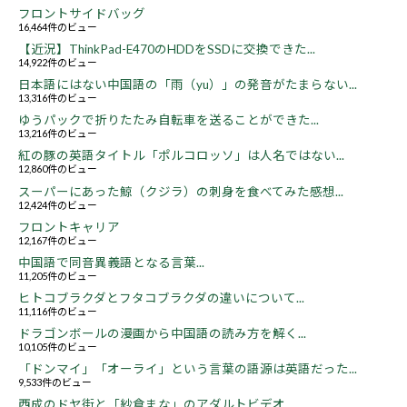
フロントサイドバッグ
16,464件のビュー
【近況】ThinkPad-E470のHDDをSSDに交換できた...
14,922件のビュー
日本語にはない中国語の「雨（yu）」の発音がたまらない...
13,316件のビュー
ゆうパックで折りたたみ自転車を送ることができた...
13,216件のビュー
紅の豚の英語タイトル「ポルコロッソ」は人名ではない...
12,860件のビュー
スーパーにあった鯨（クジラ）の刺身を食べてみた感想...
12,424件のビュー
フロントキャリア
12,167件のビュー
中国語で同音異義語となる言葉...
11,205件のビュー
ヒトコブラクダとフタコブラクダの違いについて...
11,116件のビュー
ドラゴンボールの漫画から中国語の読み方を解く...
10,105件のビュー
「ドンマイ」「オーライ」という言葉の語源は英語だった...
9,533件のビュー
西成のドヤ街と「紗倉まな」のアダルトビデオ...