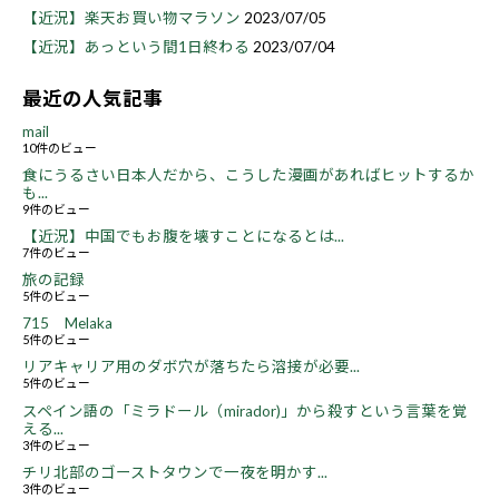
【近況】楽天お買い物マラソン
2023/07/05
【近況】あっという間1日終わる
2023/07/04
最近の人気記事
mail
10件のビュー
食にうるさい日本人だから、こうした漫画があればヒットするか
も...
9件のビュー
【近況】中国でもお腹を壊すことになるとは...
7件のビュー
旅の記録
5件のビュー
715 Melaka
5件のビュー
リアキャリア用のダボ穴が落ちたら溶接が必要...
5件のビュー
スペイン語の「ミラドール（mirador)」から殺すという言葉を覚
える...
3件のビュー
チリ北部のゴーストタウンで一夜を明かす...
3件のビュー