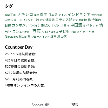
タグ
メキシコ
インドネシア
牛
宿
下痢
日本語
アイス
漢字
世界遺産
福岡
フランス語
峠
猫
今年の
くまモン
外国語
豚
人物
チャリダー
ビザ
お金
修理
トルコ
中国語
情
カンボジア
LCC
目標
ベトナム
スペイン語
雪
海
羊
写真
報
子ども
イラン
タイ
ATM
中国
ドヤ街
エチオピア
キルギス
犬
Gigazine
熊
食事
鳥
誕生日
ジュース
台湾
インド
Count per Day
2556689
総訪問者数:
426
今日の訪問者数:
527
昨日の訪問者数:
6712
先週の訪問者数:
6295
月別訪問者数:
4
現在オンライン中の人数: