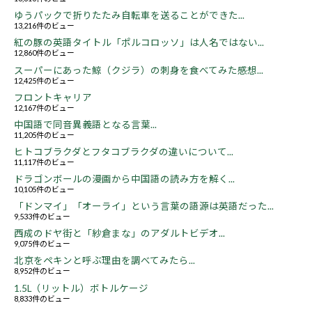
ゆうパックで折りたたみ自転車を送ることができた...
13,216件のビュー
紅の豚の英語タイトル「ポルコロッソ」は人名ではない...
12,860件のビュー
スーパーにあった鯨（クジラ）の刺身を食べてみた感想...
12,425件のビュー
フロントキャリア
12,167件のビュー
中国語で同音異義語となる言葉...
11,205件のビュー
ヒトコブラクダとフタコブラクダの違いについて...
11,117件のビュー
ドラゴンボールの漫画から中国語の読み方を解く...
10,105件のビュー
「ドンマイ」「オーライ」という言葉の語源は英語だった...
9,533件のビュー
西成のドヤ街と「紗倉まな」のアダルトビデオ...
9,075件のビュー
北京をペキンと呼ぶ理由を調べてみたら...
8,952件のビュー
1.5L（リットル）ボトルケージ
8,833件のビュー