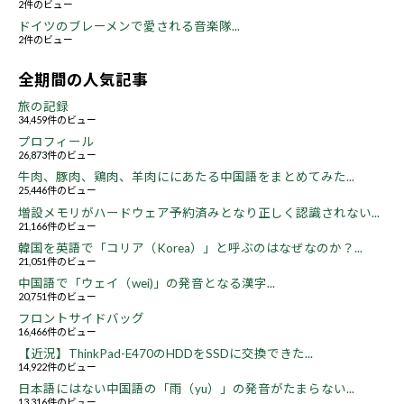
2件のビュー
ドイツのブレーメンで愛される音楽隊...
2件のビュー
全期間の人気記事
旅の記録
34,459件のビュー
プロフィール
26,873件のビュー
牛肉、豚肉、鶏肉、羊肉ににあたる中国語をまとめてみた...
25,446件のビュー
増設メモリがハードウェア予約済みとなり正しく認識されない...
21,166件のビュー
韓国を英語で「コリア（Korea）」と呼ぶのはなぜなのか？...
21,051件のビュー
中国語で「ウェイ（wei)」の発音となる漢字...
20,751件のビュー
フロントサイドバッグ
16,466件のビュー
【近況】ThinkPad-E470のHDDをSSDに交換できた...
14,922件のビュー
日本語にはない中国語の「雨（yu）」の発音がたまらない...
13,316件のビュー