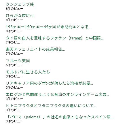
クンジェラブ峠
8件のビュー
ひらがな市町村
8件のビュー
195ヶ国－150ヶ国＝45ヶ国が未訪問国となる...
8件のビュー
タイ語の白人を意味するファラン（farang）と中国語...
7件のビュー
楽天アフェリエイトの成果報告...
7件のビュー
フルーツ天国
6件のビュー
モルドバに生きる人たち
3件のビュー
リアキャリア用のダボ穴が落ちたら溶接が必要...
3件のビュー
エロゲかと見間違うような台湾のオンラインゲーム広告...
3件のビュー
ヒトコブラクダとフタコブラクダの違いについて...
3件のビュー
「パロマ（paloma）」の社名の由来ともなったスペイン語...
3件のビュー