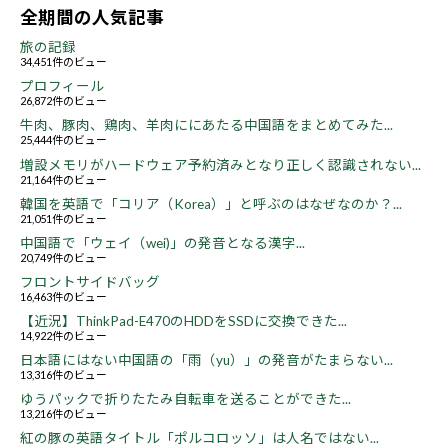
全期間の人気記事
旅の記録
34,451件のビュー
プロフィール
26,872件のビュー
牛肉、豚肉、鶏肉、羊肉ににあたる中国語をまとめてみた...
25,444件のビュー
増設メモリがハードウェア予約済みとなり正しく認識されない...
21,164件のビュー
韓国を英語で「コリア（Korea）」と呼ぶのはなぜなのか？...
21,051件のビュー
中国語で「ウェイ（wei)」の発音となる漢字...
20,749件のビュー
フロントサイドバッグ
16,463件のビュー
【近況】ThinkPad-E470のHDDをSSDに交換できた...
14,922件のビュー
日本語にはない中国語の「雨（yu）」の発音がたまらない...
13,316件のビュー
ゆうパックで折りたたみ自転車を送ることができた...
13,216件のビュー
紅の豚の英語タイトル「ポルコロッソ」は人名ではない...