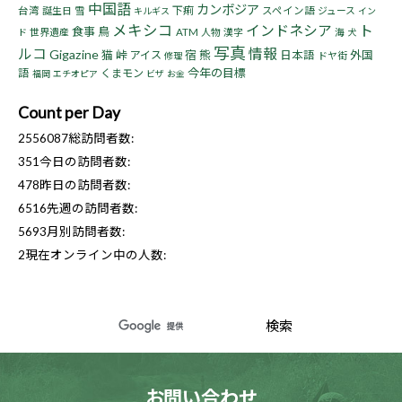
中国語
カンボジア
下痢
台湾
誕生日
雪
スペイン語
ジュース
キルギス
イン
メキシコ
インドネシア
ト
食事
鳥
世界遺産
ATM
人物
漢字
海
ド
犬
写真
ルコ
情報
Gigazine
猫
峠
宿
熊
アイス
日本語
外国
ドヤ街
修理
今年の目標
語
くまモン
福岡
エチオピア
ビザ
お金
Count per Day
2556087
総訪問者数:
351
今日の訪問者数:
478
昨日の訪問者数:
6516
先週の訪問者数:
5693
月別訪問者数:
2
現在オンライン中の人数:
お問い合わせ