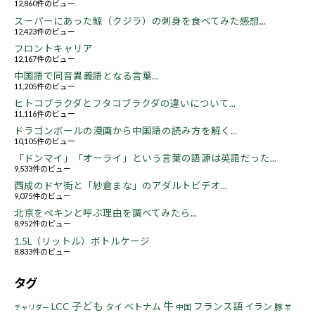
12,860件のビュー
スーパーにあった鯨（クジラ）の刺身を食べてみた感想...
12,423件のビュー
フロントキャリア
12,167件のビュー
中国語で同音異義語となる言葉...
11,205件のビュー
ヒトコブラクダとフタコブラクダの違いについて...
11,116件のビュー
ドラゴンボールの漫画から中国語の読み方を解く...
10,105件のビュー
「ドンマイ」「オーライ」という言葉の語源は英語だった...
9,533件のビュー
西成のドヤ街と「紗倉まな」のアダルトビデオ...
9,075件のビュー
北京をペキンと呼ぶ理由を調べてみたら...
8,952件のビュー
1.5L（リットル）ボトルケージ
8,833件のビュー
タグ
子ども
牛
LCC
フランス語
ベトナム
イラン
タイ
豚
中国
チャリダー
羊