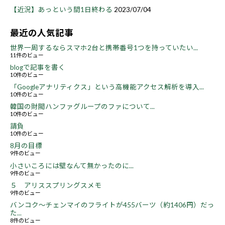
【近況】あっという間1日終わる
2023/07/04
最近の人気記事
世界一周するならスマホ2台と携帯番号1つを持っていたい...
11件のビュー
blogで記事を書く
10件のビュー
「Googleアナリティクス」という高機能アクセス解析を導入...
10件のビュー
韓国の財閥ハンファグループのファについて...
10件のビュー
請負
10件のビュー
8月の目標
9件のビュー
小さいころには壁なんて無かったのに...
9件のビュー
５ アリススプリングスメモ
9件のビュー
バンコク～チェンマイのフライトが455バーツ（約1406円）だっ
た...
8件のビュー