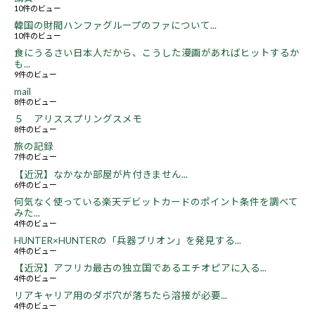
10件のビュー
韓国の財閥ハンファグループのファについて...
10件のビュー
食にうるさい日本人だから、こうした漫画があればヒットするか
も...
9件のビュー
mail
8件のビュー
５ アリススプリングスメモ
8件のビュー
旅の記録
7件のビュー
【近況】なかなか部屋が片付きません...
6件のビュー
何気なく使っている楽天デビットカードのポイント条件を調べて
みた...
4件のビュー
HUNTER×HUNTERの「兵器ブリオン」を発見する...
4件のビュー
【近況】アフリカ最古の独立国であるエチオピアに入る...
4件のビュー
リアキャリア用のダボ穴が落ちたら溶接が必要...
4件のビュー