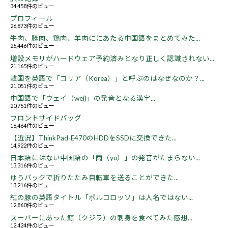
34,458件のビュー
プロフィール
26,873件のビュー
牛肉、豚肉、鶏肉、羊肉ににあたる中国語をまとめてみた...
25,446件のビュー
増設メモリがハードウェア予約済みとなり正しく認識されない...
21,165件のビュー
韓国を英語で「コリア（Korea）」と呼ぶのはなぜなのか？...
21,051件のビュー
中国語で「ウェイ（wei)」の発音となる漢字...
20,751件のビュー
フロントサイドバッグ
16,464件のビュー
【近況】ThinkPad-E470のHDDをSSDに交換できた...
14,922件のビュー
日本語にはない中国語の「雨（yu）」の発音がたまらない...
13,316件のビュー
ゆうパックで折りたたみ自転車を送ることができた...
13,216件のビュー
紅の豚の英語タイトル「ポルコロッソ」は人名ではない...
12,860件のビュー
スーパーにあった鯨（クジラ）の刺身を食べてみた感想...
12,424件のビュー