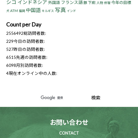
シコ
インドネシア
フランス語
今年の目標
外国語
豚
下痢
人物
修理
写真
中国語
ATM
犬
福岡
キルギス
インド
Count per Day
2556492
総訪問者数:
229
今日の訪問者数:
527
昨日の訪問者数:
6515
先週の訪問者数:
6098
月別訪問者数:
4
現在オンライン中の人数:
お問い合わせ
CONTACT