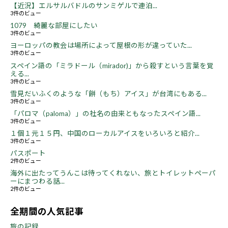
【近況】エルサルバドルのサンミゲルで連泊...
3件のビュー
1079 綺麗な部屋にしたい
3件のビュー
ヨーロッパの教会は場所によって屋根の形が違っていた...
3件のビュー
スペイン語の「ミラドール（mirador)」から殺すという言葉を覚
える...
3件のビュー
雪見だいふくのような「餅（もち）アイス」が台湾にもある...
3件のビュー
「パロマ（paloma）」の社名の由来ともなったスペイン語...
3件のビュー
１個１元１５円、中国のローカルアイスをいろいろと紹介...
3件のビュー
パスポート
2件のビュー
海外に出たってうんこは待ってくれない、旅とトイレットペーパ
ーにまつわる話...
2件のビュー
全期間の人気記事
旅の記録