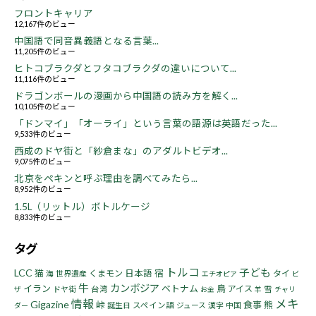
フロントキャリア
12,167件のビュー
中国語で同音異義語となる言葉...
11,205件のビュー
ヒトコブラクダとフタコブラクダの違いについて...
11,116件のビュー
ドラゴンボールの漫画から中国語の読み方を解く...
10,105件のビュー
「ドンマイ」「オーライ」という言葉の語源は英語だった...
9,533件のビュー
西成のドヤ街と「紗倉まな」のアダルトビデオ...
9,075件のビュー
北京をペキンと呼ぶ理由を調べてみたら...
8,952件のビュー
1.5L（リットル）ボトルケージ
8,833件のビュー
タグ
トルコ
子ども
LCC
猫
宿
くまモン
日本語
タイ
海
世界遺産
エチオピア
ビ
牛
カンボジア
イラン
ベトナム
鳥
アイス
ドヤ街
台湾
雪
ザ
お金
羊
チャリ
情報
メキ
Gigazine
峠
食事
熊
誕生日
スペイン語
ジュース
漢字
中国
ダー