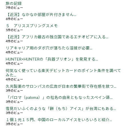
旅の記録
7件のビュー
【近況】なかなか部屋が片付きません...
6件のビュー
５ アリススプリングスメモ
5件のビュー
【近況】アフリカ最古の独立国であるエチオピアに入る...
4件のビュー
リアキャリア用のダボ穴が落ちたら溶接が必要...
4件のビュー
HUNTER×HUNTERの「兵器ブリオン」を発見する...
4件のビュー
何気なく使っている楽天デビットカードのポイント条件を調べて
みた...
4件のビュー
久光製薬のサロンパスの広告が日本の繁華街で存在感を放つ...
3件のビュー
「パロマ（paloma）」の社名の由来ともなったスペイン語...
3件のビュー
雪見だいふくのような「餅（もち）アイス」が台湾にもある...
3件のビュー
１個１元１５円、中国のローカルアイスをいろいろと紹介...
3件のビュー