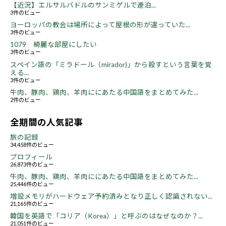
【近況】エルサルバドルのサンミゲルで連泊...
3件のビュー
ヨーロッパの教会は場所によって屋根の形が違っていた...
3件のビュー
1079 綺麗な部屋にしたい
3件のビュー
スペイン語の「ミラドール（mirador)」から殺すという言葉を覚
える...
3件のビュー
牛肉、豚肉、鶏肉、羊肉ににあたる中国語をまとめてみた...
2件のビュー
全期間の人気記事
旅の記録
34,458件のビュー
プロフィール
26,873件のビュー
牛肉、豚肉、鶏肉、羊肉ににあたる中国語をまとめてみた...
25,446件のビュー
増設メモリがハードウェア予約済みとなり正しく認識されない...
21,165件のビュー
韓国を英語で「コリア（Korea）」と呼ぶのはなぜなのか？...
21,051件のビュー