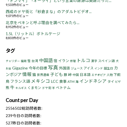
「ドンマイ」「オーライ」という言葉の語源は英語だった...
9,533件のビュー
西成のドヤ街と「紗倉まな」のアダルトビデオ...
9,075件のビュー
北京をペキンと呼ぶ理由を調べてみたら...
8,952件のビュー
1.5L（リットル）ボトルケージ
8,833件のビュー
タグ
中国語
トルコ
宿
イラン
雪
台湾
漢字
スペイン語
チャリダー
福岡
修理
犬
写真
Gigazine
カ
今年の目標
外国語
アイス
ジュース
誕生日
お金
インド
情報
子ども
ンボジア
猫
峠
豚
日本語
下痢
世界遺産
中国
人物
エチオピア
メキシコ
インドネシア
フランス語
LCC
鳥
食事
タイ
ATM
海
ビザ
牛
熊
ベトナム
くまモン
ドヤ街
キルギス
羊
Count per Day
2556502
総訪問者数:
239
今日の訪問者数:
527
昨日の訪問者数: