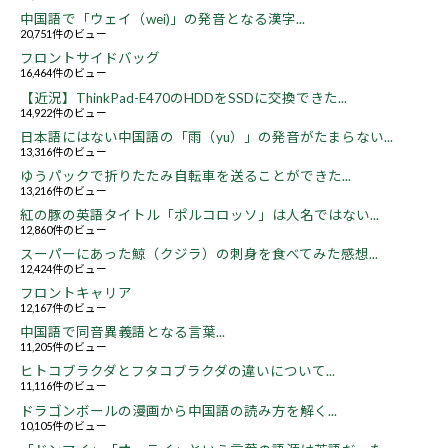
中国語で「ウェイ（wei)」の発音となる漢字...
20,751件のビュー
フロントサイドバッグ
16,464件のビュー
【近況】ThinkPad-E470のHDDをSSDに交換できた...
14,922件のビュー
日本語にはない中国語の「雨（yu）」の発音がたまらない...
13,316件のビュー
ゆうパックで折りたたみ自転車を送ることができた...
13,216件のビュー
紅の豚の英語タイトル「ポルコロッソ」は人名ではない...
12,860件のビュー
スーパーにあった鯨（クジラ）の刺身を食べてみた感想...
12,424件のビュー
フロントキャリア
12,167件のビュー
中国語で同音異義語となる言葉...
11,205件のビュー
ヒトコブラクダとフタコブラクダの違いについて...
11,116件のビュー
ドラゴンボールの漫画から中国語の読み方を解く...
10,105件のビュー