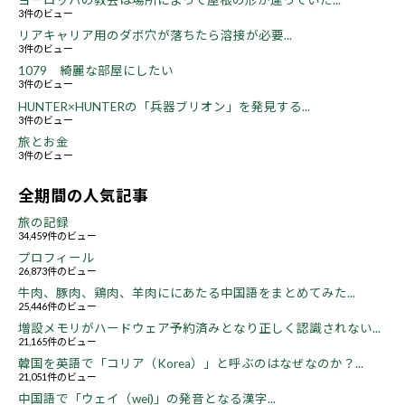
ヨーロッパの教会は場所によって屋根の形が違っていた...
3件のビュー
リアキャリア用のダボ穴が落ちたら溶接が必要...
3件のビュー
1079 綺麗な部屋にしたい
3件のビュー
HUNTER×HUNTERの「兵器ブリオン」を発見する...
3件のビュー
旅とお金
3件のビュー
全期間の人気記事
旅の記録
34,459件のビュー
プロフィール
26,873件のビュー
牛肉、豚肉、鶏肉、羊肉ににあたる中国語をまとめてみた...
25,446件のビュー
増設メモリがハードウェア予約済みとなり正しく認識されない...
21,165件のビュー
韓国を英語で「コリア（Korea）」と呼ぶのはなぜなのか？...
21,051件のビュー
中国語で「ウェイ（wei)」の発音となる漢字...