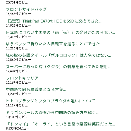
20,751件のビュー
フロントサイドバッグ
16,466件のビュー
【近況】ThinkPad-E470のHDDをSSDに交換できた...
14,922件のビュー
日本語にはない中国語の「雨（yu）」の発音がたまらない...
13,316件のビュー
ゆうパックで折りたたみ自転車を送ることができた...
13,216件のビュー
紅の豚の英語タイトル「ポルコロッソ」は人名ではない...
12,860件のビュー
スーパーにあった鯨（クジラ）の刺身を食べてみた感想...
12,424件のビュー
フロントキャリア
12,167件のビュー
中国語で同音異義語となる言葉...
11,205件のビュー
ヒトコブラクダとフタコブラクダの違いについて...
11,117件のビュー
ドラゴンボールの漫画から中国語の読み方を解く...
10,105件のビュー
「ドンマイ」「オーライ」という言葉の語源は英語だった...
9,533件のビュー