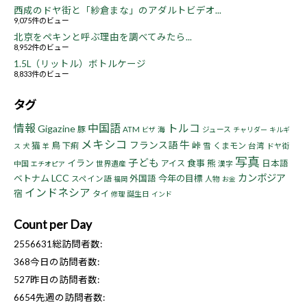
西成のドヤ街と「紗倉まな」のアダルトビデオ...
9,075件のビュー
北京をペキンと呼ぶ理由を調べてみたら...
8,952件のビュー
1.5L（リットル）ボトルケージ
8,833件のビュー
タグ
情報
中国語
トルコ
Gigazine
豚
ATM
海
ジュース
ビザ
チャリダー
キルギ
メキシコ
牛
フランス語
猫
鳥
峠
下痢
くまモン
雪
台湾
ドヤ街
ス
犬
羊
写真
子ども
イラン
食事
熊
アイス
日本語
中国
世界遺産
漢字
エチオピア
LCC
カンボジア
ベトナム
今年の目標
外国語
スペイン語
人物
福岡
お金
インドネシア
宿
タイ
誕生日
修理
インド
Count per Day
2556631
総訪問者数:
368
今日の訪問者数:
527
昨日の訪問者数:
6654
先週の訪問者数: