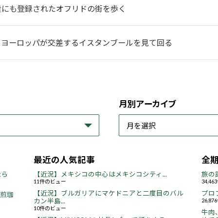
産にも登録されたオフリドの街を歩く
とヨーロッパが交差するイスタンブールを見て回る
月別アーカイブ
最近の人気記事
全
たら
【近況】メキシコの中心はメキシコシティ...
旅の
11件のビュー
34,4
【近況】ブルガリアにマケドニアと二度目のバル
プロ
焙煎珈
カン半島...
26,8
10件のビュー
牛肉