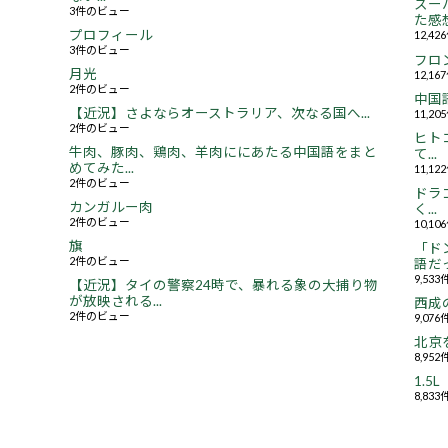
スー
3件のビュー
た感想.
プロフィール
12,4
3件のビュー
フロ
月光
12,1
2件のビュー
中国
【近況】さよならオーストラリア、次なる国へ...
11,2
2件のビュー
ヒト
牛肉、豚肉、鶏肉、羊肉ににあたる中国語をまと
て...
めてみた...
11,1
2件のビュー
ドラ
カンガルー肉
く...
2件のビュー
10,1
旗
「ド
2件のビュー
語だっ
9,53
【近況】タイの警察24時で、暴れる象の大捕り物
が放映される...
西成
2件のビュー
9,07
北京
8,95
1.
8,83