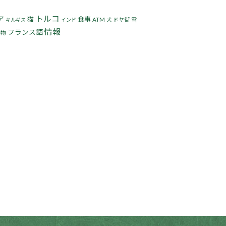
トルコ
ア
猫
食事
ATM
ドヤ街
雪
キルギス
インド
犬
情報
フランス語
人物