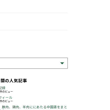
期間の人気記事
記録
63件のビュー
フィール
76件のビュー
、豚肉、鶏肉、羊肉ににあたる中国語をまと