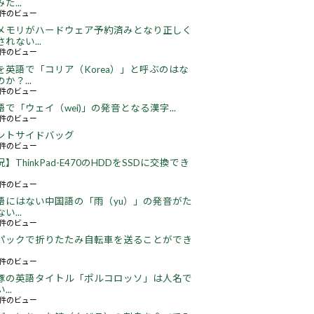
た...
49件のビュー
メモリがハードウェア予約済みとなり正しく
れない...
67件のビュー
を英語で「コリア（Korea）」と呼ぶのはな
か？...
52件のビュー
語で「ウェイ（wei)」の発音となる漢字...
51件のビュー
ントサイドバッグ
68件のビュー
】ThinkPad-E470のHDDをSSDに交換でき
22件のビュー
語にはない中国語の「雨（yu）」の発音がた
い...
18件のビュー
パックで折りたたみ自転車を送ることができ
18件のビュー
豚の英語タイトル「ポルコロッソ」は人名で
..
61件のビュー