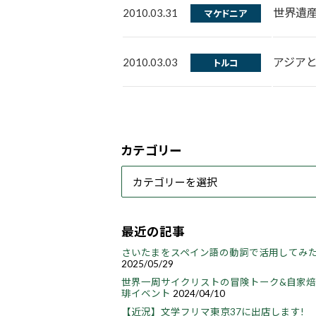
世界遺
2010.03.31
マケドニア
アジア
2010.03.03
トルコ
カテゴリー
最近の記事
さいたまをスペイン語の動詞で活用してみ
2025/05/29
世界一周サイクリストの冒険トーク&自家
琲イベント
2024/04/10
【近況】文学フリマ東京37に出店します!