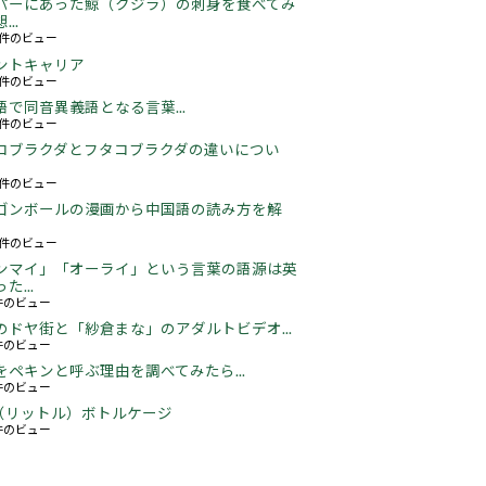
パーにあった鯨（クジラ）の刺身を食べてみ
..
26件のビュー
ントキャリア
67件のビュー
語で同音異義語となる言葉...
05件のビュー
コブラクダとフタコブラクダの違いについ
22件のビュー
ゴンボールの漫画から中国語の読み方を解
06件のビュー
ンマイ」「オーライ」という言葉の語源は英
た...
3件のビュー
のドヤ街と「紗倉まな」のアダルトビデオ...
6件のビュー
をペキンと呼ぶ理由を調べてみたら...
2件のビュー
5L（リットル）ボトルケージ
3件のビュー