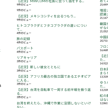
【近況】MIWCOMの社長に会って話をする...
めてみ
9件のビュー
25,4
9件のビュー
増設
認識さ
【近況】メキシコシティを出るつもり...
21,1
9件のビュー
韓国
ヒトコブラクダとフタコブラクダの違いについ
ぜなの
て...
21,0
4件のビュー
中国
旅の記録
20,7
4件のビュー
フロ
パスポート
16,4
と
4件のビュー
【近況
リアキャリア
た...
3件のビュー
14,9
【近況】新しい彼女とともに
日本
3件のビュー
まらな
【近況】アフリカ最古の独立国であるエチオピア
13,3
に入る...
ゆう
3件のビュー
4
た...
【近況】台湾を自転車で一周する前半戦を振り返
13,2
る...
紅の
3件のビュー
はない.
台湾を終えたら、沖縄で作業に没頭しないといけ
12,8
ない...