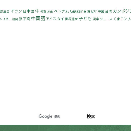
牛
Gigazine
カンボジ
イラン
ベトナム
日本語
誕生日
海
中国
台湾
修理
お金
ビザ
中国語
子ども
豚
下痢
アイス
タイ
くまモン
世界遺産
漢字
ジュース
ャリダー
福岡