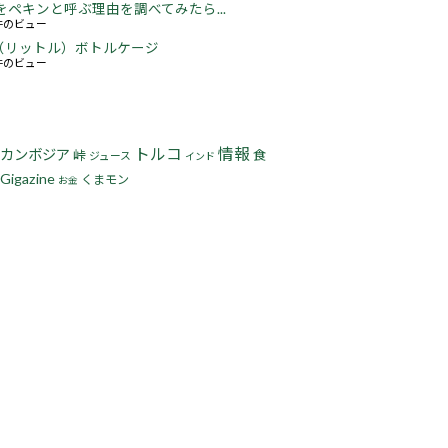
をペキンと呼ぶ理由を調べてみたら...
2件のビュー
5L（リットル）ボトルケージ
3件のビュー
トルコ
情報
カンボジア
峠
食
ジュース
インド
Gigazine
くまモン
お金