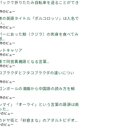
パックで折りたたみ自転車を送ることができ
17件のビュー
豚の英語タイトル「ポルコロッソ」は人名で
..
60件のビュー
パーにあった鯨（クジラ）の刺身を食べてみ
..
25件のビュー
ントキャリア
67件のビュー
語で同音異義語となる言葉...
05件のビュー
コブラクダとフタコブラクダの違いについ
17件のビュー
ゴンボールの漫画から中国語の読み方を解
05件のビュー
ンマイ」「オーライ」という言葉の語源は英
た...
3件のビュー
のドヤ街と「紗倉まな」のアダルトビデオ...
5件のビュー