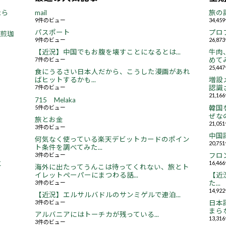
たら
mail
旅の
9件のビュー
34,4
パスポート
プロ
焙煎珈
9件のビュー
26,8
【近況】中国でもお腹を壊すことになるとは...
牛肉
7件のビュー
めてみ
25,4
食にうるさい日本人だから、こうした漫画があれ
ばヒットするかも...
増設
7件のビュー
認識さ
21,1
715 Melaka
5件のビュー
韓国
ぜなの
旅とお金
21,0
3件のビュー
中国
何気なく使っている楽天デビットカードのポイン
20,7
ト条件を調べてみた...
3件のビュー
フロ
16,4
と
海外に出たってうんこは待ってくれない、旅とト
イレットペーパーにまつわる話...
【近況
3件のビュー
た...
14,9
【近況】エルサルバドルのサンミゲルで連泊...
3件のビュー
日本
まらな
アルバニアにはトーチカが残っている...
13,3
3件のビュー