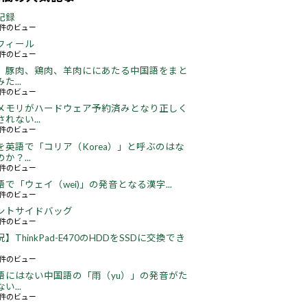
記録
59件のビュー
フィール
73件のビュー
、豚肉、鶏肉、羊肉ににあたる中国語をまと
た...
47件のビュー
メモリがハードウェア予約済みとなり正しく
れない...
66件のビュー
を英語で「コリア（Korea）」と呼ぶのはな
か？...
51件のビュー
語で「ウェイ（wei)」の発音となる漢字...
51件のビュー
ントサイドバッグ
66件のビュー
】ThinkPad-E470のHDDをSSDに交換でき
22件のビュー
語にはない中国語の「雨（yu）」の発音がた
い...
16件のビュー