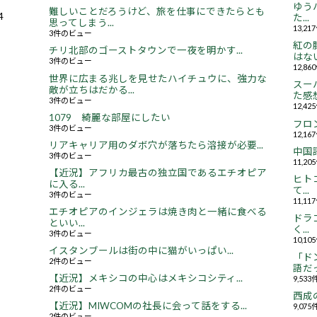
ゆう
難しいことだろうけど、旅を仕事にできたらとも
4
た...
思ってしまう...
13,2
3件のビュー
紅の
チリ北部のゴーストタウンで一夜を明かす...
はない.
3件のビュー
12,8
世界に広まる兆しを見せたハイチュウに、強力な
スー
敵が立ちはだかる...
た感想.
3件のビュー
12,4
1079 綺麗な部屋にしたい
フロ
3件のビュー
12,1
リアキャリア用のダボ穴が落ちたら溶接が必要...
中国
3件のビュー
11,2
【近況】アフリカ最古の独立国であるエチオピア
ヒト
に入る...
て...
3件のビュー
11,1
エチオピアのインジェラは焼き肉と一緒に食べる
ドラ
といい...
く...
3件のビュー
10,1
イスタンブールは街の中に猫がいっぱい...
「ド
2件のビュー
語だっ
【近況】メキシコの中心はメキシコシティ...
9,53
2件のビュー
西成
【近況】MIWCOMの社長に会って話をする...
9,07
2件のビュー