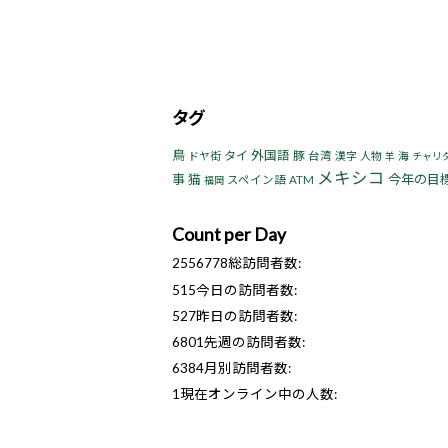
タグ
鳥
タイ
外国語
豚
ドヤ街
台湾
漢字
人物
海
羊
チャリ
メキシコ
事
猫
今年の目
スペイン語
ATM
福岡
Count per Day
2556778
総訪問者数:
515
今日の訪問者数:
527
昨日の訪問者数:
6801
先週の訪問者数:
6384
月別訪問者数:
1
現在オンライン中の人数: