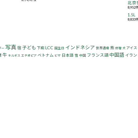
北京
8,95
1.
8,83
写真
インドネシア
子ども
LCC
宿
熊
下痢
アイス
誕生日
世界遺産
ダー
修理
犬
中国語
牛
フランス語
標
ベトナム
イラン
日本語
雪
中国
キルギス
エチオピア
ビザ