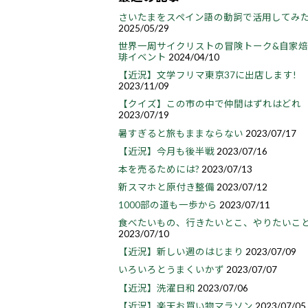
さいたまをスペイン語の動詞で活用してみ
2025/05/29
世界一周サイクリストの冒険トーク&自家
琲イベント
2024/04/10
【近況】文学フリマ東京37に出店します!
2023/11/09
【クイズ】この市の中で仲間はずれはどれ
2023/07/19
暑すぎると旅もままならない
2023/07/17
【近況】今月も後半戦
2023/07/16
本を売るためには?
2023/07/13
新スマホと原付き整備
2023/07/12
1000部の道も一歩から
2023/07/11
食べたいもの、行きたいとこ、やりたいこ
2023/07/10
【近況】新しい週のはじまり
2023/07/09
いろいろとうまくいかず
2023/07/07
【近況】洗濯日和
2023/07/06
【近況】楽天お買い物マラソン
2023/07/05