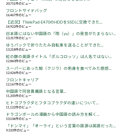
20,751件のビュー
フロントサイドバッグ
16,467件のビュー
【近況】ThinkPad-E470のHDDをSSDに交換できた...
14,922件のビュー
日本語にはない中国語の「雨（yu）」の発音がたまらない...
13,317件のビュー
ゆうパックで折りたたみ自転車を送ることができた...
13,218件のビュー
紅の豚の英語タイトル「ポルコロッソ」は人名ではない...
12,860件のビュー
スーパーにあった鯨（クジラ）の刺身を食べてみた感想...
12,426件のビュー
フロントキャリア
12,167件のビュー
中国語で同音異義語となる言葉...
11,205件のビュー
ヒトコブラクダとフタコブラクダの違いについて...
11,122件のビュー
ドラゴンボールの漫画から中国語の読み方を解く...
10,106件のビュー
「ドンマイ」「オーライ」という言葉の語源は英語だった...
9,533件のビュー