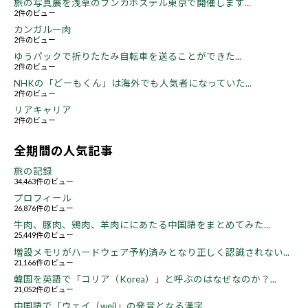
旅の写真展を浅草のブンカホステル東京で開催します...
2件のビュー
カンガルー肉
2件のビュー
ゆうパックで折りたたみ自転車を送ることができた...
2件のビュー
NHKの「どーもくん」は海外でも人気者になっていた...
2件のビュー
リアキャリア
2件のビュー
全期間の人気記事
旅の記録
34,463件のビュー
プロフィール
26,876件のビュー
牛肉、豚肉、鶏肉、羊肉ににあたる中国語をまとめてみた...
25,449件のビュー
増設メモリがハードウェア予約済みとなり正しく認識されない...
21,166件のビュー
韓国を英語で「コリア（Korea）」と呼ぶのはなぜなのか？...
21,052件のビュー
中国語で「ウェイ（wei)」の発音となる漢字...