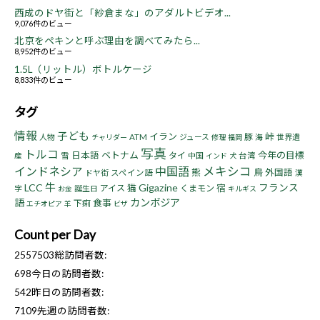
西成のドヤ街と「紗倉まな」のアダルトビデオ...
9,076件のビュー
北京をペキンと呼ぶ理由を調べてみたら...
8,952件のビュー
1.5L（リットル）ボトルケージ
8,833件のビュー
タグ
情報
子ども
イラン
峠
豚
人物
ATM
ジュース
海
世界遺
チャリダー
修理
福岡
写真
トルコ
ベトナム
今年の目標
日本語
タイ
産
雪
中国
台湾
インド
犬
インドネシア
中国語
メキシコ
熊
鳥
外国語
ドヤ街
スペイン語
漢
牛
LCC
Gigazine
フランス
猫
宿
アイス
くまモン
字
誕生日
お金
キルギス
語
カンボジア
食事
下痢
エチオピア
羊
ビザ
Count per Day
2557503
総訪問者数:
698
今日の訪問者数:
542
昨日の訪問者数:
7109
先週の訪問者数: