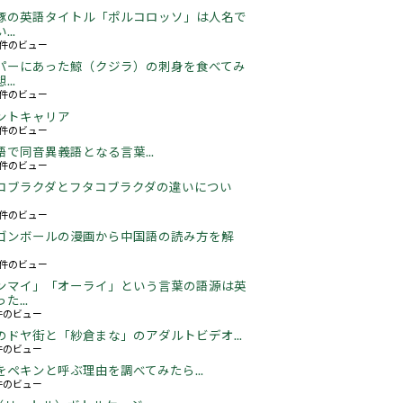
豚の英語タイトル「ポルコロッソ」は人名で
..
60件のビュー
パーにあった鯨（クジラ）の刺身を食べてみ
..
24件のビュー
ントキャリア
67件のビュー
語で同音異義語となる言葉...
05件のビュー
コブラクダとフタコブラクダの違いについ
16件のビュー
ゴンボールの漫画から中国語の読み方を解
05件のビュー
ンマイ」「オーライ」という言葉の語源は英
た...
3件のビュー
のドヤ街と「紗倉まな」のアダルトビデオ...
5件のビュー
をペキンと呼ぶ理由を調べてみたら...
2件のビュー