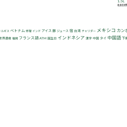
1.
8,83
メキシコ
カン
ベトナム
宿
アイス
豚
ジュース
台湾
キルギス
修理
インド
チャリダー
インドネシア
中国語
フランス語
タイ
下
世界遺産
ATM
誕生日
漢字
中国
福岡