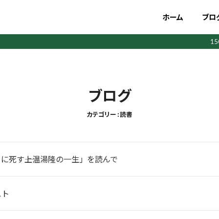
ホーム
ブロ
1
ブログ
カテゴリー : 読書
に死す――上温湯隆の一生」を読んで
スト