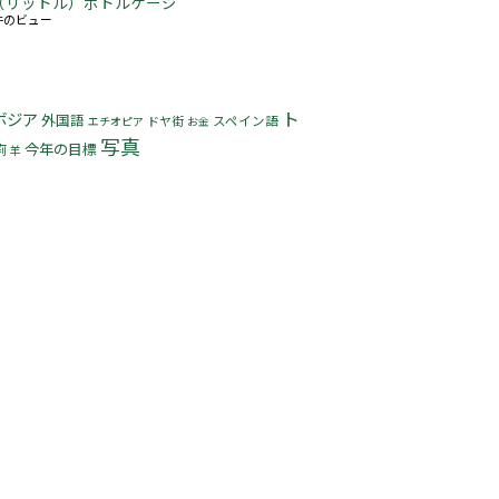
5L（リットル）ボトルケージ
3件のビュー
ト
ボジア
外国語
ドヤ街
スペイン語
エチオピア
お金
写真
今年の目標
痢
羊