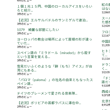
4件のビュー
紅の
１個１元１５円、中国のローカルアイスをいろい
はない.
ろと紹介...
12,8
3件のビュー
スー
【近況】エルサルバドルのサンミゲルで連泊...
た感想.
3件のビュー
12,4
1079 綺麗な部屋にしたい
フロ
3件のビュー
12,1
ヨーロッパの教会は場所によって屋根の形が違っ
中国
ていた...
11,2
3件のビュー
ヒト
スペイン語の「ミラドール（mirador)」から殺す
て...
という言葉を覚える...
11,1
3件のビュー
ドラ
雪見だいふくのような「餅（もち）アイス」が台
く...
湾にもある...
10,1
3件のビュー
「ド
「パロマ（paloma）」の社名の由来ともなったス
語だっ
ペイン語...
9,53
3件のビュー
西成
ドイツのブレーメンで愛される音楽隊...
9,07
2件のビュー
北京
【近況】ボリビアの首都ラパスに滞在中...
8,95
2件のビュー