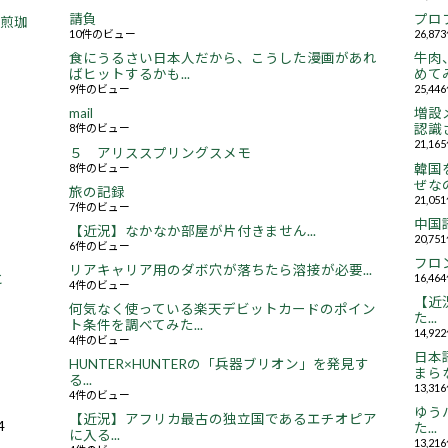
請負
プロ
焙煎珈
10件のビュー
26,8
食にうるさい日本人だから、こうした漫画があれ
牛肉
ばヒットするかも...
めてみ
9件のビュー
25,4
mail
増設
8件のビュー
認識さ
21,1
５ アリススプリングスメモ
8件のビュー
韓国
ぜなの
旅の記録
21,0
7件のビュー
中国
【近況】なかなか部屋が片付きません...
20,7
6件のビュー
フロ
リアキャリア用のダボ穴が落ちたら溶接が必要...
16,4
と
4件のビュー
【近況
何気なく使っている楽天デビットカードのポイン
た...
ト条件を調べてみた...
14,9
4件のビュー
日本
HUNTER×HUNTERの「兵器ブリオン」を発見す
まらな
る...
13,3
4件のビュー
ゆう
【近況】アフリカ最古の独立国であるエチオピア
4
た...
に入る...
13,2