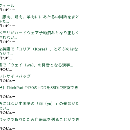
フィール
73件のビュー
、豚肉、鶏肉、羊肉ににあたる中国語をまと
た...
46件のビュー
メモリがハードウェア予約済みとなり正しく
れない...
65件のビュー
を英語で「コリア（Korea）」と呼ぶのはな
か？...
51件のビュー
語で「ウェイ（wei)」の発音となる漢字...
51件のビュー
ントサイドバッグ
64件のビュー
】ThinkPad-E470のHDDをSSDに交換でき
22件のビュー
語にはない中国語の「雨（yu）」の発音がた
い...
16件のビュー
パックで折りたたみ自転車を送ることができ
16件のビュー