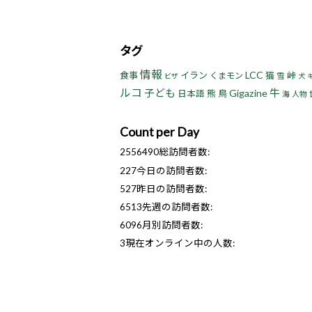
タグ
情報
LCC
食事
イラン
猫
峠
くまモン
雪
ビザ
犬
ルコ
子ども
牛
Gigazine
熊
鳥
日本語
海
人物
Count per Day
2556490
総訪問者数:
227
今日の訪問者数:
527
昨日の訪問者数:
6513
先週の訪問者数:
6096
月別訪問者数:
3
現在オンライン中の人数: