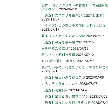
世界一周サイクリストの冒険トーク&自家
琲イベント
2024/04/10
【近況】文学フリマ東京37に出店します!
2023/11/09
【クイズ】この市の中で仲間はずれはどれ
2023/07/19
暑すぎると旅もままならない
2023/07/17
【近況】今月も後半戦
2023/07/16
本を売るためには?
2023/07/13
新スマホと原付き整備
2023/07/12
1000部の道も一歩から
2023/07/11
食べたいもの、行きたいとこ、やりたいこ
2023/07/10
【近況】新しい週のはじまり
2023/07/09
いろいろとうまくいかず
2023/07/07
【近況】洗濯日和
2023/07/06
【近況】楽天お買い物マラソン
2023/07/05
【近況】あっという間1日終わる
2023/07/0