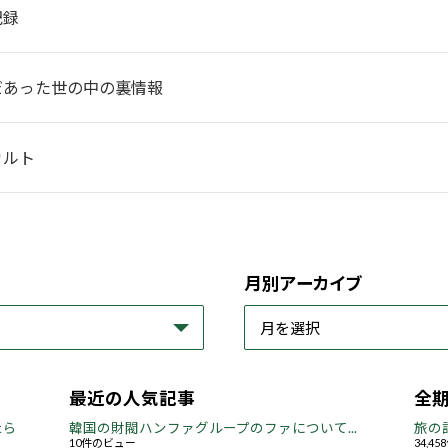
記録
だあった世の中の裏情報
カルト
月別アーカイブ
最近の人気記事
全
たら
韓国の財閥ハンファグループのファについて...
旅の
10件のビュー
34,4