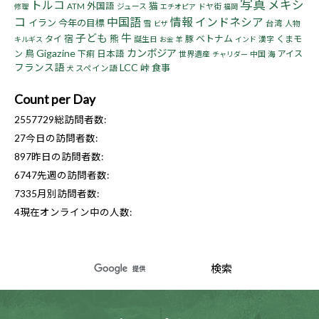
写真
トルコ
メキシ
猫
外国語
ATM
ジュース
ドヤ街
修理
エチオピア
福岡
コ
中国語
情報
インドネシア
イラン
今年の目標
雪
台湾
人物
ビザ
子ども
牛
宿
熊
ベトナム
タイ
豚
くまモ
誕生日
漢字
キルギス
お金
羊
インド
Gigazine
カンボジア
鳥
ン
下痢
日本語
アイス
世界遺産
中国
海
チャリダー
フランス語
LCC
峠
食事
スペイン語
犬
Count per Day
2557729
総訪問者数:
27
今日の訪問者数:
897
昨日の訪問者数:
6747
先週の訪問者数:
7335
月別訪問者数:
4
現在オンライン中の人数: