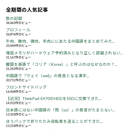
全期間の人気記事
旅の記録
34,463件のビュー
プロフィール
26,876件のビュー
牛肉、豚肉、鶏肉、羊肉ににあたる中国語をまとめてみた...
25,449件のビュー
増設メモリがハードウェア予約済みとなり正しく認識されない...
21,167件のビュー
韓国を英語で「コリア（Korea）」と呼ぶのはなぜなのか？...
21,052件のビュー
中国語で「ウェイ（wei)」の発音となる漢字...
20,751件のビュー
フロントサイドバッグ
16,468件のビュー
【近況】ThinkPad-E470のHDDをSSDに交換できた...
14,922件のビュー
日本語にはない中国語の「雨（yu）」の発音がたまらない...
13,318件のビュー
ゆうパックで折りたたみ自転車を送ることができた...
13,218件のビュー