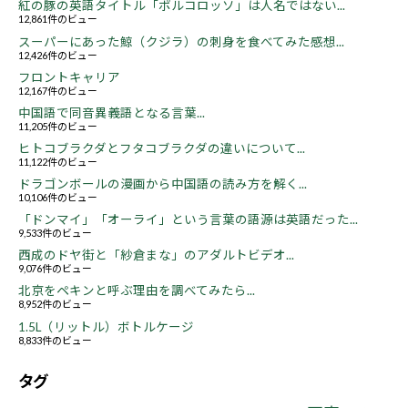
紅の豚の英語タイトル「ポルコロッソ」は人名ではない...
12,861件のビュー
スーパーにあった鯨（クジラ）の刺身を食べてみた感想...
12,426件のビュー
フロントキャリア
12,167件のビュー
中国語で同音異義語となる言葉...
11,205件のビュー
ヒトコブラクダとフタコブラクダの違いについて...
11,122件のビュー
ドラゴンボールの漫画から中国語の読み方を解く...
10,106件のビュー
「ドンマイ」「オーライ」という言葉の語源は英語だった...
9,533件のビュー
西成のドヤ街と「紗倉まな」のアダルトビデオ...
9,076件のビュー
北京をペキンと呼ぶ理由を調べてみたら...
8,952件のビュー
1.5L（リットル）ボトルケージ
8,833件のビュー
タグ