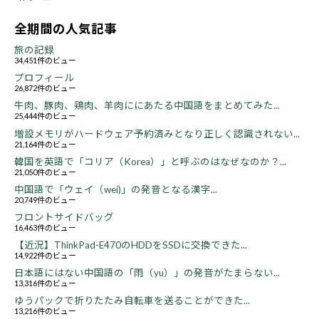
全期間の人気記事
旅の記録
34,451件のビュー
プロフィール
26,872件のビュー
牛肉、豚肉、鶏肉、羊肉ににあたる中国語をまとめてみた...
25,444件のビュー
増設メモリがハードウェア予約済みとなり正しく認識されない...
21,164件のビュー
韓国を英語で「コリア（Korea）」と呼ぶのはなぜなのか？...
21,050件のビュー
中国語で「ウェイ（wei)」の発音となる漢字...
20,749件のビュー
フロントサイドバッグ
16,463件のビュー
【近況】ThinkPad-E470のHDDをSSDに交換できた...
14,922件のビュー
日本語にはない中国語の「雨（yu）」の発音がたまらない...
13,316件のビュー
ゆうパックで折りたたみ自転車を送ることができた...
13,216件のビュー