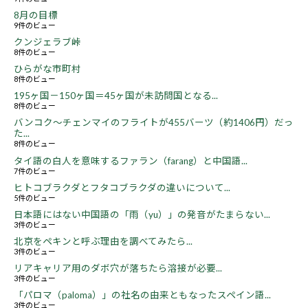
8月の目標
9件のビュー
クンジェラブ峠
8件のビュー
ひらがな市町村
8件のビュー
195ヶ国－150ヶ国＝45ヶ国が未訪問国となる...
8件のビュー
バンコク～チェンマイのフライトが455バーツ（約1406円）だっ
た...
8件のビュー
タイ語の白人を意味するファラン（farang）と中国語...
7件のビュー
ヒトコブラクダとフタコブラクダの違いについて...
5件のビュー
日本語にはない中国語の「雨（yu）」の発音がたまらない...
3件のビュー
北京をペキンと呼ぶ理由を調べてみたら...
3件のビュー
リアキャリア用のダボ穴が落ちたら溶接が必要...
3件のビュー
「パロマ（paloma）」の社名の由来ともなったスペイン語...
3件のビュー