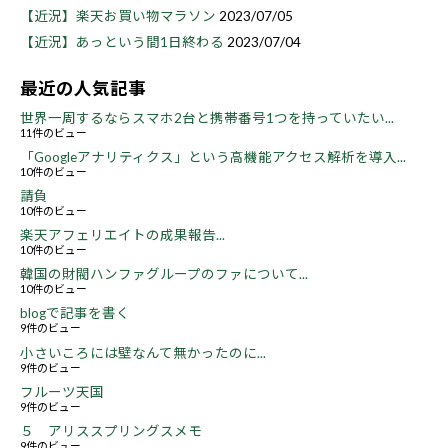
【近況】楽天お買い物マラソン
2023/07/05
【近況】あっという間1日終わる
2023/07/04
最近の人気記事
世界一周するならスマホ2台と携帯番号1つを持っていたい...
11件のビュー
「Googleアナリティクス」という高機能アクセス解析を導入...
10件のビュー
請負
10件のビュー
楽天アフェリエイトの成果報告...
10件のビュー
韓国の財閥ハンファグループのファについて...
10件のビュー
blogで記事を書く
9件のビュー
小さいころには壁なんて無かったのに...
9件のビュー
フルーツ天国
9件のビュー
５ アリススプリングスメモ
9件のビュー