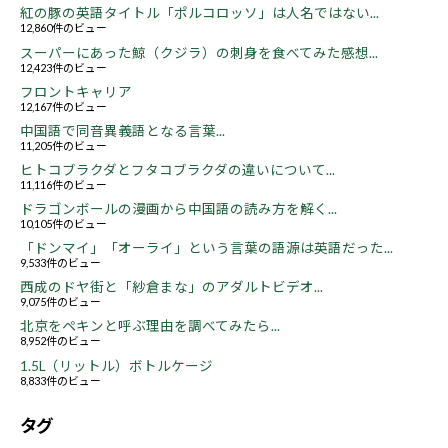
紅の豚の英語タイトル「ポルコロッソ」は人名ではない...
12,860件のビュー
スーパーにあった鯨（クジラ）の刺身を食べてみた感想...
12,423件のビュー
フロントキャリア
12,167件のビュー
中国語で同音異義語となる言葉...
11,205件のビュー
ヒトコブラクダとフタコブラクダの違いについて...
11,116件のビュー
ドラゴンボールの漫画から中国語の読み方を解く...
10,105件のビュー
「ドンマイ」「オーライ」という言葉の語源は英語だった...
9,533件のビュー
西成のドヤ街と「紗倉まな」のアダルトビデオ...
9,075件のビュー
北京をペキンと呼ぶ理由を調べてみたら...
8,952件のビュー
1.5L（リットル）ボトルケージ
8,833件のビュー
タグ