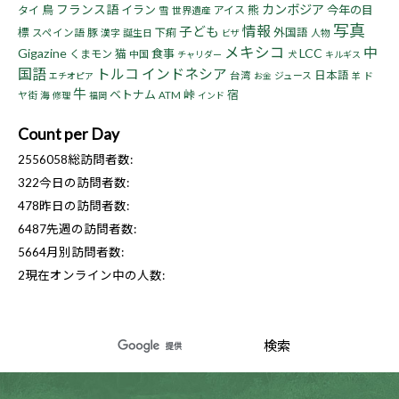
フランス語
カンボジア
鳥
イラン
熊
今年の目
タイ
アイス
雪
世界遺産
写真
情報
子ども
標
豚
下痢
外国語
スペイン語
漢字
誕生日
人物
ビザ
メキシコ
中
Gigazine
LCC
猫
食事
くまモン
中国
チャリダー
犬
キルギス
国語
トルコ
インドネシア
日本語
台湾
ジュース
ド
エチオピア
お金
羊
牛
ベトナム
峠
宿
ヤ街
海
ATM
修理
福岡
インド
Count per Day
2556058
総訪問者数:
322
今日の訪問者数:
478
昨日の訪問者数:
6487
先週の訪問者数:
5664
月別訪問者数:
2
現在オンライン中の人数: