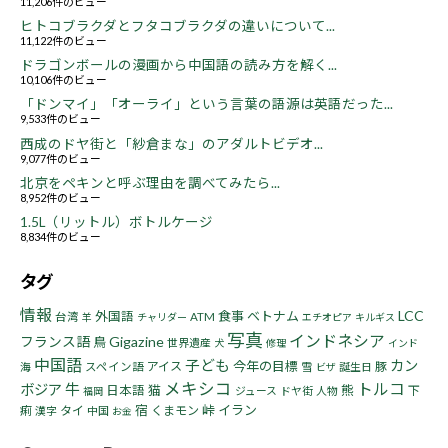
11,206件のビュー
ヒトコブラクダとフタコブラクダの違いについて...
11,122件のビュー
ドラゴンボールの漫画から中国語の読み方を解く...
10,106件のビュー
「ドンマイ」「オーライ」という言葉の語源は英語だった...
9,533件のビュー
西成のドヤ街と「紗倉まな」のアダルトビデオ...
9,077件のビュー
北京をペキンと呼ぶ理由を調べてみたら...
8,952件のビュー
1.5L（リットル）ボトルケージ
8,834件のビュー
タグ
情報
LCC
食事
ベトナム
外国語
台湾
ATM
羊
チャリダー
エチオピア
キルギス
写真
インドネシア
フランス語
Gigazine
鳥
世界遺産
犬
修理
インド
中国語
子ども
カン
今年の目標
アイス
豚
海
スペイン語
雪
誕生日
ビザ
メキシコ
トルコ
牛
ボジア
猫
熊
日本語
下
ジュース
ドヤ街
人物
福岡
宿
峠
イラン
痢
タイ
くまモン
漢字
中国
お金