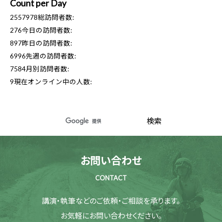
Count per Day
2557978
総訪問者数:
276
今日の訪問者数:
897
昨日の訪問者数:
6996
先週の訪問者数:
7584
月別訪問者数:
9
現在オンライン中の人数:
お問い合わせ
CONTACT
講演・執筆などのご依頼・ご相談を承ります。
お気軽にお問い合わせください。