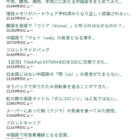
牛肉、豚肉、鶏肉、羊肉ににあたる中国語をまとめてみた...
25,449件のビュー
増設メモリがハードウェア予約済みとなり正しく認識されない...
21,167件のビュー
韓国を英語で「コリア（Korea）」と呼ぶのはなぜなのか？...
21,052件のビュー
中国語で「ウェイ（wei)」の発音となる漢字...
20,751件のビュー
フロントサイドバッグ
16,469件のビュー
【近況】ThinkPad-E470のHDDをSSDに交換できた...
14,922件のビュー
日本語にはない中国語の「雨（yu）」の発音がたまらない...
13,318件のビュー
ゆうパックで折りたたみ自転車を送ることができた...
13,219件のビュー
紅の豚の英語タイトル「ポルコロッソ」は人名ではない...
12,861件のビュー
スーパーにあった鯨（クジラ）の刺身を食べてみた感想...
12,426件のビュー
フロントキャリア
12,167件のビュー
中国語で同音異義語となる言葉...