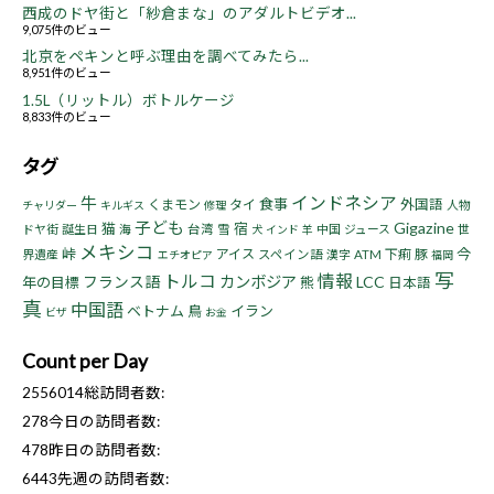
西成のドヤ街と「紗倉まな」のアダルトビデオ...
9,075件のビュー
北京をペキンと呼ぶ理由を調べてみたら...
8,951件のビュー
1.5L（リットル）ボトルケージ
8,833件のビュー
タグ
インドネシア
牛
食事
くまモン
タイ
外国語
人物
チャリダー
キルギス
修理
子ども
Gigazine
猫
宿
ドヤ街
誕生日
海
台湾
雪
中国
ジュース
世
犬
インド
羊
メキシコ
峠
今
アイス
下痢
豚
界遺産
スペイン語
漢字
ATM
エチオピア
福岡
写
トルコ
情報
フランス語
カンボジア
LCC
年の目標
熊
日本語
真
中国語
ベトナム
鳥
イラン
ビザ
お金
Count per Day
2556014
総訪問者数:
278
今日の訪問者数:
478
昨日の訪問者数:
6443
先週の訪問者数: