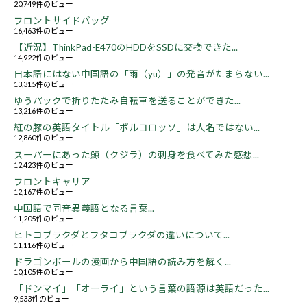
20,749件のビュー
フロントサイドバッグ
16,463件のビュー
【近況】ThinkPad-E470のHDDをSSDに交換できた...
14,922件のビュー
日本語にはない中国語の「雨（yu）」の発音がたまらない...
13,315件のビュー
ゆうパックで折りたたみ自転車を送ることができた...
13,216件のビュー
紅の豚の英語タイトル「ポルコロッソ」は人名ではない...
12,860件のビュー
スーパーにあった鯨（クジラ）の刺身を食べてみた感想...
12,423件のビュー
フロントキャリア
12,167件のビュー
中国語で同音異義語となる言葉...
11,205件のビュー
ヒトコブラクダとフタコブラクダの違いについて...
11,116件のビュー
ドラゴンボールの漫画から中国語の読み方を解く...
10,105件のビュー
「ドンマイ」「オーライ」という言葉の語源は英語だった...
9,533件のビュー