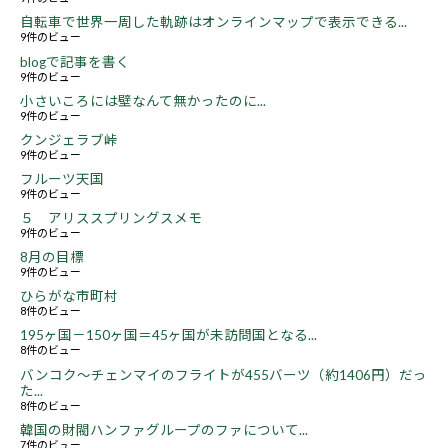
自転車で世界一周した軌跡はオンラインマップで表示できる...
9件のビュー
blogで記事を書く
9件のビュー
小さいころには壁なんて無かったのに...
9件のビュー
クンジェラブ峠
9件のビュー
フルーツ天国
9件のビュー
５ アリススプリングスメモ
9件のビュー
8月の目標
9件のビュー
ひらがな市町村
8件のビュー
195ヶ国－150ヶ国＝45ヶ国が未訪問国となる...
8件のビュー
バンコク～チェンマイのフライトが455バーツ（約1406円）だっ
た...
8件のビュー
韓国の財閥ハンファグループのファについて...
7件のビュー