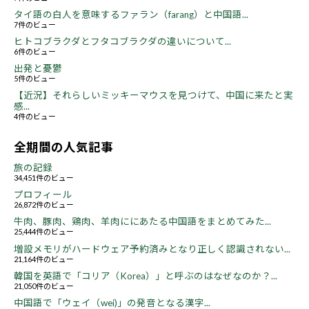
タイ語の白人を意味するファラン（farang）と中国語...
7件のビュー
ヒトコブラクダとフタコブラクダの違いについて...
6件のビュー
出発と憂鬱
5件のビュー
【近況】それらしいミッキーマウスを見つけて、中国に来たと実
感...
4件のビュー
全期間の人気記事
旅の記録
34,451件のビュー
プロフィール
26,872件のビュー
牛肉、豚肉、鶏肉、羊肉ににあたる中国語をまとめてみた...
25,444件のビュー
増設メモリがハードウェア予約済みとなり正しく認識されない...
21,164件のビュー
韓国を英語で「コリア（Korea）」と呼ぶのはなぜなのか？...
21,050件のビュー
中国語で「ウェイ（wei)」の発音となる漢字...