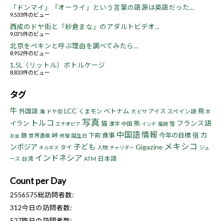
「ドンマイ」「オーライ」という言葉の語源は英語だった...
9,533件のビュー
西成のドヤ街と「紗倉まな」のアダルトビデオ...
9,075件のビュー
北京をペキンと呼ぶ理由を調べてみたら...
8,952件のビュー
1.5L（リットル）ボトルケージ
8,833件のビュー
タグ
牛
LCC
ベトナム
鳥
外国語
くまモン
アイス
海
ドヤ街
スペイン語
犬
ビザ
羊
写真
トルコ
フランス語
イラン
猫
熊
漢字
中国
雪
エチオピア
インド
福岡
中国語
情報
カ
峠
食事
今年の目標
宿
豚
下痢
世界遺産
誕生日
お金
修理
メキシコ
子ども
ンボジア
Gigazine
タイ
人物
ジュ
キルギス
チャリダー
インドネシア
日本語
ース
台湾
ATM
Count per Day
2556575
総訪問者数:
312
今日の訪問者数:
527
昨日の訪問者数: