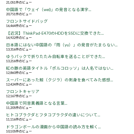
21,051件のビュー
中国語で「ウェイ（wei)」の発音となる漢字...
20,751件のビュー
フロントサイドバッグ
16,464件のビュー
【近況】ThinkPad-E470のHDDをSSDに交換できた...
14,922件のビュー
日本語にはない中国語の「雨（yu）」の発音がたまらない...
13,316件のビュー
ゆうパックで折りたたみ自転車を送ることができた...
13,216件のビュー
紅の豚の英語タイトル「ポルコロッソ」は人名ではない...
12,860件のビュー
スーパーにあった鯨（クジラ）の刺身を食べてみた感想...
12,424件のビュー
フロントキャリア
12,167件のビュー
中国語で同音異義語となる言葉...
11,205件のビュー
ヒトコブラクダとフタコブラクダの違いについて...
11,116件のビュー
ドラゴンボールの漫画から中国語の読み方を解く...
10,105件のビュー