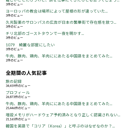
難しいことだろうけど、旅を仕事にできたらとも思ってしまう...
3件のビュー
ヨーロッパの教会は場所によって屋根の形が違っていた...
3件のビュー
久光製薬のサロンパスの広告が日本の繁華街で存在感を放つ...
3件のビュー
チリ北部のゴーストタウンで一夜を明かす...
3件のビュー
1079 綺麗な部屋にしたい
3件のビュー
牛肉、豚肉、鶏肉、羊肉ににあたる中国語をまとめてみた...
2件のビュー
全期間の人気記事
旅の記録
34,459件のビュー
プロフィール
26,873件のビュー
牛肉、豚肉、鶏肉、羊肉ににあたる中国語をまとめてみた...
25,446件のビュー
増設メモリがハードウェア予約済みとなり正しく認識されない...
21,165件のビュー
韓国を英語で「コリア（Korea）」と呼ぶのはなぜなのか？...