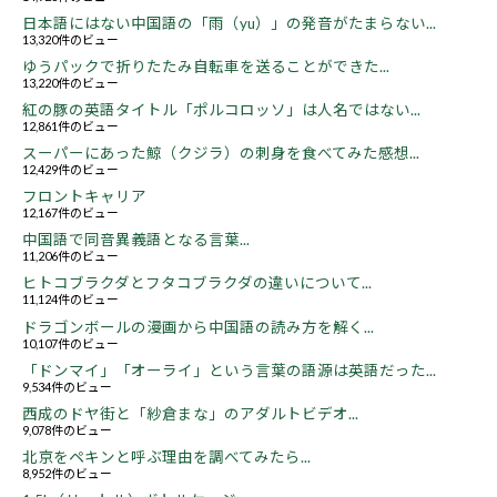
日本語にはない中国語の「雨（yu）」の発音がたまらない...
13,320件のビュー
ゆうパックで折りたたみ自転車を送ることができた...
13,220件のビュー
紅の豚の英語タイトル「ポルコロッソ」は人名ではない...
12,861件のビュー
スーパーにあった鯨（クジラ）の刺身を食べてみた感想...
12,429件のビュー
フロントキャリア
12,167件のビュー
中国語で同音異義語となる言葉...
11,206件のビュー
ヒトコブラクダとフタコブラクダの違いについて...
11,124件のビュー
ドラゴンボールの漫画から中国語の読み方を解く...
10,107件のビュー
「ドンマイ」「オーライ」という言葉の語源は英語だった...
9,534件のビュー
西成のドヤ街と「紗倉まな」のアダルトビデオ...
9,078件のビュー
北京をペキンと呼ぶ理由を調べてみたら...
8,952件のビュー