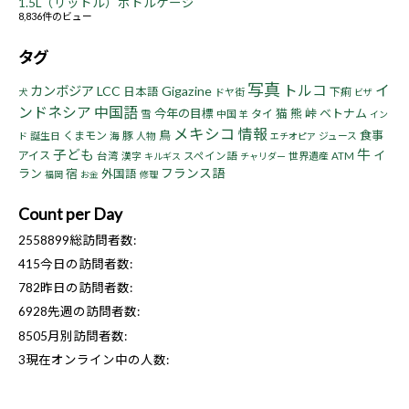
1.5L（リットル）ボトルケージ
8,836件のビュー
タグ
写真
トルコ
イ
カンボジア
LCC
Gigazine
日本語
下痢
ドヤ街
犬
ビザ
ンドネシア
中国語
今年の目標
猫
熊
峠
ベトナム
タイ
雪
中国
羊
イン
メキシコ
情報
鳥
食事
くまモン
豚
誕生日
海
人物
ジュース
ド
エチオピア
子ども
牛
イ
アイス
台湾
漢字
スペイン語
世界遺産
ATM
キルギス
チャリダー
フランス語
ラン
宿
外国語
福岡
お金
修理
Count per Day
2558899
総訪問者数:
415
今日の訪問者数:
782
昨日の訪問者数:
6928
先週の訪問者数:
8505
月別訪問者数:
3
現在オンライン中の人数: