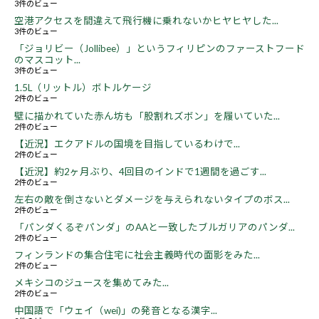
3件のビュー
空港アクセスを間違えて飛行機に乗れないかヒヤヒヤした...
3件のビュー
「ジョリビー（Jollibee）」というフィリピンのファーストフード
のマスコット...
3件のビュー
1.5L（リットル）ボトルケージ
2件のビュー
壁に描かれていた赤ん坊も「股割れズボン」を履いていた...
2件のビュー
【近況】エクアドルの国境を目指しているわけで...
2件のビュー
【近況】約2ヶ月ぶり、4回目のインドで1週間を過ごす...
2件のビュー
左右の敵を倒さないとダメージを与えられないタイプのボス...
2件のビュー
「パンダくるぞパンダ」のAAと一致したブルガリアのパンダ...
2件のビュー
フィンランドの集合住宅に社会主義時代の面影をみた...
2件のビュー
メキシコのジュースを集めてみた...
2件のビュー
中国語で「ウェイ（wei)」の発音となる漢字...