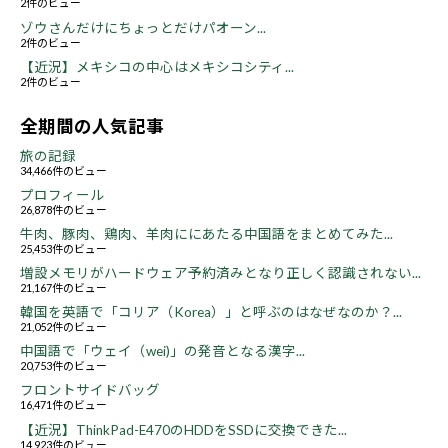
2件のビュー
ゾウさんだけにちょっとだけパオーン...
2件のビュー
【近況】メキシコの中心はメキシコシティ...
2件のビュー
全期間の人気記事
旅の記録
34,466件のビュー
プロフィール
26,878件のビュー
牛肉、豚肉、鶏肉、羊肉ににあたる中国語をまとめてみた...
25,453件のビュー
増設メモリがハードウェア予約済みとなり正しく認識されない...
21,167件のビュー
韓国を英語で「コリア（Korea）」と呼ぶのはなぜなのか？...
21,052件のビュー
中国語で「ウェイ（wei)」の発音となる漢字...
20,753件のビュー
フロントサイドバッグ
16,471件のビュー
【近況】ThinkPad-E470のHDDをSSDに交換できた...
14,923件のビュー