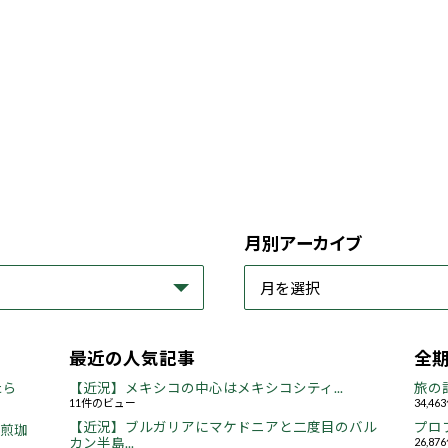
月別アーカイブ
最近の人気記事
全
たら
【近況】メキシコの中心はメキシコシティ...
旅の
11件のビュー
34,4
【近況】ブルガリアにマケドニアと二度目のバル
プロ
焙煎珈
カン半島...
26,8