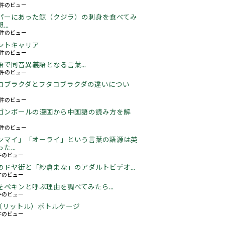
60件のビュー
パーにあった鯨（クジラ）の刺身を食べてみ
..
26件のビュー
ントキャリア
67件のビュー
語で同音異義語となる言葉...
05件のビュー
コブラクダとフタコブラクダの違いについ
19件のビュー
ゴンボールの漫画から中国語の読み方を解
05件のビュー
ンマイ」「オーライ」という言葉の語源は英
た...
3件のビュー
のドヤ街と「紗倉まな」のアダルトビデオ...
6件のビュー
をペキンと呼ぶ理由を調べてみたら...
2件のビュー
5L（リットル）ボトルケージ
3件のビュー