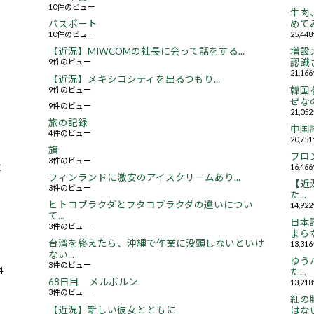
10件のビュー
牛肉
パスポート
めてみ
10件のビュー
25,4
【近況】MIWCOMの社長に会って話をする...
増設
9件のビュー
認識さ
21,1
【近況】メキシコシティを出るつもり...
9件のビュー
韓国
ぜなの
9件のビュー
21,0
旅の記録
中国
4件のビュー
20,7
旗
フロ
3件のビュー
16,4
と
フィンランドに激安のアイスクリームあり...
【近況
3件のビュー
た...
ヒトコブラクダとフタコブラクダの違いについ
14,9
て...
日本
3件のビュー
まらな
台湾を終えたら、沖縄で作業に没頭しないといけ
13,3
ない...
ゆう
3件のビュー
4
た...
68日目 メルボルン
13,2
3件のビュー
紅の
【近況】新しい彼女とともに
はない.