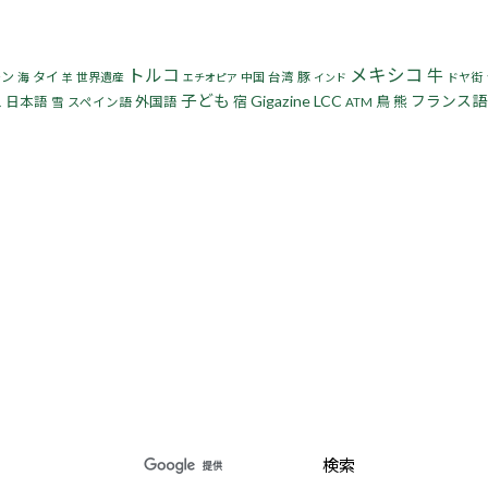
トルコ
メキシコ
牛
モン
タイ
豚
海
世界遺産
中国
台湾
ドヤ街
羊
エチオピア
インド
子ども
Gigazine
LCC
フランス語
宿
鳥
熊
日本語
外国語
雪
スペイン語
ATM
ス