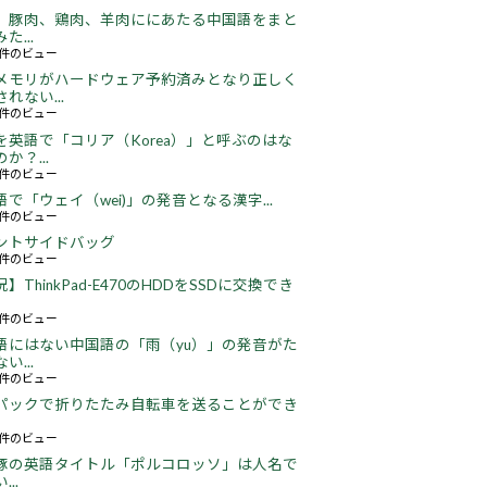
、豚肉、鶏肉、羊肉ににあたる中国語をまと
た...
48件のビュー
メモリがハードウェア予約済みとなり正しく
れない...
66件のビュー
を英語で「コリア（Korea）」と呼ぶのはな
か？...
52件のビュー
語で「ウェイ（wei)」の発音となる漢字...
51件のビュー
ントサイドバッグ
66件のビュー
】ThinkPad-E470のHDDをSSDに交換でき
22件のビュー
語にはない中国語の「雨（yu）」の発音がた
い...
16件のビュー
パックで折りたたみ自転車を送ることができ
18件のビュー
豚の英語タイトル「ポルコロッソ」は人名で
..