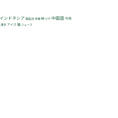
インドネシア
中国語
峠
今年
誕生日
修理
ビザ
猫
アイス
漢字
ジュース