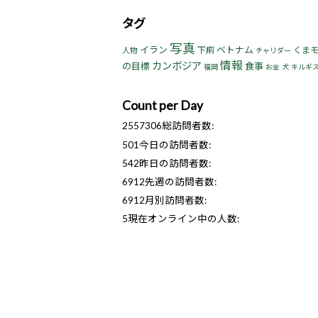
タグ
写真
イラン
ベトナム
下痢
くま
人物
チャリダー
情報
カンボジア
の目標
食事
福岡
お金
犬
キルギ
Count per Day
2557306
総訪問者数:
501
今日の訪問者数:
542
昨日の訪問者数:
6912
先週の訪問者数:
6912
月別訪問者数:
5
現在オンライン中の人数: