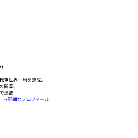
や）
mの自転車世界一周を達成。
の開業。
Eで連載
⇢詳細なプロフィール