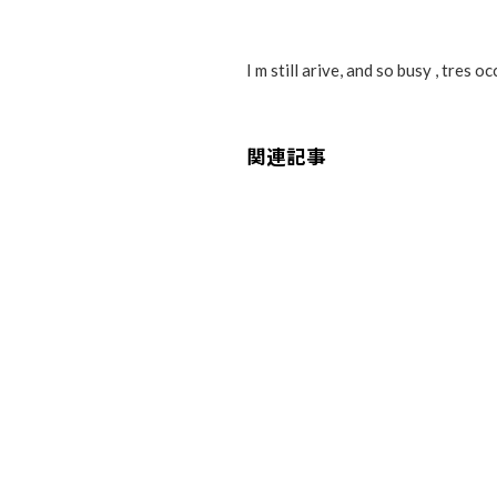
I m still arive, and so busy , tres o
関連記事