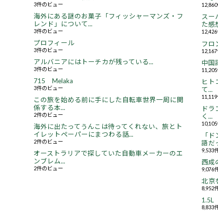
3件のビュー
12,8
海外にある謎のお菓子「フィッシャーマンズ・フ
スー
レンド」について...
た感想.
3件のビュー
12,4
プロフィール
フロ
3件のビュー
12,1
アルバニアにはトーチカが残っている...
中国
3件のビュー
11,2
715 Melaka
ヒト
3件のビュー
て...
11,1
この旅を始める前に手にした自転車世界一周に関
係する本...
ドラ
2件のビュー
く...
10,1
海外に出たってうんこは待ってくれない、旅とト
イレットペーパーにまつわる話...
「ド
2件のビュー
語だっ
9,53
オーストラリアで探していた自動車メーカーのエ
ンブレム...
西成
2件のビュー
9,07
北京
8,95
1.
8,83