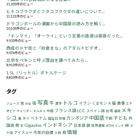
11,205件のビュー
ヒトコブラクダとフタコブラクダの違いについて...
11,121件のビュー
ドラゴンボールの漫画から中国語の読み方を解く...
10,105件のビュー
「ドンマイ」「オーライ」という言葉の語源は英語だった...
9,533件のビュー
西成のドヤ街と「紗倉まな」のアダルトビデオ...
9,076件のビュー
北京をペキンと呼ぶ理由を調べてみたら...
8,952件のビュー
1.5L（リットル）ボトルケージ
8,833件のビュー
タグ
写真
トルコ
牛
宿
イラン
猫
食事
くまモン
ジュース
雪
漢字
お金
犬
エチ
メキ
フランス語
LCC
中国
スペイン語
台湾
オピア
チャリダー
キルギス
福岡
シコ
中国語
子ども
カンボジア
ベトナム
タイ
下痢
外
海
誕生日
修理
インドネシア
Gigazine
熊
峠
国語
日本語
豚
世界遺産
ATM
ド
羊
インド
情報
今年の目標
鳥
アイス
ヤ街
人物
ビザ