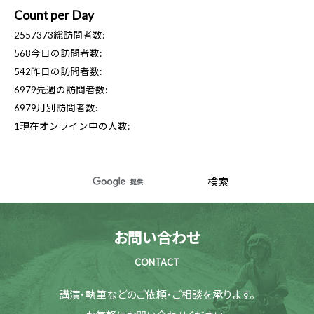
Count per Day
2557373
総訪問者数:
568
今日の訪問者数:
542
昨日の訪問者数:
6979
先週の訪問者数:
6979
月別訪問者数:
1
現在オンライン中の人数:
お問い合わせ
CONTACT
講演・執筆などのご依頼・ご相談を承ります。