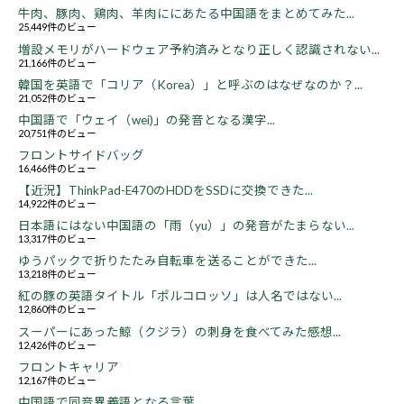
牛肉、豚肉、鶏肉、羊肉ににあたる中国語をまとめてみた...
25,449件のビュー
増設メモリがハードウェア予約済みとなり正しく認識されない...
21,166件のビュー
韓国を英語で「コリア（Korea）」と呼ぶのはなぜなのか？...
21,052件のビュー
中国語で「ウェイ（wei)」の発音となる漢字...
20,751件のビュー
フロントサイドバッグ
16,466件のビュー
【近況】ThinkPad-E470のHDDをSSDに交換できた...
14,922件のビュー
日本語にはない中国語の「雨（yu）」の発音がたまらない...
13,317件のビュー
ゆうパックで折りたたみ自転車を送ることができた...
13,218件のビュー
紅の豚の英語タイトル「ポルコロッソ」は人名ではない...
12,860件のビュー
スーパーにあった鯨（クジラ）の刺身を食べてみた感想...
12,426件のビュー
フロントキャリア
12,167件のビュー
中国語で同音異義語となる言葉...