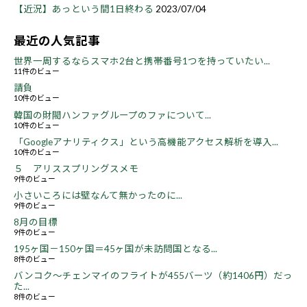
【近況】あっという間1日終わる
2023/07/04
最近の人気記事
世界一周するならスマホ2台と携帯番号1つを持っていたい...
11件のビュー
請負
10件のビュー
韓国の財閥ハンファグループのファについて...
10件のビュー
「Googleアナリティクス」という高機能アクセス解析を導入...
10件のビュー
５ アリススプリングスメモ
9件のビュー
小さいころには壁なんて無かったのに...
9件のビュー
8月の目標
9件のビュー
195ヶ国－150ヶ国＝45ヶ国が未訪問国となる...
8件のビュー
バンコク～チェンマイのフライトが455バーツ（約1406円）だっ
た...
8件のビュー