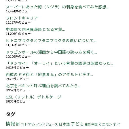
スーパーにあった鯨（クジラ）の刺身を食べてみた感想...
12,424件のビュー
フロントキャリア
12,167件のビュー
中国語で同音異義語となる言葉...
11,205件のビュー
ヒトコブラクダとフタコブラクダの違いについて...
11,116件のビュー
ドラゴンボールの漫画から中国語の読み方を解く...
10,105件のビュー
「ドンマイ」「オーライ」という言葉の語源は英語だった...
9,533件のビュー
西成のドヤ街と「紗倉まな」のアダルトビデオ...
9,075件のビュー
北京をペキンと呼ぶ理由を調べてみたら...
8,952件のビュー
1.5L（リットル）ボトルケージ
8,833件のビュー
タグ
情報
子ども
熊
ベトナム
イ
日本語
くまモン
ジュース
中国
インド
福岡
羊