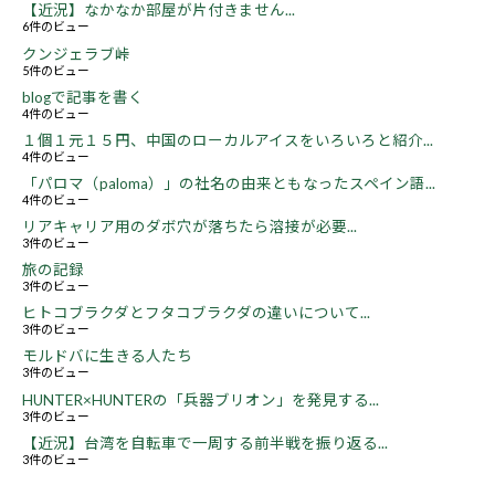
【近況】なかなか部屋が片付きません...
6件のビュー
クンジェラブ峠
5件のビュー
blogで記事を書く
4件のビュー
１個１元１５円、中国のローカルアイスをいろいろと紹介...
4件のビュー
「パロマ（paloma）」の社名の由来ともなったスペイン語...
4件のビュー
リアキャリア用のダボ穴が落ちたら溶接が必要...
3件のビュー
旅の記録
3件のビュー
ヒトコブラクダとフタコブラクダの違いについて...
3件のビュー
モルドバに生きる人たち
3件のビュー
HUNTER×HUNTERの「兵器ブリオン」を発見する...
3件のビュー
【近況】台湾を自転車で一周する前半戦を振り返る...
3件のビュー