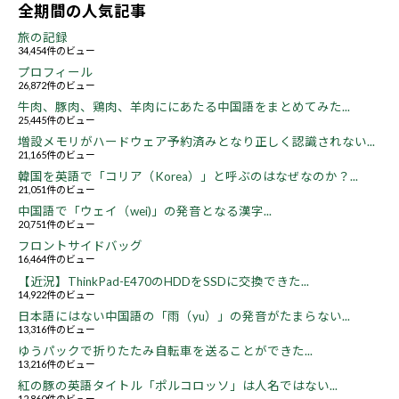
全期間の人気記事
旅の記録
34,454件のビュー
プロフィール
26,872件のビュー
牛肉、豚肉、鶏肉、羊肉ににあたる中国語をまとめてみた...
25,445件のビュー
増設メモリがハードウェア予約済みとなり正しく認識されない...
21,165件のビュー
韓国を英語で「コリア（Korea）」と呼ぶのはなぜなのか？...
21,051件のビュー
中国語で「ウェイ（wei)」の発音となる漢字...
20,751件のビュー
フロントサイドバッグ
16,464件のビュー
【近況】ThinkPad-E470のHDDをSSDに交換できた...
14,922件のビュー
日本語にはない中国語の「雨（yu）」の発音がたまらない...
13,316件のビュー
ゆうパックで折りたたみ自転車を送ることができた...
13,216件のビュー
紅の豚の英語タイトル「ポルコロッソ」は人名ではない...
12,860件のビュー