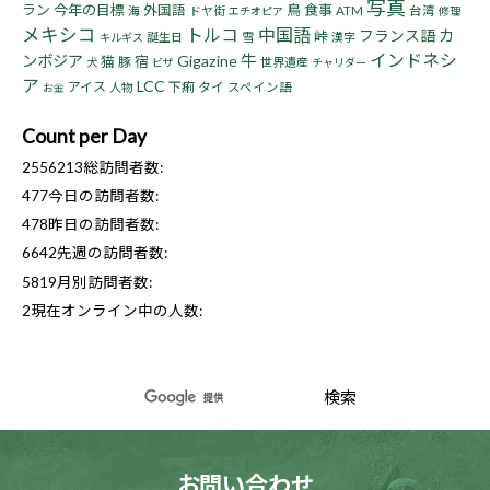
写真
ラン
今年の目標
鳥
食事
外国語
海
ドヤ街
ATM
台湾
エチオピア
修理
メキシコ
トルコ
中国語
フランス語
カ
峠
誕生日
雪
漢字
キルギス
インドネシ
牛
ンボジア
Gigazine
猫
宿
豚
世界遺産
犬
ビザ
チャリダー
ア
LCC
アイス
下痢
タイ
人物
スペイン語
お金
Count per Day
2556213
総訪問者数:
477
今日の訪問者数:
478
昨日の訪問者数:
6642
先週の訪問者数:
5819
月別訪問者数:
2
現在オンライン中の人数:
お問い合わせ