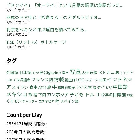
「ドンマイ」「オーライ」という言葉の語源は英語だった...
9,533件のビュー
西成のドヤ街と「紗倉まな」のアダルトビデオ...
9,075件のビュー
北京をペキンと呼ぶ理由を調べてみたら...
8,952件のビュー
1.5L（リットル）ボトルケージ
8,833件のビュー
タグ
写真
Gigazine
ベトナム
外国語
日本語
豚
ドヤ街
漢字
人物
台湾
インド
キ
情報
インドネシ
フランス語
LCC
世界遺産
誕生日
ジュース
中国
ルギス
ア
中国語
牛
イラン
食事
鳥
アイス
タイ
ATM
雪
海
犬
福岡
修理
羊
ビザ
メキシコ
トルコ
子ども
カンボジア
熊
宿
今年の目標
猫
下痢
お金
峠
くまモン
スペイン語
チャリダー
エチオピア
Count per Day
2556471
総訪問者数:
208
今日の訪問者数:
527
昨日の訪問者数: