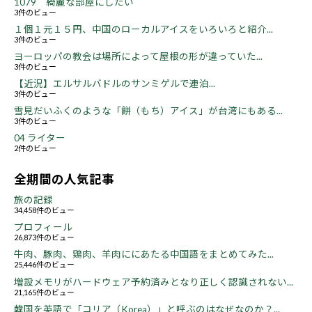
1079 綺麗な部屋にしたい
3件のビュー
１個１元１５円、中国のローカルアイスをいろいろと紹介...
3件のビュー
ヨーロッパの教会は場所によって屋根の形が違っていた...
3件のビュー
【近況】エルサルバドルのサンミゲルで連泊...
3件のビュー
雪見だいふくのような「餅（もち）アイス」が台湾にもある...
3件のビュー
04 ライター
2件のビュー
全期間の人気記事
旅の記録
34,458件のビュー
プロフィール
26,873件のビュー
牛肉、豚肉、鶏肉、羊肉ににあたる中国語をまとめてみた...
25,446件のビュー
増設メモリがハードウェア予約済みとなり正しく認識されない...
21,165件のビュー
韓国を英語で「コリア（Korea）」と呼ぶのはなぜなのか？...