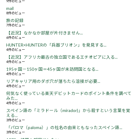
9件のビュー
mail
8件のビュー
旅の記録
7件のビュー
【近況】なかなか部屋が片付きません...
6件のビュー
HUNTER×HUNTERの「兵器ブリオン」を発見する...
4件のビュー
【近況】アフリカ最古の独立国であるエチオピアに入る...
4件のビュー
195ヶ国－150ヶ国＝45ヶ国が未訪問国となる...
4件のビュー
リアキャリア用のダボ穴が落ちたら溶接が必要...
4件のビュー
何気なく使っている楽天デビットカードのポイント条件を調べて
みた...
4件のビュー
スペイン語の「ミラドール（mirador)」から殺すという言葉を覚
える...
3件のビュー
「パロマ（paloma）」の社名の由来ともなったスペイン語...
3件のビュー