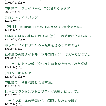
21,051件のビュー
中国語で「ウェイ（wei)」の発音となる漢字...
20,751件のビュー
フロントサイドバッグ
16,464件のビュー
【近況】ThinkPad-E470のHDDをSSDに交換できた...
14,922件のビュー
日本語にはない中国語の「雨（yu）」の発音がたまらない...
13,316件のビュー
ゆうパックで折りたたみ自転車を送ることができた...
13,216件のビュー
紅の豚の英語タイトル「ポルコロッソ」は人名ではない...
12,860件のビュー
スーパーにあった鯨（クジラ）の刺身を食べてみた感想...
12,424件のビュー
フロントキャリア
12,167件のビュー
中国語で同音異義語となる言葉...
11,205件のビュー
ヒトコブラクダとフタコブラクダの違いについて...
11,116件のビュー
ドラゴンボールの漫画から中国語の読み方を解く...
10,105件のビュー