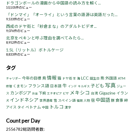
ドラゴンボールの漫画から中国語の読み方を解く...
10,105件のビュー
「ドンマイ」「オーライ」という言葉の語源は英語だった...
9,533件のビュー
西成のドヤ街と「紗倉まな」のアダルトビデオ...
9,076件のビュー
北京をペキンと呼ぶ理由を調べてみたら...
8,952件のビュー
1.5L（リットル）ボトルケージ
8,833件のビュー
タグ
情報
LCC
今年の目標
鳥
猫
熊
外国語
ドヤ街
海
誕生日
ATM
チャリダー
羊
写真
牛
子ども
フランス語
くまモン
日本語
ジュー
修理
インド
キルギス
メキシコ
カンボジア
Gigazine
イラン
下痢
ス
台湾
お金
エチオピア
ビザ
インドネシア
中国語
宿
食事
峠
豚
世界遺産
雪
スペイン語
人物
犬
福岡
トルコ
ベトナム
アイス
タイ
中国
漢字
Count per Day
2556782
総訪問者数: