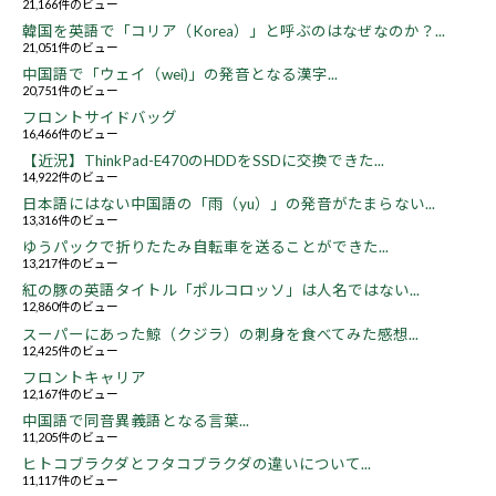
21,166件のビュー
韓国を英語で「コリア（Korea）」と呼ぶのはなぜなのか？...
21,051件のビュー
中国語で「ウェイ（wei)」の発音となる漢字...
20,751件のビュー
フロントサイドバッグ
16,466件のビュー
【近況】ThinkPad-E470のHDDをSSDに交換できた...
14,922件のビュー
日本語にはない中国語の「雨（yu）」の発音がたまらない...
13,316件のビュー
ゆうパックで折りたたみ自転車を送ることができた...
13,217件のビュー
紅の豚の英語タイトル「ポルコロッソ」は人名ではない...
12,860件のビュー
スーパーにあった鯨（クジラ）の刺身を食べてみた感想...
12,425件のビュー
フロントキャリア
12,167件のビュー
中国語で同音異義語となる言葉...
11,205件のビュー
ヒトコブラクダとフタコブラクダの違いについて...
11,117件のビュー