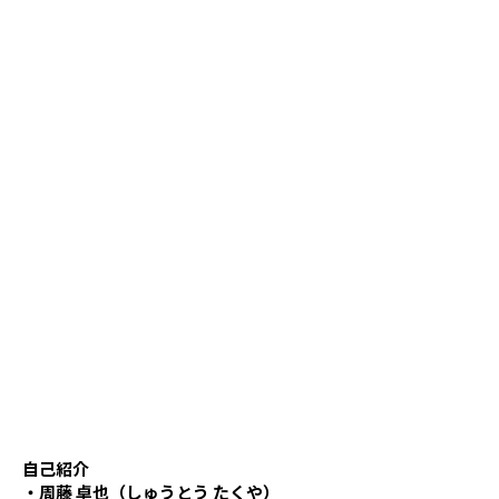
自己紹介
・周藤 卓也（しゅうとう たくや）