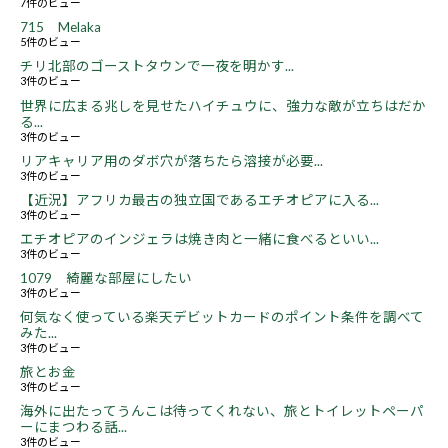
7件のビュー
715 Melaka
5件のビュー
チリ北部のゴーストタウンで一夜を明かす...
3件のビュー
世界に広まる兆しを見せたハイチュウに、強力な敵が立ちはだか
る...
3件のビュー
リアキャリア用のダボ穴が落ちたら溶接が必要...
3件のビュー
【近況】アフリカ最古の独立国であるエチオピアに入る...
3件のビュー
エチオピアのインジェラは焼き肉と一緒に食べるといい...
3件のビュー
1079 綺麗な部屋にしたい
3件のビュー
何気なく使っている楽天デビットカードのポイント条件を調べて
みた...
3件のビュー
旅とお金
3件のビュー
海外に出たってうんこは待ってくれない、旅とトイレットペーパ
ーにまつわる話...
3件のビュー