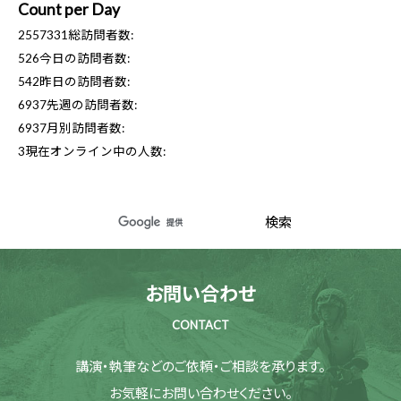
Count per Day
2557331
総訪問者数:
526
今日の訪問者数:
542
昨日の訪問者数:
6937
先週の訪問者数:
6937
月別訪問者数:
3
現在オンライン中の人数:
お問い合わせ
CONTACT
講演・執筆などのご依頼・ご相談を承ります。
お気軽にお問い合わせください。