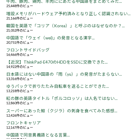
牛肉、豚肉、鶏肉、羊肉ににあたる中国語をまとめてみた...
25,448件のビュー
増設メモリがハードウェア予約済みとなり正しく認識されない...
21,166件のビュー
韓国を英語で「コリア（Korea）」と呼ぶのはなぜなのか？...
21,052件のビュー
中国語で「ウェイ（wei)」の発音となる漢字...
20,751件のビュー
フロントサイドバッグ
16,466件のビュー
【近況】ThinkPad-E470のHDDをSSDに交換できた...
14,922件のビュー
日本語にはない中国語の「雨（yu）」の発音がたまらない...
13,316件のビュー
ゆうパックで折りたたみ自転車を送ることができた...
13,218件のビュー
紅の豚の英語タイトル「ポルコロッソ」は人名ではない...
12,860件のビュー
スーパーにあった鯨（クジラ）の刺身を食べてみた感想...
12,426件のビュー
フロントキャリア
12,167件のビュー
中国語で同音異義語となる言葉...