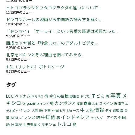
11,205件のビュー
ヒトコブラクダとフタコブラクダの違いについて...
11,120件のビュー
ドラゴンボールの漫画から中国語の読み方を解く...
10,105件のビュー
「ドンマイ」「オーライ」という言葉の語源は英語だった...
9,533件のビュー
西成のドヤ街と「紗倉まな」のアダルトビデオ...
9,076件のビュー
北京をペキンと呼ぶ理由を調べてみたら...
8,952件のビュー
1.5L（リットル）ボトルケージ
8,833件のビュー
タグ
写真
メ
子ども
LCC
ベトナム
宿
今年の目標
誕生日
ドヤ街
雪
キルギス
キシコ
Gigazine
カンボジア
猫
食事
スペイン語
漢字
インド
福岡
お金
エ
情報
牛
イラン
峠
熊
下痢
タイ
人物
中国
ジュース
海
台
チオピア
ビザ
犬
修理
中国語
インドネシア
フランス語
豚
アイス
外国
湾
ATM
チャリダー
トルコ
鳥
語
日本語
くまモン
世界遺産
羊