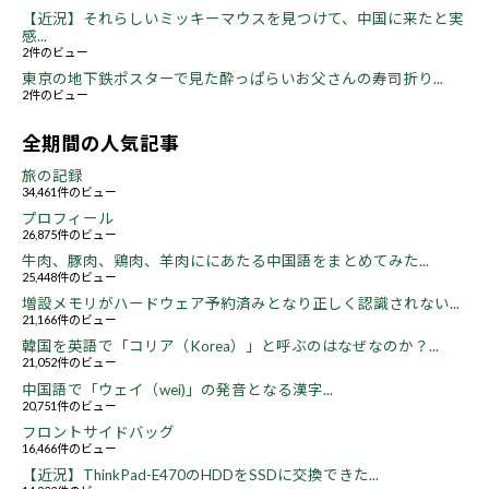
【近況】それらしいミッキーマウスを見つけて、中国に来たと実
感...
2件のビュー
東京の地下鉄ポスターで見た酔っぱらいお父さんの寿司折り...
2件のビュー
全期間の人気記事
旅の記録
34,461件のビュー
プロフィール
26,875件のビュー
牛肉、豚肉、鶏肉、羊肉ににあたる中国語をまとめてみた...
25,448件のビュー
増設メモリがハードウェア予約済みとなり正しく認識されない...
21,166件のビュー
韓国を英語で「コリア（Korea）」と呼ぶのはなぜなのか？...
21,052件のビュー
中国語で「ウェイ（wei)」の発音となる漢字...
20,751件のビュー
フロントサイドバッグ
16,466件のビュー
【近況】ThinkPad-E470のHDDをSSDに交換できた...