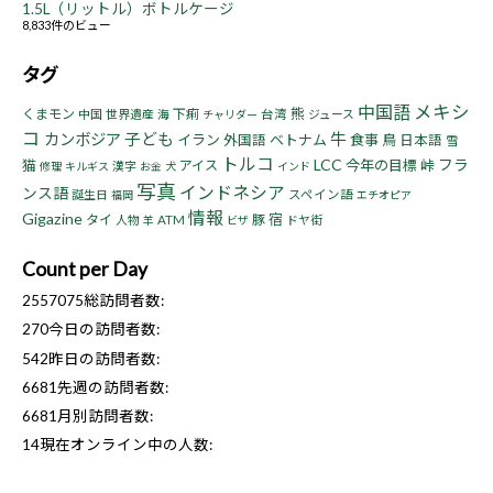
1.5L（リットル）ボトルケージ
8,833件のビュー
タグ
中国語
メキシ
熊
くまモン
下痢
中国
世界遺産
海
台湾
ジュース
チャリダー
コ
子ども
牛
カンボジア
イラン
ベトナム
食事
鳥
外国語
日本語
雪
トルコ
LCC
フラ
猫
今年の目標
峠
アイス
漢字
修理
キルギス
お金
犬
インド
写真
インドネシア
ンス語
誕生日
スペイン語
福岡
エチオピア
情報
Gigazine
宿
タイ
豚
人物
ATM
ドヤ街
羊
ビザ
Count per Day
2557075
総訪問者数:
270
今日の訪問者数:
542
昨日の訪問者数:
6681
先週の訪問者数:
6681
月別訪問者数:
14
現在オンライン中の人数: