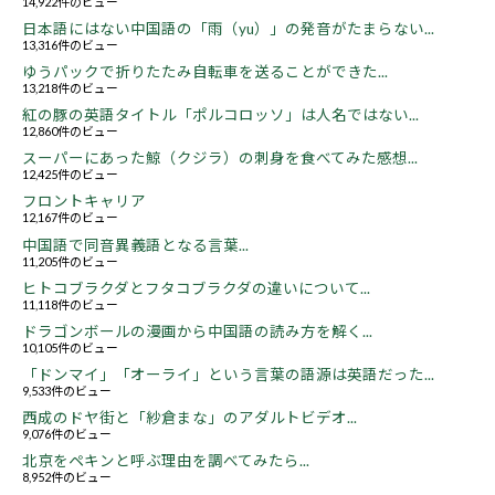
14,922件のビュー
日本語にはない中国語の「雨（yu）」の発音がたまらない...
13,316件のビュー
ゆうパックで折りたたみ自転車を送ることができた...
13,218件のビュー
紅の豚の英語タイトル「ポルコロッソ」は人名ではない...
12,860件のビュー
スーパーにあった鯨（クジラ）の刺身を食べてみた感想...
12,425件のビュー
フロントキャリア
12,167件のビュー
中国語で同音異義語となる言葉...
11,205件のビュー
ヒトコブラクダとフタコブラクダの違いについて...
11,118件のビュー
ドラゴンボールの漫画から中国語の読み方を解く...
10,105件のビュー
「ドンマイ」「オーライ」という言葉の語源は英語だった...
9,533件のビュー
西成のドヤ街と「紗倉まな」のアダルトビデオ...
9,076件のビュー
北京をペキンと呼ぶ理由を調べてみたら...
8,952件のビュー