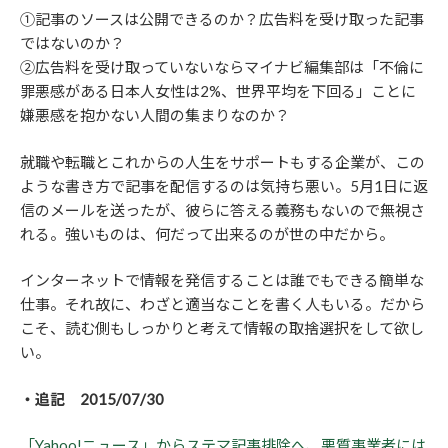
①記事のソースは公開できるのか？広告料を受け取った記事
ではないのか？
②広告料を受け取っていないならマイナビ編集部は「不倫に
罪悪感がある日本人女性は2%、世界平均を下回る」ことに
嫌悪感を抱かない人間の集まりなのか？
就職や転職とこれからの人生をサポートもする企業が、この
ような書き方で記事を配信するのは気持ち悪い。5月1日に返
信のメールを送ったが、彼らに答える義務もないので無視さ
れる。強いものは、何だって出来るのが世の中だから。
インターネットで情報を発信することは誰でもできる簡単な
仕事。それ故に、わざと適当なことを書く人もいる。だから
こそ、読む側もしっかりと考えて情報の取捨選択をして欲し
い。
・追記 2015/07/30
「Yahoo!ニュース」からステマ記事排除へ、悪質事業者には