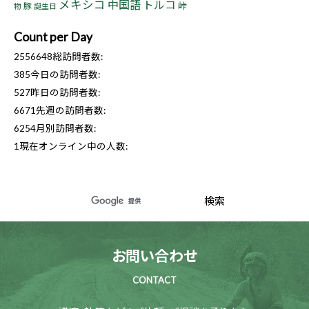
メキシコ
中国語
トルコ
峠
豚
物
誕生日
Count per Day
2556648
総訪問者数:
385
今日の訪問者数:
527
昨日の訪問者数:
6671
先週の訪問者数:
6254
月別訪問者数:
1
現在オンライン中の人数:
お問い合わせ
CONTACT