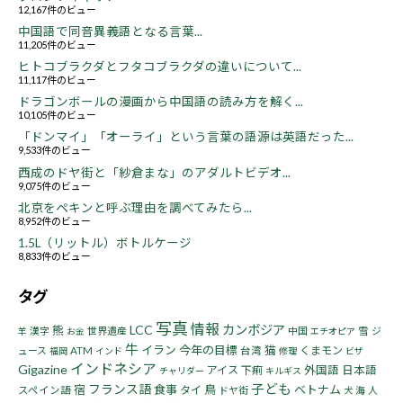
12,167件のビュー
中国語で同音異義語となる言葉...
11,205件のビュー
ヒトコブラクダとフタコブラクダの違いについて...
11,117件のビュー
ドラゴンボールの漫画から中国語の読み方を解く...
10,105件のビュー
「ドンマイ」「オーライ」という言葉の語源は英語だった...
9,533件のビュー
西成のドヤ街と「紗倉まな」のアダルトビデオ...
9,075件のビュー
北京をペキンと呼ぶ理由を調べてみたら...
8,952件のビュー
1.5L（リットル）ボトルケージ
8,833件のビュー
タグ
写真
情報
LCC
カンボジア
熊
漢字
世界遺産
中国
雪
ジ
羊
お金
エチオピア
牛
イラン
今年の目標
猫
くまモン
ュース
ATM
台湾
福岡
インド
修理
ビザ
インドネシア
Gigazine
アイス
下痢
外国語
日本語
チャリダー
キルギス
子ども
フランス語
宿
食事
鳥
ベトナム
タイ
スペイン語
ドヤ街
海
人
犬