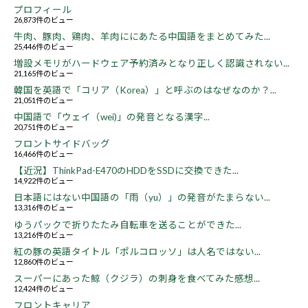
プロフィール
26,873件のビュー
牛肉、豚肉、鶏肉、羊肉ににあたる中国語をまとめてみた...
25,446件のビュー
増設メモリがハードウェア予約済みとなり正しく認識されない...
21,165件のビュー
韓国を英語で「コリア（Korea）」と呼ぶのはなぜなのか？...
21,051件のビュー
中国語で「ウェイ（wei)」の発音となる漢字...
20,751件のビュー
フロントサイドバッグ
16,466件のビュー
【近況】ThinkPad-E470のHDDをSSDに交換できた...
14,922件のビュー
日本語にはない中国語の「雨（yu）」の発音がたまらない...
13,316件のビュー
ゆうパックで折りたたみ自転車を送ることができた...
13,216件のビュー
紅の豚の英語タイトル「ポルコロッソ」は人名ではない...
12,860件のビュー
スーパーにあった鯨（クジラ）の刺身を食べてみた感想...
12,424件のビュー
フロントキャリア