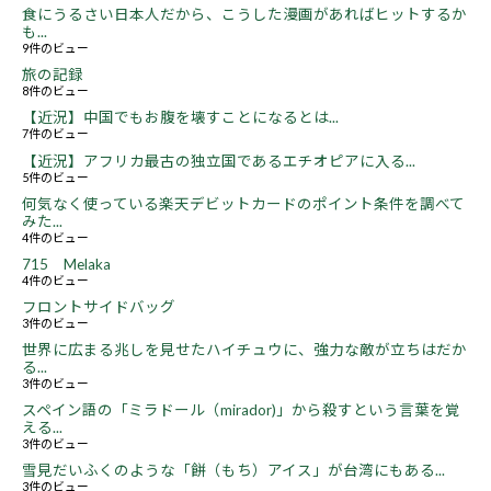
食にうるさい日本人だから、こうした漫画があればヒットするか
も...
9件のビュー
旅の記録
8件のビュー
【近況】中国でもお腹を壊すことになるとは...
7件のビュー
【近況】アフリカ最古の独立国であるエチオピアに入る...
5件のビュー
何気なく使っている楽天デビットカードのポイント条件を調べて
みた...
4件のビュー
715 Melaka
4件のビュー
フロントサイドバッグ
3件のビュー
世界に広まる兆しを見せたハイチュウに、強力な敵が立ちはだか
る...
3件のビュー
スペイン語の「ミラドール（mirador)」から殺すという言葉を覚
える...
3件のビュー
雪見だいふくのような「餅（もち）アイス」が台湾にもある...
3件のビュー