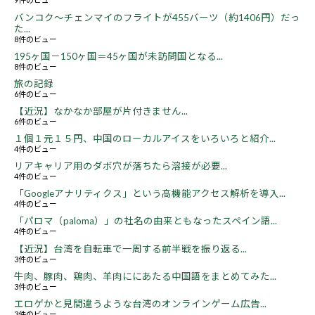
バンコク～チェンマイのフライトが455バーツ（約1406円）だっ
た...
8件のビュー
195ヶ国－150ヶ国＝45ヶ国が未訪問国となる...
8件のビュー
旅の記録
6件のビュー
【近況】なかなか部屋が片付きません...
6件のビュー
１個１元１５円、中国のローカルアイスをいろいろと紹介...
4件のビュー
リアキャリア用のダボ穴が落ちたら溶接が必要...
4件のビュー
「Googleアナリティクス」という高機能アクセス解析を導入...
4件のビュー
「パロマ（paloma）」の社名の由来ともなったスペイン語...
4件のビュー
【近況】台湾を自転車で一周する前半戦を振り返る...
3件のビュー
牛肉、豚肉、鶏肉、羊肉ににあたる中国語をまとめてみた...
3件のビュー
エロゲかと見間違うような台湾のオンラインゲーム広告...
3件のビュー