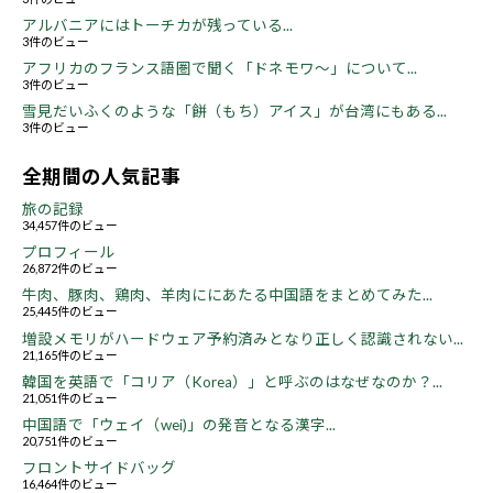
アルバニアにはトーチカが残っている...
3件のビュー
アフリカのフランス語圏で聞く「ドネモワ～」について...
3件のビュー
雪見だいふくのような「餅（もち）アイス」が台湾にもある...
3件のビュー
全期間の人気記事
旅の記録
34,457件のビュー
プロフィール
26,872件のビュー
牛肉、豚肉、鶏肉、羊肉ににあたる中国語をまとめてみた...
25,445件のビュー
増設メモリがハードウェア予約済みとなり正しく認識されない...
21,165件のビュー
韓国を英語で「コリア（Korea）」と呼ぶのはなぜなのか？...
21,051件のビュー
中国語で「ウェイ（wei)」の発音となる漢字...
20,751件のビュー
フロントサイドバッグ
16,464件のビュー