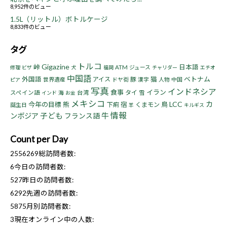
8,952件のビュー
1.5L（リットル）ボトルケージ
8,833件のビュー
タグ
トルコ
Gigazine
峠
日本語
ATM
ジュース
修理
ビザ
犬
福岡
チャリダー
エチオ
中国語
猫
ベトナム
外国語
アイス
豚
世界遺産
ドヤ街
漢字
人物
中国
ピア
写真
インドネシア
食事
イラン
タイ
スペイン語
海
台湾
雪
インド
お金
メキシコ
LCC
カ
今年の目標
熊
宿
鳥
下痢
くまモン
誕生日
羊
キルギス
情報
子ども
牛
ンボジア
フランス語
Count per Day
2556269
総訪問者数:
6
今日の訪問者数:
527
昨日の訪問者数:
6292
先週の訪問者数:
5875
月別訪問者数:
3
現在オンライン中の人数: