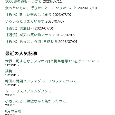
1000部の道も一歩から
2023/07/11
食べたいもの、行きたいとこ、やりたいこと
2023/07/10
【近況】新しい週のはじまり
2023/07/09
いろいろとうまくいかず
2023/07/07
【近況】洗濯日和
2023/07/06
【近況】楽天お買い物マラソン
2023/07/05
【近況】あっという間1日終わる
2023/07/04
最近の人気記事
世界一周するならスマホ2台と携帯番号1つを持っていたい...
11件のビュー
請負
10件のビュー
韓国の財閥ハンファグループのファについて...
10件のビュー
５ アリススプリングスメモ
9件のビュー
小さいころには壁なんて無かったのに...
9件のビュー
8月の目標
9件のビュー