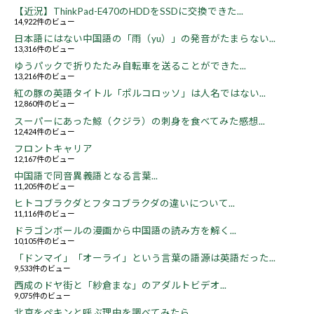
【近況】ThinkPad-E470のHDDをSSDに交換できた...
14,922件のビュー
日本語にはない中国語の「雨（yu）」の発音がたまらない...
13,316件のビュー
ゆうパックで折りたたみ自転車を送ることができた...
13,216件のビュー
紅の豚の英語タイトル「ポルコロッソ」は人名ではない...
12,860件のビュー
スーパーにあった鯨（クジラ）の刺身を食べてみた感想...
12,424件のビュー
フロントキャリア
12,167件のビュー
中国語で同音異義語となる言葉...
11,205件のビュー
ヒトコブラクダとフタコブラクダの違いについて...
11,116件のビュー
ドラゴンボールの漫画から中国語の読み方を解く...
10,105件のビュー
「ドンマイ」「オーライ」という言葉の語源は英語だった...
9,533件のビュー
西成のドヤ街と「紗倉まな」のアダルトビデオ...
9,075件のビュー
北京をペキンと呼ぶ理由を調べてみたら...