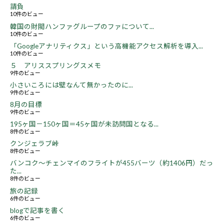
請負
10件のビュー
韓国の財閥ハンファグループのファについて...
10件のビュー
「Googleアナリティクス」という高機能アクセス解析を導入...
10件のビュー
５ アリススプリングスメモ
9件のビュー
小さいころには壁なんて無かったのに...
9件のビュー
8月の目標
9件のビュー
195ヶ国－150ヶ国＝45ヶ国が未訪問国となる...
8件のビュー
クンジェラブ峠
8件のビュー
バンコク～チェンマイのフライトが455バーツ（約1406円）だっ
た...
8件のビュー
旅の記録
6件のビュー
blogで記事を書く
6件のビュー