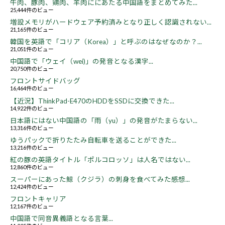
牛肉、豚肉、鶏肉、羊肉ににあたる中国語をまとめてみた...
25,444件のビュー
増設メモリがハードウェア予約済みとなり正しく認識されない...
21,165件のビュー
韓国を英語で「コリア（Korea）」と呼ぶのはなぜなのか？...
21,051件のビュー
中国語で「ウェイ（wei)」の発音となる漢字...
20,750件のビュー
フロントサイドバッグ
16,464件のビュー
【近況】ThinkPad-E470のHDDをSSDに交換できた...
14,922件のビュー
日本語にはない中国語の「雨（yu）」の発音がたまらない...
13,316件のビュー
ゆうパックで折りたたみ自転車を送ることができた...
13,216件のビュー
紅の豚の英語タイトル「ポルコロッソ」は人名ではない...
12,860件のビュー
スーパーにあった鯨（クジラ）の刺身を食べてみた感想...
12,424件のビュー
フロントキャリア
12,167件のビュー
中国語で同音異義語となる言葉...