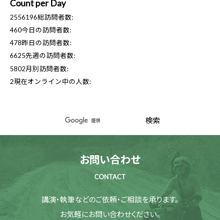
Count per Day
2556196
総訪問者数:
460
今日の訪問者数:
478
昨日の訪問者数:
6625
先週の訪問者数:
5802
月別訪問者数:
2
現在オンライン中の人数:
お問い合わせ
CONTACT
講演・執筆などのご依頼・ご相談を承ります。
お気軽にお問い合わせください。