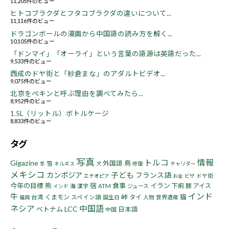
11,205件のビュー
ヒトコブラクダとフタコブラクダの違いについて...
11,116件のビュー
ドラゴンボールの漫画から中国語の読み方を解く...
10,105件のビュー
「ドンマイ」「オーライ」という言葉の語源は英語だった...
9,533件のビュー
西成のドヤ街と「紗倉まな」のアダルトビデオ...
9,075件のビュー
北京をペキンと呼ぶ理由を調べてみたら...
8,952件のビュー
1.5L（リットル）ボトルケージ
8,833件のビュー
タグ
写真
トルコ
情報
Gigazine
鳥
外国語
雪
羊
キルギス
犬
修理
チャリダー
メキシコ
子ども
カンボジア
フランス語
ドヤ街
エチオピア
お金
ビザ
今年の目標
熊
宿
食事
イラン
下痢
豚
アイス
海
漢字
ATM
ジュース
インド
インド
牛
峠
猫
くまモン
タイ
台湾
スペイン語
誕生日
人物
世界遺産
福岡
ネシア
中国語
LCC
ベトナム
日本語
中国