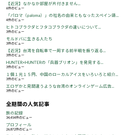
【近況】なかなか部屋が片付きません...
6件のビュー
「パロマ（paloma）」の社名の由来ともなったスペイン語...
4件のビュー
ヒトコブラクダとフタコブラクダの違いについて...
3件のビュー
モルドバに生きる人たち
3件のビュー
【近況】台湾を自転車で一周する前半戦を振り返る...
3件のビュー
HUNTER×HUNTERの「兵器ブリオン」を発見する...
3件のビュー
１個１元１５円、中国のローカルアイスをいろいろと紹介...
3件のビュー
エロゲかと見間違うような台湾のオンラインゲーム広告...
3件のビュー
全期間の人気記事
旅の記録
34,454件のビュー
プロフィール
26,872件のビュー