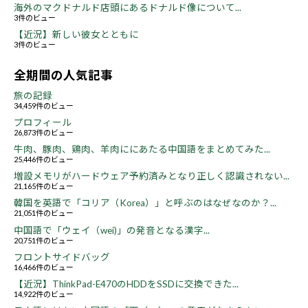
海外のマクドナルド店頭にあるドナルド像について...
3件のビュー
【近況】新しい彼女とともに
3件のビュー
全期間の人気記事
旅の記録
34,459件のビュー
プロフィール
26,873件のビュー
牛肉、豚肉、鶏肉、羊肉ににあたる中国語をまとめてみた...
25,446件のビュー
増設メモリがハードウェア予約済みとなり正しく認識されない...
21,165件のビュー
韓国を英語で「コリア（Korea）」と呼ぶのはなぜなのか？...
21,051件のビュー
中国語で「ウェイ（wei)」の発音となる漢字...
20,751件のビュー
フロントサイドバッグ
16,466件のビュー
【近況】ThinkPad-E470のHDDをSSDに交換できた...
14,922件のビュー