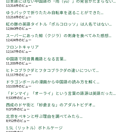
日本語にはない中国語の「雨（yu）」の発音がたまらない...
13,316件のビュー
ゆうパックで折りたたみ自転車を送ることができた...
13,216件のビュー
紅の豚の英語タイトル「ポルコロッソ」は人名ではない...
12,860件のビュー
スーパーにあった鯨（クジラ）の刺身を食べてみた感想...
12,424件のビュー
フロントキャリア
12,167件のビュー
中国語で同音異義語となる言葉...
11,205件のビュー
ヒトコブラクダとフタコブラクダの違いについて...
11,117件のビュー
ドラゴンボールの漫画から中国語の読み方を解く...
10,105件のビュー
「ドンマイ」「オーライ」という言葉の語源は英語だった...
9,533件のビュー
西成のドヤ街と「紗倉まな」のアダルトビデオ...
9,075件のビュー
北京をペキンと呼ぶ理由を調べてみたら...
8,952件のビュー
1.5L（リットル）ボトルケージ