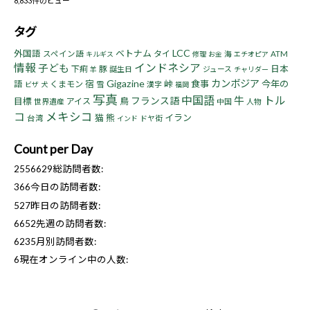
8,833件のビュー
タグ
LCC
ベトナム
外国語
タイ
スペイン語
海
ATM
キルギス
修理
お金
エチオピア
情報
インドネシア
子ども
下痢
豚
日本
誕生日
ジュース
羊
チャリダー
Gigazine
カンボジア
宿
峠
食事
今年の
語
くまモン
雪
漢字
ビザ
犬
福岡
写真
中国語
トル
牛
フランス語
目標
鳥
アイス
世界遺産
中国
人物
コ
メキシコ
猫
熊
イラン
台湾
ドヤ街
インド
Count per Day
2556629
総訪問者数:
366
今日の訪問者数:
527
昨日の訪問者数:
6652
先週の訪問者数:
6235
月別訪問者数:
6
現在オンライン中の人数: