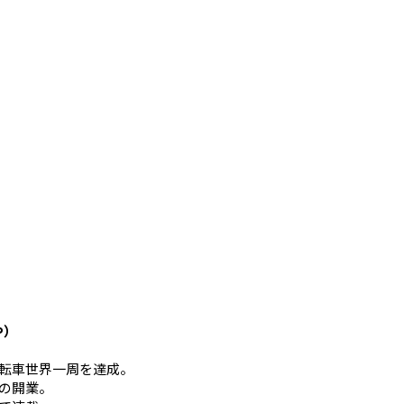
や）
mの自転車世界一周を達成。
の開業。