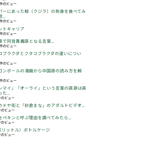
60件のビュー
パーにあった鯨（クジラ）の刺身を食べてみ
..
26件のビュー
ントキャリア
67件のビュー
語で同音異義語となる言葉...
05件のビュー
コブラクダとフタコブラクダの違いについ
21件のビュー
ゴンボールの漫画から中国語の読み方を解
05件のビュー
ンマイ」「オーライ」という言葉の語源は英
た...
3件のビュー
のドヤ街と「紗倉まな」のアダルトビデオ...
6件のビュー
をペキンと呼ぶ理由を調べてみたら...
2件のビュー
5L（リットル）ボトルケージ
3件のビュー