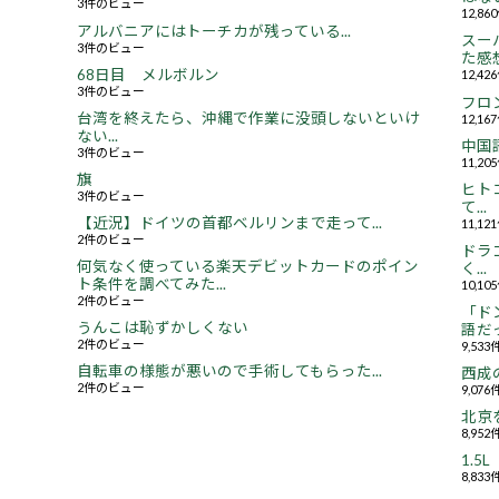
3件のビュー
12,8
アルバニアにはトーチカが残っている...
スー
3件のビュー
た感想.
68日目 メルボルン
12,4
3件のビュー
フロ
台湾を終えたら、沖縄で作業に没頭しないといけ
12,1
ない...
中国
3件のビュー
11,2
旗
ヒト
3件のビュー
て...
【近況】ドイツの首都ベルリンまで走って...
11,1
2件のビュー
ドラ
何気なく使っている楽天デビットカードのポイン
く...
ト条件を調べてみた...
10,1
2件のビュー
「ド
うんこは恥ずかしくない
語だっ
2件のビュー
9,53
自転車の様態が悪いので手術してもらった...
西成
2件のビュー
9,07
北京
8,95
1.
8,83