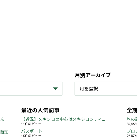
月別アーカイブ
最近の人気記事
全
たら
【近況】メキシコの中心はメキシコシティ...
旅の
11件のビュー
34,4
パスポート
プロ
焙煎珈
10件のビュー
26,8