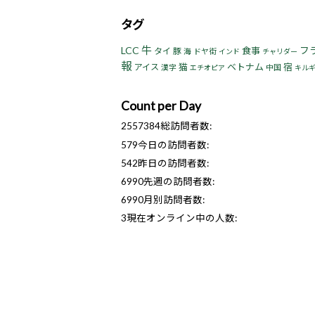
タグ
牛
LCC
フ
食事
タイ
豚
海
ドヤ街
インド
チャリダー
報
猫
ベトナム
宿
アイス
漢字
中国
エチオピア
キル
Count per Day
2557384
総訪問者数:
579
今日の訪問者数:
542
昨日の訪問者数:
6990
先週の訪問者数:
6990
月別訪問者数:
3
現在オンライン中の人数: