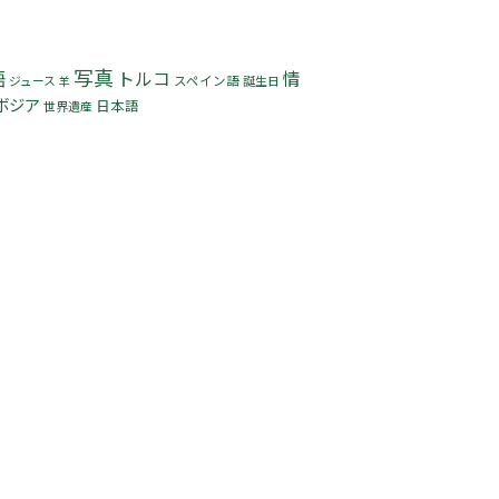
写真
語
トルコ
情
ジュース
スペイン語
誕生日
羊
ボジア
日本語
世界遺産