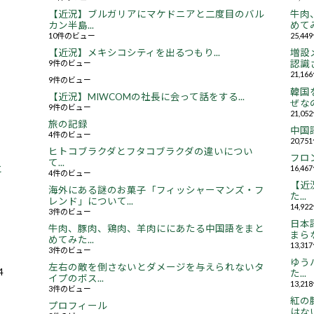
【近況】ブルガリアにマケドニアと二度目のバル
牛肉
カン半島...
めてみ
10件のビュー
25,4
【近況】メキシコシティを出るつもり...
増設
9件のビュー
認識さ
21,1
9件のビュー
韓国
【近況】MIWCOMの社長に会って話をする...
ぜなの
9件のビュー
21,0
旅の記録
中国
4件のビュー
20,7
ヒトコブラクダとフタコブラクダの違いについ
フロ
て...
16,4
と
4件のビュー
【近況
海外にある謎のお菓子「フィッシャーマンズ・フ
た...
レンド」について...
14,9
3件のビュー
日本
牛肉、豚肉、鶏肉、羊肉ににあたる中国語をまと
まらな
めてみた...
13,3
3件のビュー
ゆう
左右の敵を倒さないとダメージを与えられないタ
4
た...
イプのボス...
13,2
3件のビュー
紅の
プロフィール
はない.