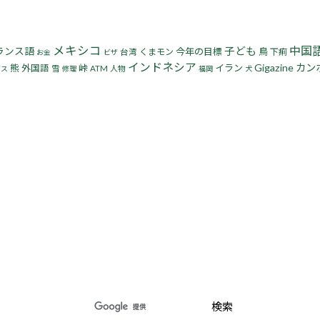
メキシコ
中国
子ども
ランス語
今年の目標
鳥
くまモン
下痢
台湾
お金
ビザ
インドネシア
Gigazine
カン
熊
峠
イラン
外国語
雪
ATM
人物
ギス
修理
福岡
犬