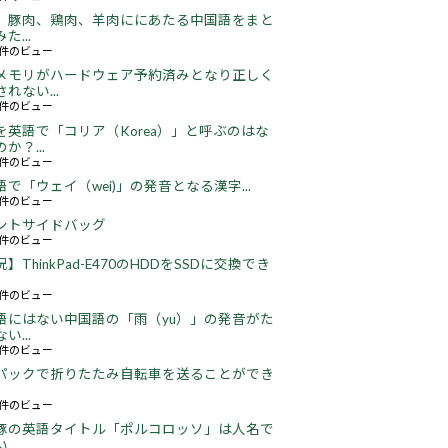
、豚肉、鶏肉、羊肉ににあたる中国語をまと
た...
49件のビュー
メモリがハードウェア予約済みとなり正しく
れない...
66件のビュー
を英語で「コリア（Korea）」と呼ぶのはな
か？...
52件のビュー
語で「ウェイ（wei)」の発音となる漢字...
51件のビュー
ントサイドバッグ
67件のビュー
】ThinkPad-E470のHDDをSSDに交換でき
22件のビュー
語にはない中国語の「雨（yu）」の発音がた
い...
17件のビュー
パックで折りたたみ自転車を送ることができ
18件のビュー
豚の英語タイトル「ポルコロッソ」は人名で
..