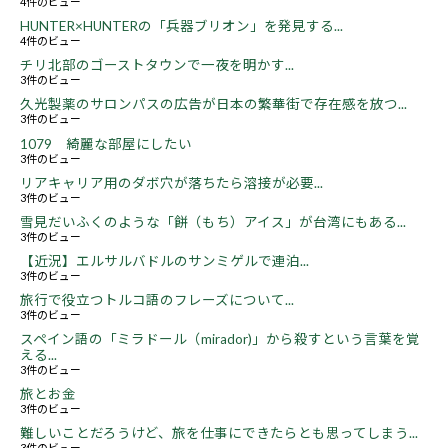
4件のビュー
HUNTER×HUNTERの「兵器ブリオン」を発見する...
4件のビュー
チリ北部のゴーストタウンで一夜を明かす...
3件のビュー
久光製薬のサロンパスの広告が日本の繁華街で存在感を放つ...
3件のビュー
1079 綺麗な部屋にしたい
3件のビュー
リアキャリア用のダボ穴が落ちたら溶接が必要...
3件のビュー
雪見だいふくのような「餅（もち）アイス」が台湾にもある...
3件のビュー
【近況】エルサルバドルのサンミゲルで連泊...
3件のビュー
旅行で役立つトルコ語のフレーズについて...
3件のビュー
スペイン語の「ミラドール（mirador)」から殺すという言葉を覚
える...
3件のビュー
旅とお金
3件のビュー
難しいことだろうけど、旅を仕事にできたらとも思ってしまう...
3件のビュー