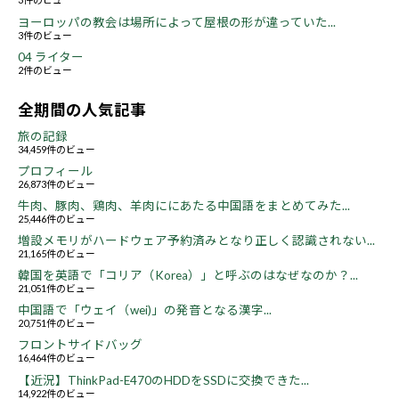
ヨーロッパの教会は場所によって屋根の形が違っていた...
3件のビュー
04 ライター
2件のビュー
全期間の人気記事
旅の記録
34,459件のビュー
プロフィール
26,873件のビュー
牛肉、豚肉、鶏肉、羊肉ににあたる中国語をまとめてみた...
25,446件のビュー
増設メモリがハードウェア予約済みとなり正しく認識されない...
21,165件のビュー
韓国を英語で「コリア（Korea）」と呼ぶのはなぜなのか？...
21,051件のビュー
中国語で「ウェイ（wei)」の発音となる漢字...
20,751件のビュー
フロントサイドバッグ
16,464件のビュー
【近況】ThinkPad-E470のHDDをSSDに交換できた...
14,922件のビュー