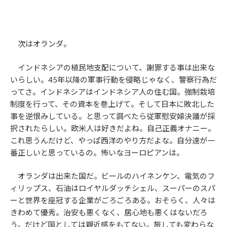
次はオランダ。
インドネシアの植民地支配について、謝罪する事は出来な
いらしい。45年以降の軍事行動を侵略じゃなく、警察行為だ
ってさ。インドネシアはインドネシア人の住む国。強制栽培
制度を行って、その資本を巻上げて。そして日本に敗北した
事を逆恨みしている。と思って調べたら従軍慰安婦決議が採
択されたらしい。欧米人は好きだよね。自己正義オナニー。
これ思うんだけど、やっぱ西洋のやり方だよな。自分達が一
番正しいと思っているの。怖いなヨーロピアンは。
オランダは出来た国だ。ビールのハイネンケン、電気のフ
ィリップス、石油はロイヤルダッチシェル、スーパーのスパ
ーと世界を座冠する企業がごろごろある。おそらく、人々は
きわめて優秀。治安も悪くなく、居心地も悪くはないだろ
う。だけど国としては親近感をもてない。旅しても変わらな