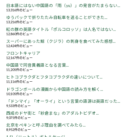
日本語にはない中国語の「雨（yu）」の発音がたまらない...
13,316件のビュー
ゆうパックで折りたたみ自転車を送ることができた...
13,216件のビュー
紅の豚の英語タイトル「ポルコロッソ」は人名ではない...
12,860件のビュー
スーパーにあった鯨（クジラ）の刺身を食べてみた感想...
12,424件のビュー
フロントキャリア
12,167件のビュー
中国語で同音異義語となる言葉...
11,205件のビュー
ヒトコブラクダとフタコブラクダの違いについて...
11,116件のビュー
ドラゴンボールの漫画から中国語の読み方を解く...
10,105件のビュー
「ドンマイ」「オーライ」という言葉の語源は英語だった...
9,533件のビュー
西成のドヤ街と「紗倉まな」のアダルトビデオ...
9,075件のビュー
北京をペキンと呼ぶ理由を調べてみたら...
8,952件のビュー