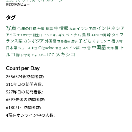
1.5L（リットル）ボトルケージ
8,833件のビュー
タグ
写真
情報
インドネシア
牛
今年の目標
食事
イラン
下痢
台湾
福岡
フ
ベトナム
鳥
熊
峠
アイス
タイ
誕生日
ATM
中国
エチオピア
インド
キルギス
子ども
ランス語
カンボジア
宿
外国語
くまモン
世界遺産
漢字
人物
羊
中国語
ト
Gigazine
猫
日本語
ジュース
スペイン語
雪
海
お金
修理
ビザ
犬
ルコ
メキシコ
LCC
豚
ドヤ街
チャリダー
Count per Day
2556574
総訪問者数:
311
今日の訪問者数:
527
昨日の訪問者数:
6597
先週の訪問者数:
6180
月別訪問者数:
4
現在オンライン中の人数: