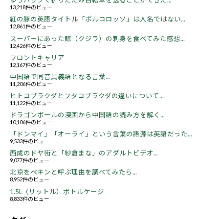
ゆうパックで折りたたみ自転車を送ることができた...
13,218件のビュー
紅の豚の英語タイトル「ポルコロッソ」は人名ではない...
12,861件のビュー
スーパーにあった鯨（クジラ）の刺身を食べてみた感想...
12,426件のビュー
フロントキャリア
12,167件のビュー
中国語で同音異義語となる言葉...
11,206件のビュー
ヒトコブラクダとフタコブラクダの違いについて...
11,122件のビュー
ドラゴンボールの漫画から中国語の読み方を解く...
10,106件のビュー
「ドンマイ」「オーライ」という言葉の語源は英語だった...
9,533件のビュー
西成のドヤ街と「紗倉まな」のアダルトビデオ...
9,077件のビュー
北京をペキンと呼ぶ理由を調べてみたら...
8,952件のビュー
1.5L（リットル）ボトルケージ
8,833件のビュー