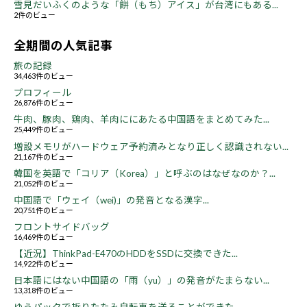
雪見だいふくのような「餅（もち）アイス」が台湾にもある...
2件のビュー
全期間の人気記事
旅の記録
34,463件のビュー
プロフィール
26,876件のビュー
牛肉、豚肉、鶏肉、羊肉ににあたる中国語をまとめてみた...
25,449件のビュー
増設メモリがハードウェア予約済みとなり正しく認識されない...
21,167件のビュー
韓国を英語で「コリア（Korea）」と呼ぶのはなぜなのか？...
21,052件のビュー
中国語で「ウェイ（wei)」の発音となる漢字...
20,751件のビュー
フロントサイドバッグ
16,469件のビュー
【近況】ThinkPad-E470のHDDをSSDに交換できた...
14,922件のビュー
日本語にはない中国語の「雨（yu）」の発音がたまらない...
13,318件のビュー