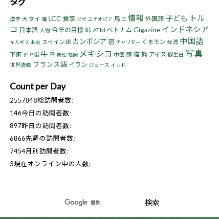
タグ
情報
トル
子ども
LCC
食事
鳥
タイ
外国語
漢字
海
犬
ビザ
エチオピア
羊
コ
インドネシア
Gigazine
今年の目標
峠
ベトナム
日本語
人物
ATM
中国語
カンボジア
宿
くまモン
スペイン語
台湾
キルギス
お金
チャリダー
写真
メキシコ
牛
猫
熊
下痢
豚
アイス
ドヤ街
雪
中国
誕生日
修理
福岡
フランス語
イラン
世界遺産
ジュース
インド
Count per Day
2557848
総訪問者数:
146
今日の訪問者数:
897
昨日の訪問者数:
6866
先週の訪問者数:
7454
月別訪問者数:
3
現在オンライン中の人数: