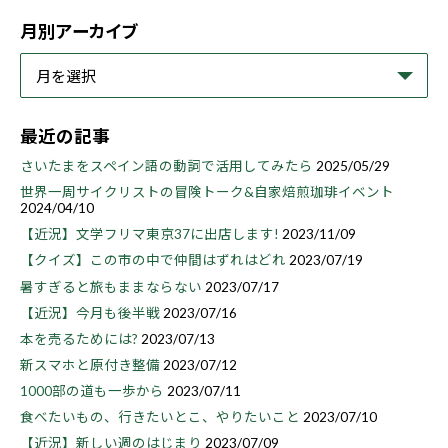
月別アーカイブ
最近の記事
さいたまをスペイン語の動詞で活用してみたら
2025/05/29
世界一周サイクリストの冒険トーク&自家焙煎珈琲イベント
2024/04/10
【近況】文学フリマ東京37に出店します!
2023/11/09
【クイズ】この市の中で仲間はずれはどれ
2023/07/19
暑すぎると旅もままならない
2023/07/17
【近況】今月も後半戦
2023/07/16
本を売るためには?
2023/07/13
新スマホと原付き整備
2023/07/12
1000部の道も一歩から
2023/07/11
食べたいもの、行きたいとこ、やりたいこと
2023/07/10
【近況】新しい週のはじまり
2023/07/09