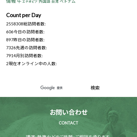
情報
牛
ベトナム
外国語
台湾
エチオピア
Count per Day
2558308
総訪問者数:
606
今日の訪問者数:
897
昨日の訪問者数:
7326
先週の訪問者数:
7914
月別訪問者数:
2
現在オンライン中の人数:
お問い合わせ
CONTACT