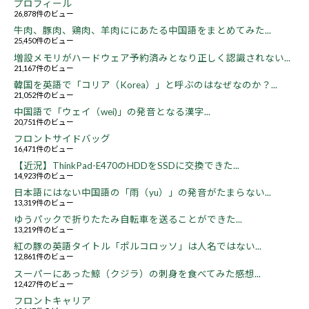
プロフィール
26,878件のビュー
牛肉、豚肉、鶏肉、羊肉ににあたる中国語をまとめてみた...
25,450件のビュー
増設メモリがハードウェア予約済みとなり正しく認識されない...
21,167件のビュー
韓国を英語で「コリア（Korea）」と呼ぶのはなぜなのか？...
21,052件のビュー
中国語で「ウェイ（wei)」の発音となる漢字...
20,751件のビュー
フロントサイドバッグ
16,471件のビュー
【近況】ThinkPad-E470のHDDをSSDに交換できた...
14,923件のビュー
日本語にはない中国語の「雨（yu）」の発音がたまらない...
13,319件のビュー
ゆうパックで折りたたみ自転車を送ることができた...
13,219件のビュー
紅の豚の英語タイトル「ポルコロッソ」は人名ではない...
12,861件のビュー
スーパーにあった鯨（クジラ）の刺身を食べてみた感想...
12,427件のビュー
フロントキャリア