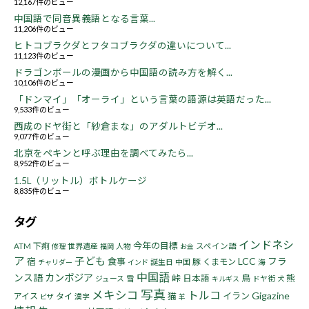
12,167件のビュー
中国語で同音異義語となる言葉...
11,206件のビュー
ヒトコブラクダとフタコブラクダの違いについて...
11,123件のビュー
ドラゴンボールの漫画から中国語の読み方を解く...
10,106件のビュー
「ドンマイ」「オーライ」という言葉の語源は英語だった...
9,533件のビュー
西成のドヤ街と「紗倉まな」のアダルトビデオ...
9,077件のビュー
北京をペキンと呼ぶ理由を調べてみたら...
8,952件のビュー
1.5L（リットル）ボトルケージ
8,835件のビュー
タグ
インドネシ
今年の目標
下痢
ATM
世界遺産
人物
スペイン語
修理
福岡
お金
ア
子ども
LCC
フラ
宿
食事
豚
くまモン
誕生日
中国
海
チャリダー
インド
中国語
ンス語
カンボジア
峠
鳥
熊
日本語
ジュース
雪
ドヤ街
キルギス
犬
写真
メキシコ
トルコ
Gigazine
猫
イラン
アイス
タイ
漢字
ビザ
羊