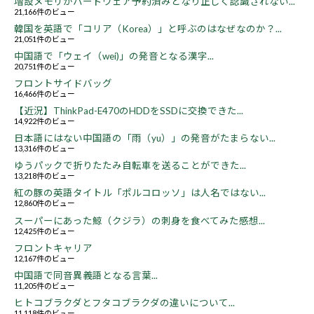
増設メモリがハードウェア予約済みとなり正しく認識されない...
21,166件のビュー
韓国を英語で「コリア（Korea）」と呼ぶのはなぜなのか？...
21,051件のビュー
中国語で「ウェイ（wei)」の発音となる漢字...
20,751件のビュー
フロントサイドバッグ
16,466件のビュー
【近況】ThinkPad-E470のHDDをSSDに交換できた...
14,922件のビュー
日本語にはない中国語の「雨（yu）」の発音がたまらない...
13,316件のビュー
ゆうパックで折りたたみ自転車を送ることができた...
13,218件のビュー
紅の豚の英語タイトル「ポルコロッソ」は人名ではない...
12,860件のビュー
スーパーにあった鯨（クジラ）の刺身を食べてみた感想...
12,425件のビュー
フロントキャリア
12,167件のビュー
中国語で同音異義語となる言葉...
11,205件のビュー
ヒトコブラクダとフタコブラクダの違いについて...
11,118件のビュー