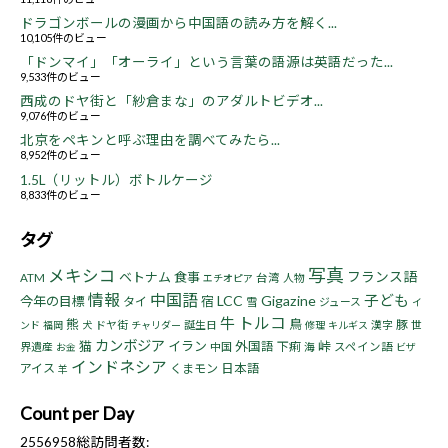
ドラゴンボールの漫画から中国語の読み方を解く...
10,105件のビュー
「ドンマイ」「オーライ」という言葉の語源は英語だった...
9,533件のビュー
西成のドヤ街と「紗倉まな」のアダルトビデオ...
9,076件のビュー
北京をペキンと呼ぶ理由を調べてみたら...
8,952件のビュー
1.5L（リットル）ボトルケージ
8,833件のビュー
タグ
写真
メキシコ
フランス語
ベトナム
食事
ATM
台湾
人物
エチオピア
情報
中国語
子ども
LCC
Gigazine
今年の目標
宿
タイ
雪
ジュース
イ
トルコ
牛
熊
鳥
豚
ドヤ街
誕生日
漢字
世
ンド
福岡
犬
チャリダー
修理
キルギス
カンボジア
猫
イラン
峠
外国語
下痢
界遺産
中国
海
スペイン語
お金
ビザ
インドネシア
アイス
くまモン
日本語
羊
Count per Day
2556958
総訪問者数: