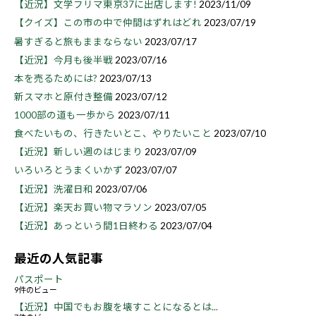
【近況】文学フリマ東京37に出店します!
2023/11/09
【クイズ】この市の中で仲間はずれはどれ
2023/07/19
暑すぎると旅もままならない
2023/07/17
【近況】今月も後半戦
2023/07/16
本を売るためには?
2023/07/13
新スマホと原付き整備
2023/07/12
1000部の道も一歩から
2023/07/11
食べたいもの、行きたいとこ、やりたいこと
2023/07/10
【近況】新しい週のはじまり
2023/07/09
いろいろとうまくいかず
2023/07/07
【近況】洗濯日和
2023/07/06
【近況】楽天お買い物マラソン
2023/07/05
【近況】あっという間1日終わる
2023/07/04
最近の人気記事
パスポート
9件のビュー
【近況】中国でもお腹を壊すことになるとは...