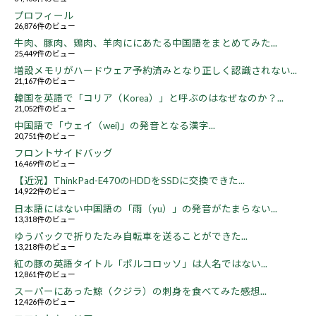
プロフィール
26,876件のビュー
牛肉、豚肉、鶏肉、羊肉ににあたる中国語をまとめてみた...
25,449件のビュー
増設メモリがハードウェア予約済みとなり正しく認識されない...
21,167件のビュー
韓国を英語で「コリア（Korea）」と呼ぶのはなぜなのか？...
21,052件のビュー
中国語で「ウェイ（wei)」の発音となる漢字...
20,751件のビュー
フロントサイドバッグ
16,469件のビュー
【近況】ThinkPad-E470のHDDをSSDに交換できた...
14,922件のビュー
日本語にはない中国語の「雨（yu）」の発音がたまらない...
13,318件のビュー
ゆうパックで折りたたみ自転車を送ることができた...
13,218件のビュー
紅の豚の英語タイトル「ポルコロッソ」は人名ではない...
12,861件のビュー
スーパーにあった鯨（クジラ）の刺身を食べてみた感想...
12,426件のビュー