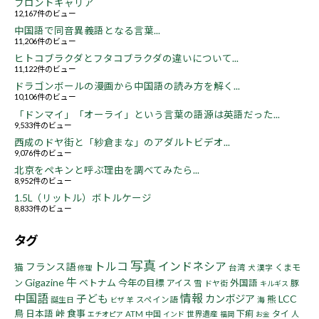
フロントキャリア
12,167件のビュー
中国語で同音異義語となる言葉...
11,206件のビュー
ヒトコブラクダとフタコブラクダの違いについて...
11,122件のビュー
ドラゴンボールの漫画から中国語の読み方を解く...
10,106件のビュー
「ドンマイ」「オーライ」という言葉の語源は英語だった...
9,533件のビュー
西成のドヤ街と「紗倉まな」のアダルトビデオ...
9,076件のビュー
北京をペキンと呼ぶ理由を調べてみたら...
8,952件のビュー
1.5L（リットル）ボトルケージ
8,833件のビュー
タグ
写真
トルコ
インドネシア
フランス語
猫
くまモ
台湾
漢字
修理
犬
牛
Gigazine
ベトナム
今年の目標
ン
アイス
外国語
豚
雪
ドヤ街
キルギス
中国語
情報
子ども
カンボジア
LCC
熊
誕生日
スペイン語
海
ビザ
羊
鳥
峠
食事
日本語
下痢
タイ
ATM
中国
世界遺産
人
エチオピア
インド
福岡
お金