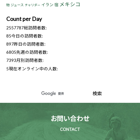
メキシコ
イラン
宿
物
ジュース
チャリダー
Count per Day
2557787
総訪問者数:
85
今日の訪問者数:
897
昨日の訪問者数:
6805
先週の訪問者数:
7393
月別訪問者数:
5
現在オンライン中の人数:
お問い合わせ
CONTACT