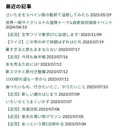
最近の記事
さいたまをスペイン語の動詞で活用してみたら
2025/05/29
世界一周サイクリストの冒険トーク&自家焙煎珈琲イベント
2024/04/10
【近況】文学フリマ東京37に出店します!
2023/11/09
【クイズ】この市の中で仲間はずれはどれ
2023/07/19
暑すぎると旅もままならない
2023/07/17
【近況】今月も後半戦
2023/07/16
本を売るためには?
2023/07/13
新スマホと原付き整備
2023/07/12
1000部の道も一歩から
2023/07/11
食べたいもの、行きたいとこ、やりたいこと
2023/07/10
【近況】新しい週のはじまり
2023/07/09
いろいろとうまくいかず
2023/07/07
【近況】洗濯日和
2023/07/06
【近況】楽天お買い物マラソン
2023/07/05
【近況】あっという間1日終わる
2023/07/04