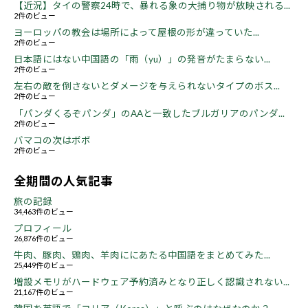
【近況】タイの警察24時で、暴れる象の大捕り物が放映される...
2件のビュー
ヨーロッパの教会は場所によって屋根の形が違っていた...
2件のビュー
日本語にはない中国語の「雨（yu）」の発音がたまらない...
2件のビュー
左右の敵を倒さないとダメージを与えられないタイプのボス...
2件のビュー
「パンダくるぞパンダ」のAAと一致したブルガリアのパンダ...
2件のビュー
バマコの次はボボ
2件のビュー
全期間の人気記事
旅の記録
34,463件のビュー
プロフィール
26,876件のビュー
牛肉、豚肉、鶏肉、羊肉ににあたる中国語をまとめてみた...
25,449件のビュー
増設メモリがハードウェア予約済みとなり正しく認識されない...
21,167件のビュー