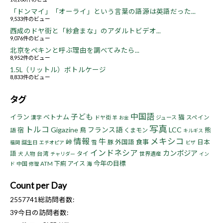
「ドンマイ」「オーライ」という言葉の語源は英語だった...
9,533件のビュー
西成のドヤ街と「紗倉まな」のアダルトビデオ...
9,076件のビュー
北京をペキンと呼ぶ理由を調べてみたら...
8,952件のビュー
1.5L（リットル）ボトルケージ
8,833件のビュー
タグ
中国語
子ども
イラン
ベトナム
猫
漢字
ドヤ街
ジュース
スペイン
羊
お金
写真
トルコ
Gigazine
フランス語
LCC
宿
鳥
熊
くまモン
語
キルギス
情報
メキシコ
牛
峠
食事
豚
外国語
日本
誕生日
雪
福岡
エチオピア
ビザ
インドネシア
カンボジア
語
タイ
人物
台湾
世界遺産
犬
チャリダー
イン
今年の目標
下痢
アイス
中国
ATM
海
ド
修理
Count per Day
2557741
総訪問者数:
39
今日の訪問者数: