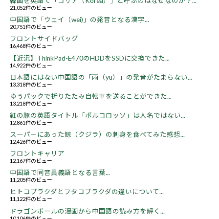
韓国を英語で「コリア（Korea）」と呼ぶのはなぜなのか？...
21,052件のビュー
中国語で「ウェイ（wei)」の発音となる漢字...
20,751件のビュー
フロントサイドバッグ
16,468件のビュー
【近況】ThinkPad-E470のHDDをSSDに交換できた...
14,922件のビュー
日本語にはない中国語の「雨（yu）」の発音がたまらない...
13,318件のビュー
ゆうパックで折りたたみ自転車を送ることができた...
13,218件のビュー
紅の豚の英語タイトル「ポルコロッソ」は人名ではない...
12,861件のビュー
スーパーにあった鯨（クジラ）の刺身を食べてみた感想...
12,426件のビュー
フロントキャリア
12,167件のビュー
中国語で同音異義語となる言葉...
11,205件のビュー
ヒトコブラクダとフタコブラクダの違いについて...
11,122件のビュー
ドラゴンボールの漫画から中国語の読み方を解く...
10,106件のビュー