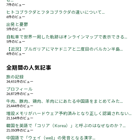
も...
7件のビュー
ヒトコブラクダとフタコブラクダの違いについて...
6件のビュー
出発と憂鬱
5件のビュー
自転車で世界一周した軌跡はオンラインマップで表示できる...
5件のビュー
【近況】ブルガリアにマケドニアと二度目のバルカン半島...
4件のビュー
全期間の人気記事
旅の記録
34,451件のビュー
プロフィール
26,872件のビュー
牛肉、豚肉、鶏肉、羊肉ににあたる中国語をまとめてみた...
25,444件のビュー
増設メモリがハードウェア予約済みとなり正しく認識されない...
21,164件のビュー
韓国を英語で「コリア（Korea）」と呼ぶのはなぜなのか？...
21,050件のビュー
中国語で「ウェイ（wei)」の発音となる漢字...