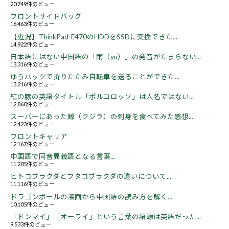
20,749件のビュー
フロントサイドバッグ
16,463件のビュー
【近況】ThinkPad-E470のHDDをSSDに交換できた...
14,922件のビュー
日本語にはない中国語の「雨（yu）」の発音がたまらない...
13,316件のビュー
ゆうパックで折りたたみ自転車を送ることができた...
13,216件のビュー
紅の豚の英語タイトル「ポルコロッソ」は人名ではない...
12,860件のビュー
スーパーにあった鯨（クジラ）の刺身を食べてみた感想...
12,423件のビュー
フロントキャリア
12,167件のビュー
中国語で同音異義語となる言葉...
11,205件のビュー
ヒトコブラクダとフタコブラクダの違いについて...
11,116件のビュー
ドラゴンボールの漫画から中国語の読み方を解く...
10,105件のビュー
「ドンマイ」「オーライ」という言葉の語源は英語だった...
9,533件のビュー