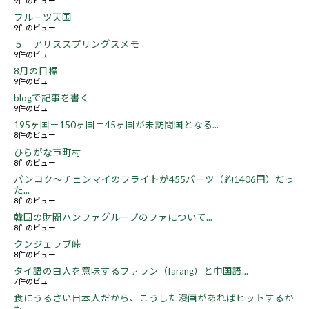
9件のビュー
フルーツ天国
9件のビュー
５ アリススプリングスメモ
9件のビュー
8月の目標
9件のビュー
blogで記事を書く
9件のビュー
195ヶ国－150ヶ国＝45ヶ国が未訪問国となる...
8件のビュー
ひらがな市町村
8件のビュー
バンコク～チェンマイのフライトが455バーツ（約1406円）だっ
た...
8件のビュー
韓国の財閥ハンファグループのファについて...
8件のビュー
クンジェラブ峠
8件のビュー
タイ語の白人を意味するファラン（farang）と中国語...
7件のビュー
食にうるさい日本人だから、こうした漫画があればヒットするか