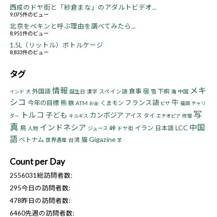
西成のドヤ街と「紗倉まな」のアダルトビデオ...
9,075件のビュー
北京をペキンと呼ぶ理由を調べてみたら...
8,951件のビュー
1.5L（リットル）ボトルケージ
8,833件のビュー
タグ
情報
メキ
食事
宿
外国語
下痢
誕生日
漢字
スペイン語
雪
海
中国
インド
犬
シコ
牛
フランス語
今年の目標
熊
豚
くまモン
ATM
お金
ビザ
福岡
チャリ
写
トルコ
子ども
カンボジア
アイス
タイ
ダー
キルギス
エチオピア
修理
真
インドネシア
中国
LCC
鳥
峠
イラン
日本語
人物
ジュース
ドヤ街
語
Gigazine
ベトナム
猫
世界遺産
台湾
羊
Count per Day
2556031
総訪問者数:
295
今日の訪問者数:
478
昨日の訪問者数:
6460
先週の訪問者数: