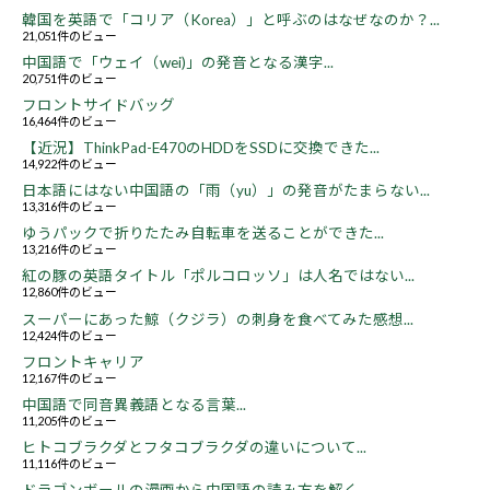
韓国を英語で「コリア（Korea）」と呼ぶのはなぜなのか？...
21,051件のビュー
中国語で「ウェイ（wei)」の発音となる漢字...
20,751件のビュー
フロントサイドバッグ
16,464件のビュー
【近況】ThinkPad-E470のHDDをSSDに交換できた...
14,922件のビュー
日本語にはない中国語の「雨（yu）」の発音がたまらない...
13,316件のビュー
ゆうパックで折りたたみ自転車を送ることができた...
13,216件のビュー
紅の豚の英語タイトル「ポルコロッソ」は人名ではない...
12,860件のビュー
スーパーにあった鯨（クジラ）の刺身を食べてみた感想...
12,424件のビュー
フロントキャリア
12,167件のビュー
中国語で同音異義語となる言葉...
11,205件のビュー
ヒトコブラクダとフタコブラクダの違いについて...
11,116件のビュー