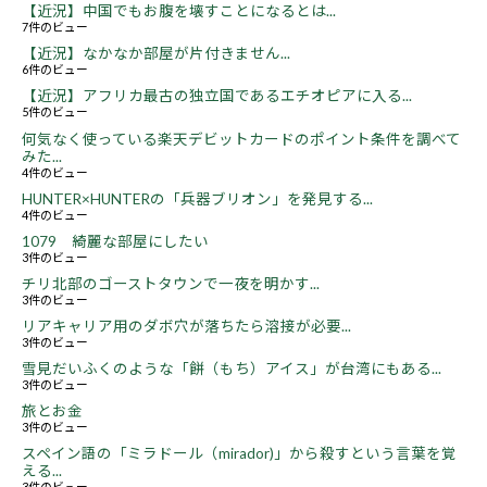
【近況】中国でもお腹を壊すことになるとは...
7件のビュー
【近況】なかなか部屋が片付きません...
6件のビュー
【近況】アフリカ最古の独立国であるエチオピアに入る...
5件のビュー
何気なく使っている楽天デビットカードのポイント条件を調べて
みた...
4件のビュー
HUNTER×HUNTERの「兵器ブリオン」を発見する...
4件のビュー
1079 綺麗な部屋にしたい
3件のビュー
チリ北部のゴーストタウンで一夜を明かす...
3件のビュー
リアキャリア用のダボ穴が落ちたら溶接が必要...
3件のビュー
雪見だいふくのような「餅（もち）アイス」が台湾にもある...
3件のビュー
旅とお金
3件のビュー
スペイン語の「ミラドール（mirador)」から殺すという言葉を覚
える...
3件のビュー