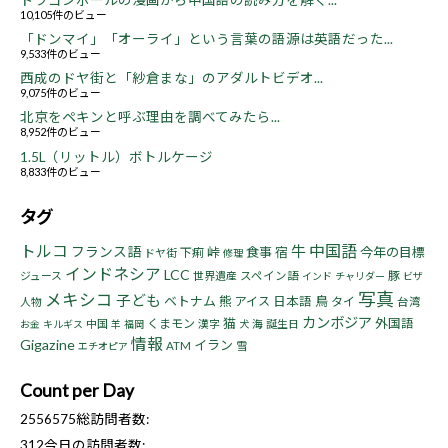
ドラゴンボールの漫画から中国語の読み方を解く...
10,105件のビュー
「ドンマイ」「オーライ」という言葉の語源は英語だった...
9,533件のビュー
西成のドヤ街と「紗倉まな」のアダルトビデオ...
9,075件のビュー
北京をペキンと呼ぶ理由を調べてみたら...
8,952件のビュー
1.5L（リットル）ボトルケージ
8,833件のビュー
タグ
トルコ
中国語
牛
フランス語
峠
食事
宿
今年の目標
下痢
ドヤ街
修理
インドネシア
LCC
豚
ジュース
世界遺産
スペイン語
インド
チャリダー
ビザ
写真
メキシコ
子ども
ベトナム
熊
鳥
アイス
日本語
タイ
人物
台湾
カンボジア
猫
くまモン
外国語
中国
漢字
海
誕生日
お金
キルギス
羊
福岡
犬
情報
Gigazine
イラン
ATM
雪
エチオピア
Count per Day
2556575
総訪問者数:
312
今日の訪問者数: