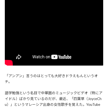
「アンアン」言うのはとっても大好きドラえもんというオ
チ。
語学勉強という名目で中華圏のミュージックビデオ（特にア
イドル）ばかり見ているのだが、最近、「四葉草（JoyceCh
u）」というマレーシア出身の女性歌手を覚えた。YouTube