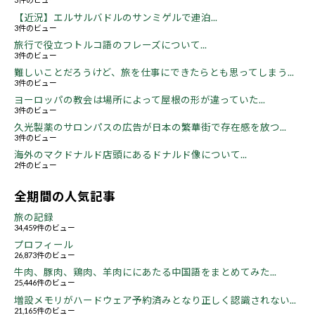
【近況】エルサルバドルのサンミゲルで連泊...
3件のビュー
旅行で役立つトルコ語のフレーズについて...
3件のビュー
難しいことだろうけど、旅を仕事にできたらとも思ってしまう...
3件のビュー
ヨーロッパの教会は場所によって屋根の形が違っていた...
3件のビュー
久光製薬のサロンパスの広告が日本の繁華街で存在感を放つ...
3件のビュー
海外のマクドナルド店頭にあるドナルド像について...
2件のビュー
全期間の人気記事
旅の記録
34,459件のビュー
プロフィール
26,873件のビュー
牛肉、豚肉、鶏肉、羊肉ににあたる中国語をまとめてみた...
25,446件のビュー
増設メモリがハードウェア予約済みとなり正しく認識されない...
21,165件のビュー