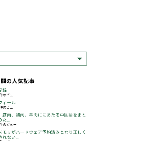
期間の人気記事
記録
65件のビュー
フィール
78件のビュー
、豚肉、鶏肉、羊肉ににあたる中国語をまと
た...
50件のビュー
メモリがハードウェア予約済みとなり正しく
れない...