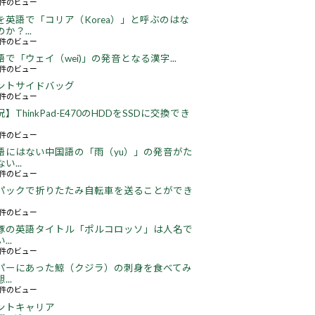
67件のビュー
を英語で「コリア（Korea）」と呼ぶのはな
か？...
52件のビュー
語で「ウェイ（wei)」の発音となる漢字...
52件のビュー
ントサイドバッグ
71件のビュー
】ThinkPad-E470のHDDをSSDに交換でき
23件のビュー
語にはない中国語の「雨（yu）」の発音がた
い...
19件のビュー
パックで折りたたみ自転車を送ることができ
19件のビュー
豚の英語タイトル「ポルコロッソ」は人名で
..
61件のビュー
パーにあった鯨（クジラ）の刺身を食べてみ
..
27件のビュー
ントキャリア