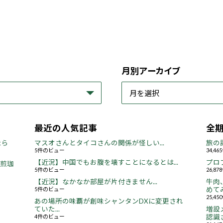
月別アーカイブ
最近の人気記事
全
たら
マスオさんとタイコさんの関係が怪しい...
旅の
5件のビュー
34,4
【近況】中国でもお腹を壊すことになるとは...
プロ
焙煎珈
5件のビュー
26,8
【近況】なかなか部屋が片付きません...
牛肉
5件のビュー
めてみ
25,4
あの場所の味覇が創味シャンタンDXに変更され
ていた...
増設
4件のビュー
認識さ