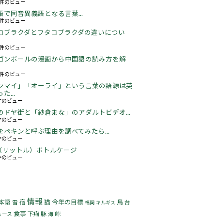
67件のビュー
語で同音異義語となる言葉...
06件のビュー
コブラクダとフタコブラクダの違いについ
24件のビュー
ゴンボールの漫画から中国語の読み方を解
06件のビュー
ンマイ」「オーライ」という言葉の語源は英
た...
4件のビュー
のドヤ街と「紗倉まな」のアダルトビデオ...
7件のビュー
をペキンと呼ぶ理由を調べてみたら...
2件のビュー
5L（リットル）ボトルケージ
5件のビュー
情報
宿
猫
今年の目標
鳥
本語
雪
台
福岡
キルギス
食事
峠
下痢
豚
ュース
海