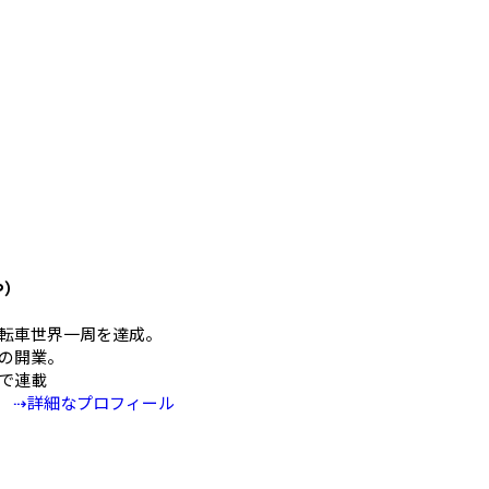
や）
mの自転車世界一周を達成。
の開業。
Eで連載
⇢詳細なプロフィール