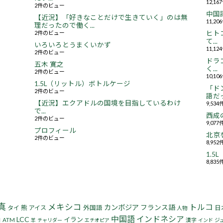
12,1
2件のビュー
中国
【近況】「好きなことだけで生きていく」のは無
11,2
理だったので働く...
2件のビュー
ヒト
て...
いろいろとうまくいかず
11,1
2件のビュー
ドラ
五木 寛之
く...
2件のビュー
10,1
1.5L（リットル）ボトルケージ
「ド
2件のビュー
語だっ
【近況】エクアドルの国境を目指しているわけ
9,53
で...
西成
2件のビュー
9,07
プロフィール
北京
2件のビュー
8,95
1.
8,83
真
メキシコ
トルコ
カンボジア
フランス語
熊
タイ
アイス
外国語
日
人物
中国語
インドネシア
LCC
イラン
日
ATM
漢字
ジ
羊
チャリダー
エチオピア
インド