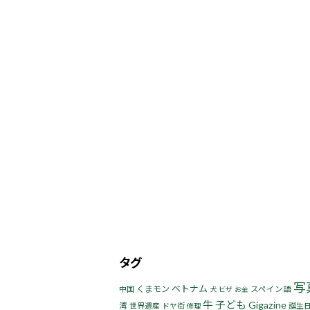
タグ
写
ベトナム
くまモン
中国
スペイン語
犬
ビザ
お金
牛
子ども
Gigazine
湾
世界遺産
ドヤ街
誕生
修理