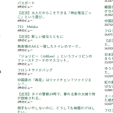
21,1
パスポート
4件のビュー
韓国
ぜなの
【近況】大人だからこそできる「神出鬼没ごっ
21,0
こ」という遊び...
4件のビュー
中国
20,7
715 Melaka
4件のビュー
フロ
16,4
と
【近況】新しい彼女とともに
3件のビュー
【近況
た...
無表情のAAと一致したトイレのマーク...
14,9
3件のビュー
日本
「ジョリビー（Jollibee）」というフィリピンの
まらな
ファーストフードのマスコット...
13,3
3件のビュー
ゆう
フロントサイドバッグ
4
た...
3件のビュー
13,2
中国語の「再見」はツァイチェン？ツァイジエ
紅の
ン？...
はない.
3件のビュー
12,8
【近況】タイの警察24時で、暴れる象の大捕り物
スー
が放映される...
た感想.
2件のビュー
12,4
相手もいやしないのに、どうしても結婚だけはし
フロ
たい...