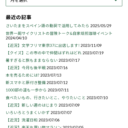
最近の記事
さいたまをスペイン語の動詞で活用してみたら
2025/05/29
世界一周サイクリストの冒険トーク&自家焙煎珈琲イベント
2024/04/10
【近況】文学フリマ東京37に出店します!
2023/11/09
【クイズ】この市の中で仲間はずれはどれ
2023/07/19
暑すぎると旅もままならない
2023/07/17
【近況】今月も後半戦
2023/07/16
本を売るためには?
2023/07/13
新スマホと原付き整備
2023/07/12
1000部の道も一歩から
2023/07/11
食べたいもの、行きたいとこ、やりたいこと
2023/07/10
【近況】新しい週のはじまり
2023/07/09
いろいろとうまくいかず
2023/07/07
【近況】洗濯日和
2023/07/06
【近況】楽天お買い物マラソン
2023/07/05