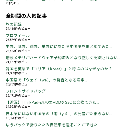
2件のビュー
全期間の人気記事
旅の記録
34,466件のビュー
プロフィール
26,879件のビュー
牛肉、豚肉、鶏肉、羊肉ににあたる中国語をまとめてみた...
25,453件のビュー
増設メモリがハードウェア予約済みとなり正しく認識されない...
21,167件のビュー
韓国を英語で「コリア（Korea）」と呼ぶのはなぜなのか？...
21,053件のビュー
中国語で「ウェイ（wei)」の発音となる漢字...
20,753件のビュー
フロントサイドバッグ
16,471件のビュー
【近況】ThinkPad-E470のHDDをSSDに交換できた...
14,923件のビュー
日本語にはない中国語の「雨（yu）」の発音がたまらない...
13,320件のビュー
ゆうパックで折りたたみ自転車を送ることができた...