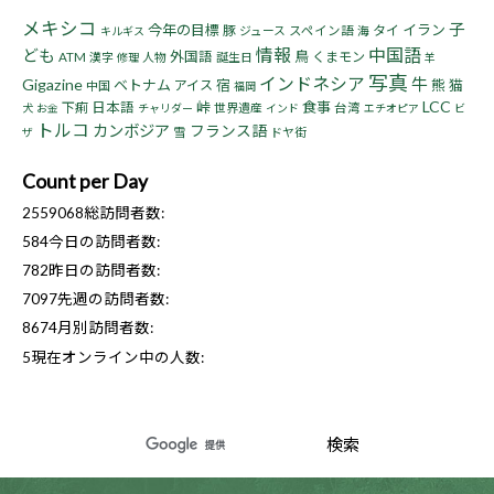
メキシコ
子
今年の目標
イラン
豚
タイ
ジュース
スペイン語
海
キルギス
情報
中国語
ども
鳥
外国語
くまモン
ATM
漢字
人物
誕生日
修理
羊
写真
インドネシア
牛
Gigazine
ベトナム
宿
熊
猫
アイス
中国
福岡
LCC
峠
食事
下痢
日本語
世界遺産
台湾
犬
お金
チャリダー
インド
エチオピア
ビ
トルコ
カンボジア
フランス語
雪
ドヤ街
ザ
Count per Day
2559068
総訪問者数:
584
今日の訪問者数:
782
昨日の訪問者数:
7097
先週の訪問者数:
8674
月別訪問者数:
5
現在オンライン中の人数: