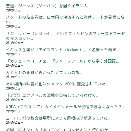
普通にジーンズ（ジーパン）を履くイラン人...
2件のビュー
スクートの航空券は、日本円で決済すると為替レートが異様に高
い...
2件のビュー
「ジョリビー（Jollibee）」というフィリピンのファーストフード
のマスコット...
2件のビュー
イギリス企業が「アイスランド（Iceland）」と名乗った結果...
2件のビュー
「カフェ・ベローチェ」「シャ・ノアール」から学ぶ外国語...
2件のビュー
人と人との距離が近かったアフリカの旅...
2件のビュー
あの場所の味覇が創味シャンタンDXに変更されていた...
2件のビュー
【近況】エクアドルの国境を目指しているわけで...
2件のビュー
XREA（エクスリア）のドメインメールが受信できなくなったら...
2件のビュー
ヨーロッパの教会は場所によって屋根の形が違っていた...
2件のビュー
祇園（ギオン）の「園（エン）」はなぜオンと読むのか...