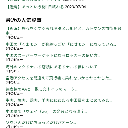
【近況】あっという間1日終わる
2023/07/04
最近の人気記事
【近況】旅心をくすぐられるタメル地区と、カトマンズ市街を散
歩...
4件のビュー
中国の「くまモン」が偽物っぽい「にせモン」になっている...
3件のビュー
中国のスーパーマーケットにあるロッカーの使い方...
3件のビュー
海外のマクドナルド店頭にあるドナルド像について...
3件のビュー
空港アクセスを間違えて飛行機に乗れないかヒヤヒヤした...
3件のビュー
無表情のAAと一致したトイレのマーク...
3件のビュー
牛肉、豚肉、鶏肉、羊肉ににあたる中国語をまとめてみた...
3件のビュー
中国語で「ウェイ（wei)」の発音となる漢字...
2件のビュー
ゾウさんだけにちょっとだけパオーン...
2件のビュー