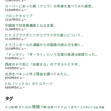
12,861件のビュー
スーパーにあった鯨（クジラ）の刺身を食べてみた感想...
12,426件のビュー
フロントキャリア
12,167件のビュー
中国語で同音異義語となる言葉...
11,206件のビュー
ヒトコブラクダとフタコブラクダの違いについて...
11,122件のビュー
ドラゴンボールの漫画から中国語の読み方を解く...
10,106件のビュー
「ドンマイ」「オーライ」という言葉の語源は英語だった...
9,533件のビュー
西成のドヤ街と「紗倉まな」のアダルトビデオ...
9,076件のビュー
北京をペキンと呼ぶ理由を調べてみたら...
8,952件のビュー
1.5L（リットル）ボトルケージ
8,833件のビュー
タグ
情報
峠
ベトナム
タイ
下痢
くまモン
人物
ATM
台湾
犬
エチオピア
お金
修理