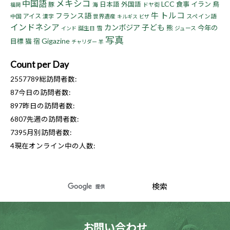
中国語
メキシコ
LCC
食事
イラン
鳥
豚
日本語
外国語
海
ドヤ街
福岡
トルコ
牛
フランス語
アイス
中国
漢字
世界遺産
スペイン語
キルギス
ビザ
インドネシア
子ども
カンボジア
熊
今年の
誕生日
雪
ジュース
インド
写真
Gigazine
目標
猫
宿
チャリダー
羊
Count per Day
2557789
総訪問者数:
87
今日の訪問者数:
897
昨日の訪問者数:
6807
先週の訪問者数:
7395
月別訪問者数:
4
現在オンライン中の人数:
お問い合わせ