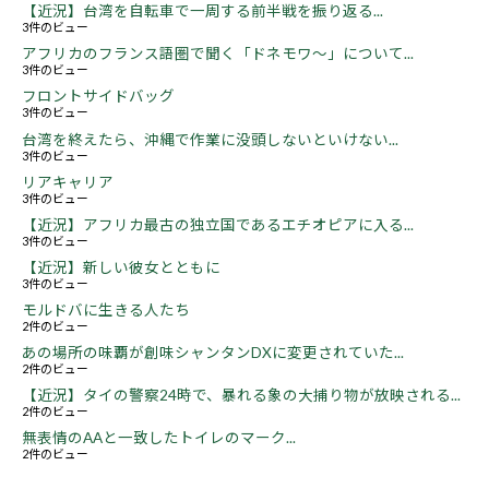
【近況】台湾を自転車で一周する前半戦を振り返る...
3件のビュー
アフリカのフランス語圏で聞く「ドネモワ～」について...
3件のビュー
フロントサイドバッグ
3件のビュー
台湾を終えたら、沖縄で作業に没頭しないといけない...
3件のビュー
リアキャリア
3件のビュー
【近況】アフリカ最古の独立国であるエチオピアに入る...
3件のビュー
【近況】新しい彼女とともに
3件のビュー
モルドバに生きる人たち
2件のビュー
あの場所の味覇が創味シャンタンDXに変更されていた...
2件のビュー
【近況】タイの警察24時で、暴れる象の大捕り物が放映される...
2件のビュー
無表情のAAと一致したトイレのマーク...
2件のビュー