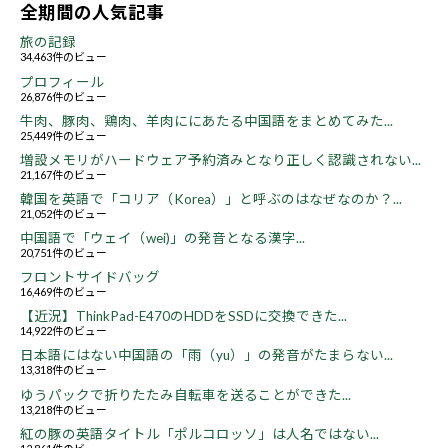
全期間の人気記事
旅の記録
34,463件のビュー
プロフィール
26,876件のビュー
牛肉、豚肉、鶏肉、羊肉ににあたる中国語をまとめてみた...
25,449件のビュー
増設メモリがハードウェア予約済みとなり正しく認識されない...
21,167件のビュー
韓国を英語で「コリア（Korea）」と呼ぶのはなぜなのか？...
21,052件のビュー
中国語で「ウェイ（wei)」の発音となる漢字...
20,751件のビュー
フロントサイドバッグ
16,469件のビュー
【近況】ThinkPad-E470のHDDをSSDに交換できた...
14,922件のビュー
日本語にはない中国語の「雨（yu）」の発音がたまらない...
13,318件のビュー
ゆうパックで折りたたみ自転車を送ることができた...
13,218件のビュー
紅の豚の英語タイトル「ポルコロッソ」は人名ではない...