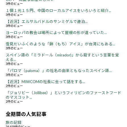
3件のビュー
１個１元１５円、中国のローカルアイスをいろいろと紹介...
3件のビュー
【近況】エルサルバドルのサンミゲルで連泊...
3件のビュー
ヨーロッパの教会は場所によって屋根の形が違っていた...
3件のビュー
雪見だいふくのような「餅（もち）アイス」が台湾にもある...
3件のビュー
スペイン語の「ミラドール（mirador)」から殺すという言葉を覚
える...
3件のビュー
「パロマ（paloma）」の社名の由来ともなったスペイン語...
3件のビュー
【近況】MIWCOMの社長に会って話をする...
2件のビュー
「ジョリビー（Jollibee）」というフィリピンのファーストフード
のマスコット...
2件のビュー
全期間の人気記事
旅の記録
34,458件のビュー