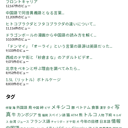
フロントキャリア
12,167件のビュー
中国語で同音異義語となる言葉...
11,205件のビュー
ヒトコブラクダとフタコブラクダの違いについて...
11,116件のビュー
ドラゴンボールの漫画から中国語の読み方を解く...
10,105件のビュー
「ドンマイ」「オーライ」という言葉の語源は英語だった...
9,533件のビュー
西成のドヤ街と「紗倉まな」のアダルトビデオ...
9,075件のビュー
北京をペキンと呼ぶ理由を調べてみたら...
8,952件のビュー
1.5L（リットル）ボトルケージ
8,833件のビュー
タグ
写
メキシコ
鳥
峠
ベトナム
食事
外国語
豚
タイ
海
中国
漢字
修理
ビザ
真
トルコ
牛
カンボジア
猫
熊
下痢
雪
スペイン語
ATM
人物
福岡
キルギ
情報
フランス語
今年の目標
日本語
台湾
ジュース
ドヤ街
ス
チャリダー
犬
中国語