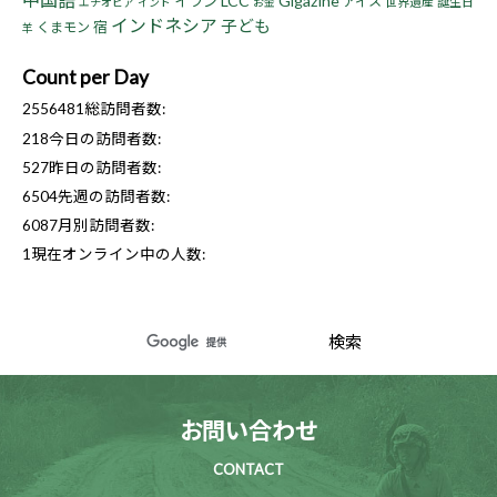
LCC
Gigazine
イラン
アイス
世界遺産
誕生日
エチオピア
インド
お金
インドネシア
子ども
宿
くまモン
羊
Count per Day
2556481
総訪問者数:
218
今日の訪問者数:
527
昨日の訪問者数:
6504
先週の訪問者数:
6087
月別訪問者数:
1
現在オンライン中の人数:
お問い合わせ
CONTACT