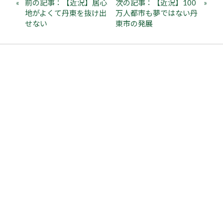
前の記事：【近況】居心
次の記事：【近況】100
地がよくて丹東を抜け出
万人都市も夢ではない丹
せない
東市の発展