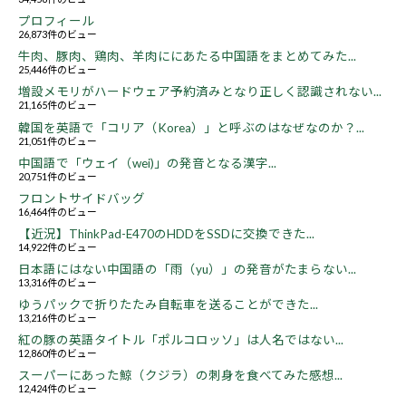
プロフィール
26,873件のビュー
牛肉、豚肉、鶏肉、羊肉ににあたる中国語をまとめてみた...
25,446件のビュー
増設メモリがハードウェア予約済みとなり正しく認識されない...
21,165件のビュー
韓国を英語で「コリア（Korea）」と呼ぶのはなぜなのか？...
21,051件のビュー
中国語で「ウェイ（wei)」の発音となる漢字...
20,751件のビュー
フロントサイドバッグ
16,464件のビュー
【近況】ThinkPad-E470のHDDをSSDに交換できた...
14,922件のビュー
日本語にはない中国語の「雨（yu）」の発音がたまらない...
13,316件のビュー
ゆうパックで折りたたみ自転車を送ることができた...
13,216件のビュー
紅の豚の英語タイトル「ポルコロッソ」は人名ではない...
12,860件のビュー
スーパーにあった鯨（クジラ）の刺身を食べてみた感想...
12,424件のビュー