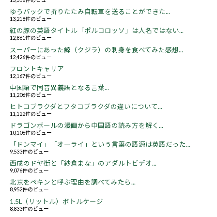
ゆうパックで折りたたみ自転車を送ることができた...
13,218件のビュー
紅の豚の英語タイトル「ポルコロッソ」は人名ではない...
12,861件のビュー
スーパーにあった鯨（クジラ）の刺身を食べてみた感想...
12,426件のビュー
フロントキャリア
12,167件のビュー
中国語で同音異義語となる言葉...
11,206件のビュー
ヒトコブラクダとフタコブラクダの違いについて...
11,122件のビュー
ドラゴンボールの漫画から中国語の読み方を解く...
10,106件のビュー
「ドンマイ」「オーライ」という言葉の語源は英語だった...
9,533件のビュー
西成のドヤ街と「紗倉まな」のアダルトビデオ...
9,076件のビュー
北京をペキンと呼ぶ理由を調べてみたら...
8,952件のビュー
1.5L（リットル）ボトルケージ
8,833件のビュー