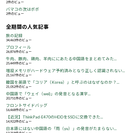
2件のビュー
バマコの次はボボ
2件のビュー
全期間の人気記事
旅の記録
34,463件のビュー
プロフィール
26,876件のビュー
牛肉、豚肉、鶏肉、羊肉ににあたる中国語をまとめてみた...
25,449件のビュー
増設メモリがハードウェア予約済みとなり正しく認識されない...
21,167件のビュー
韓国を英語で「コリア（Korea）」と呼ぶのはなぜなのか？...
21,052件のビュー
中国語で「ウェイ（wei)」の発音となる漢字...
20,751件のビュー
フロントサイドバッグ
16,468件のビュー
【近況】ThinkPad-E470のHDDをSSDに交換できた...
14,922件のビュー
日本語にはない中国語の「雨（yu）」の発音がたまらない...
13,318件のビュー