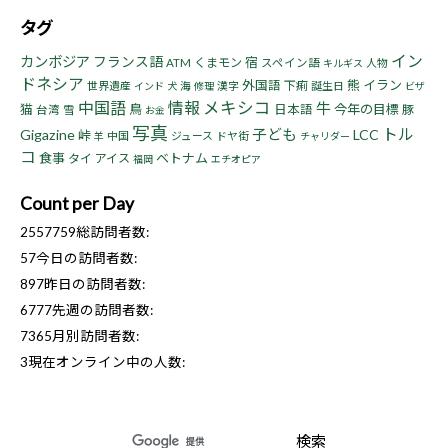
タグ
イン
カンボジア
フランス語
宿
くまモン
ATM
スペイン語
人物
キルギス
ドネシア
熊
イラン
外国語
下痢
世界遺産
海
漢字
誕生日
インド
犬
修理
ビザ
中国語
情報
メキシコ
牛
猫
鳥
今年の目標
日本語
豚
台湾
雪
お金
写真
トル
子ども
Gigazine
LCC
峠
中国
ジュース
ドヤ街
羊
チャリダー
コ
食事
ベトナム
タイ
アイス
福岡
エチオピア
Count per Day
2557759
総訪問者数:
57
今日の訪問者数:
897
昨日の訪問者数:
6777
先週の訪問者数:
7365
月別訪問者数:
3
現在オンライン中の人数: