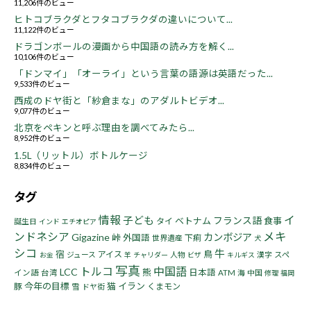
11,206件のビュー
ヒトコブラクダとフタコブラクダの違いについて...
11,122件のビュー
ドラゴンボールの漫画から中国語の読み方を解く...
10,106件のビュー
「ドンマイ」「オーライ」という言葉の語源は英語だった...
9,533件のビュー
西成のドヤ街と「紗倉まな」のアダルトビデオ...
9,077件のビュー
北京をペキンと呼ぶ理由を調べてみたら...
8,952件のビュー
1.5L（リットル）ボトルケージ
8,834件のビュー
タグ
情報
イ
子ども
フランス語
ベトナム
食事
タイ
誕生日
インド
エチオピア
ンドネシア
メキ
Gigazine
カンボジア
峠
外国語
下痢
世界遺産
犬
シコ
牛
宿
鳥
アイス
ジュース
人物
漢字
スペ
お金
羊
チャリダー
ビザ
キルギス
写真
トルコ
中国語
LCC
熊
日本語
イン語
台湾
ATM
海
中国
修理
福岡
今年の目標
猫
イラン
豚
くまモン
雪
ドヤ街