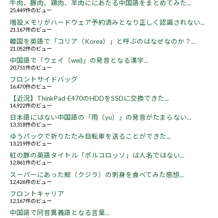
牛肉、豚肉、鶏肉、羊肉ににあたる中国語をまとめてみた...
25,449件のビュー
増設メモリがハードウェア予約済みとなり正しく認識されない...
21,167件のビュー
韓国を英語で「コリア（Korea）」と呼ぶのはなぜなのか？...
21,052件のビュー
中国語で「ウェイ（wei)」の発音となる漢字...
20,751件のビュー
フロントサイドバッグ
16,470件のビュー
【近況】ThinkPad-E470のHDDをSSDに交換できた...
14,922件のビュー
日本語にはない中国語の「雨（yu）」の発音がたまらない...
13,318件のビュー
ゆうパックで折りたたみ自転車を送ることができた...
13,219件のビュー
紅の豚の英語タイトル「ポルコロッソ」は人名ではない...
12,861件のビュー
スーパーにあった鯨（クジラ）の刺身を食べてみた感想...
12,426件のビュー
フロントキャリア
12,167件のビュー
中国語で同音異義語となる言葉...