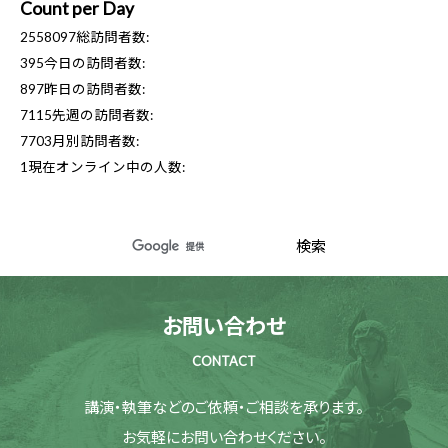
Count per Day
2558097
総訪問者数:
395
今日の訪問者数:
897
昨日の訪問者数:
7115
先週の訪問者数:
7703
月別訪問者数:
1
現在オンライン中の人数:
お問い合わせ
CONTACT
講演・執筆などのご依頼・ご相談を承ります。
お気軽にお問い合わせください。