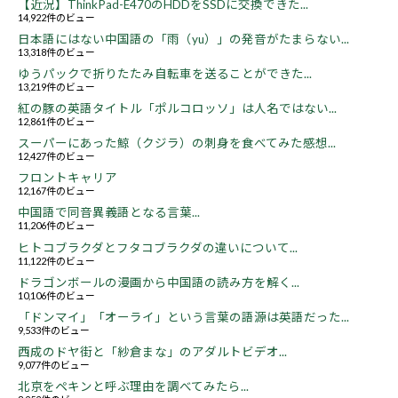
【近況】ThinkPad-E470のHDDをSSDに交換できた...
14,922件のビュー
日本語にはない中国語の「雨（yu）」の発音がたまらない...
13,318件のビュー
ゆうパックで折りたたみ自転車を送ることができた...
13,219件のビュー
紅の豚の英語タイトル「ポルコロッソ」は人名ではない...
12,861件のビュー
スーパーにあった鯨（クジラ）の刺身を食べてみた感想...
12,427件のビュー
フロントキャリア
12,167件のビュー
中国語で同音異義語となる言葉...
11,206件のビュー
ヒトコブラクダとフタコブラクダの違いについて...
11,122件のビュー
ドラゴンボールの漫画から中国語の読み方を解く...
10,106件のビュー
「ドンマイ」「オーライ」という言葉の語源は英語だった...
9,533件のビュー
西成のドヤ街と「紗倉まな」のアダルトビデオ...
9,077件のビュー
北京をペキンと呼ぶ理由を調べてみたら...