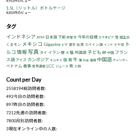
8,952件のビュー
1.5L（リットル）ボトルケージ
8,835件のビュー
タグ
インドネシア
今年の目標
日本語
下痢
ATM
雪
誕生日
修理
羊
エチオピア
メキシコ
ト
Gigazine
くまモン
漢字
台湾
スペイン語
ドヤ街
ビザ
インド
写真
ルコ
情報
子ども
フラン
イラン
猫
峠
タイ
豚
外国語
中国
犬
中国語
牛
ス語
カンボジア
宿
鳥
アイス
海
キルギス
お金
福岡
チャリダー
LCC
ベトナム
食事
熊
世界遺産
ジュース
人物
Count per Day
2558194
総訪問者数:
492
今日の訪問者数:
897
昨日の訪問者数:
7212
先週の訪問者数:
7800
月別訪問者数:
3
現在オンライン中の人数: