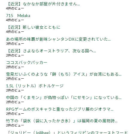
【近況】なかなか部屋が片付きません...
4件のビュー
715 Melaka
4件のビュー
【近況】新しい彼女とともに
4件のビュー
あの場所の味覇が創味シャンタンDXに変更されていた...
3件のビュー
【近況】さよならオーストラリア、次なる国へ...
2件のビュー
ココスバックパッカー
2件のビュー
雪見だいふくのような「餅（もち）アイス」が台湾にもある...
2件のビュー
1.5L（リットル）ボトルケージ
2件のビュー
中国の「くまモン」が偽物っぽい「にせモン」になっている...
2件のビュー
RPGゲームのボスキャラと重なったジブリ展のジオラマ...
2件のビュー
竹下の「袋氷（袋に入ったかき氷）」は福岡の夏の風物詩...
2件のビュー
「ジョリビー（Jollibee）」というフィリピンのファーストフード