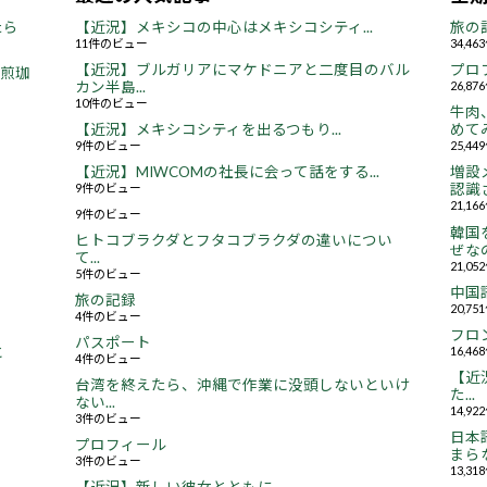
たら
【近況】メキシコの中心はメキシコシティ...
旅の
11件のビュー
34,4
【近況】ブルガリアにマケドニアと二度目のバル
プロ
焙煎珈
カン半島...
26,8
10件のビュー
牛肉
【近況】メキシコシティを出るつもり...
めてみ
9件のビュー
25,4
【近況】MIWCOMの社長に会って話をする...
増設
9件のビュー
認識さ
21,1
9件のビュー
韓国
ヒトコブラクダとフタコブラクダの違いについ
ぜなの
て...
21,0
5件のビュー
中国
旅の記録
20,7
4件のビュー
フロ
パスポート
16,4
と
4件のビュー
【近況
台湾を終えたら、沖縄で作業に没頭しないといけ
た...
ない...
14,9
3件のビュー
日本
プロフィール
まらな
3件のビュー
13,3