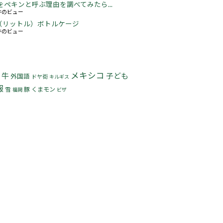
をペキンと呼ぶ理由を調べてみたら...
2件のビュー
5L（リットル）ボトルケージ
3件のビュー
メキシコ
牛
子ども
外国語
ドヤ街
キルギス
報
豚
くまモン
雪
福岡
ビザ