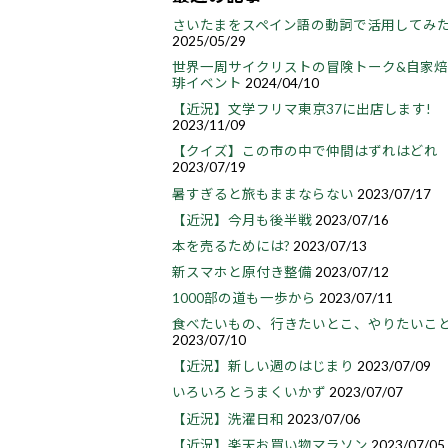
さいたまをスペイン語の動詞で活用してみ
2025/05/29
世界一周サイクリストの冒険トーク&自家
琲イベント
2024/04/10
【近況】文学フリマ東京37に出店します!
2023/11/09
【クイズ】この市の中で仲間はずれはどれ
2023/07/19
暑すぎると旅もままならない
2023/07/17
【近況】今月も後半戦
2023/07/16
本を売るためには?
2023/07/13
新スマホと原付き整備
2023/07/12
1000部の道も一歩から
2023/07/11
食べたいもの、行きたいとこ、やりたいこ
2023/07/10
【近況】新しい週のはじまり
2023/07/09
いろいろとうまくいかず
2023/07/07
【近況】洗濯日和
2023/07/06
【近況】楽天お買い物マラソン
2023/07/05