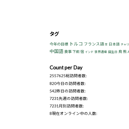
タグ
トルコ
フランス語
今年の目標
日本語
羊
チャ
中国語
食事
宿
鳥
熊
下痢
世界遺産
誕生日
インド
Count per Day
2557625
総訪問者数:
820
今日の訪問者数:
542
昨日の訪問者数:
7231
先週の訪問者数:
7231
月別訪問者数:
8
現在オンライン中の人数: