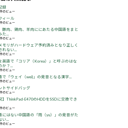
記録
63件のビュー
フィール
76件のビュー
、豚肉、鶏肉、羊肉ににあたる中国語をまと
た...
49件のビュー
メモリがハードウェア予約済みとなり正しく
れない...
66件のビュー
を英語で「コリア（Korea）」と呼ぶのはな
か？...
52件のビュー
語で「ウェイ（wei)」の発音となる漢字...
51件のビュー
ントサイドバッグ
68件のビュー
】ThinkPad-E470のHDDをSSDに交換でき
22件のビュー
語にはない中国語の「雨（yu）」の発音がた
い...
18件のビュー