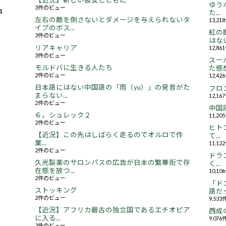
【近況】新しい彼女とともに
ゆう
3件のビュー
4
た...
左右の敵を倒さないとダメージを与えられないタ
13,2
イプのボス...
紅の
3件のビュー
はない.
リアキャリア
12,8
3件のビュー
スー
モルドバに生きる人たち
た感想.
2件のビュー
12,4
日本語にはない中国語の「雨（yu）」の発音がた
フロ
まらない...
12,1
2件のビュー
中国
６，シュレック２
11,2
2件のビュー
ヒト
【近況】この先はしばらく走るのでオルロで作
て...
業...
11,1
2件のビュー
ドラ
久光製薬のサロンパスの広告が日本の繁華街で存
く...
在感を放つ...
10,1
2件のビュー
「ド
ストッキング
語だっ
2件のビュー
9,53
【近況】アフリカ最古の独立国であるエチオピア
西成
に入る...
9,07
2件のビュー