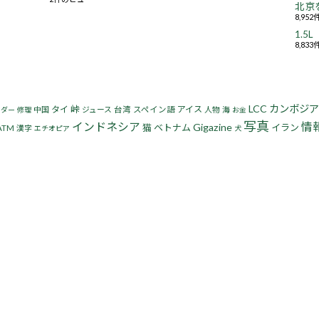
北京
8,95
1.
8,83
LCC
カンボジア
峠
タイ
アイス
中国
ジュース
台湾
スペイン語
人物
海
リダー
修理
お金
写真
インドネシア
情
Gigazine
猫
ベトナム
イラン
ATM
漢字
エチオピア
犬