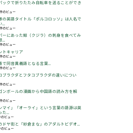
パックで折りたたみ自転車を送ることができ
18件のビュー
豚の英語タイトル「ポルコロッソ」は人名で
..
61件のビュー
パーにあった鯨（クジラ）の刺身を食べてみ
..
26件のビュー
ントキャリア
67件のビュー
語で同音異義語となる言葉...
05件のビュー
コブラクダとフタコブラクダの違いについ
22件のビュー
ゴンボールの漫画から中国語の読み方を解
06件のビュー
ンマイ」「オーライ」という言葉の語源は英
た...
3件のビュー
のドヤ街と「紗倉まな」のアダルトビデオ...
6件のビュー